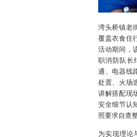
湾头桥镇老
覆盖衣食住
活动期间，
职消防队长
通、电器线
处置、火场
讲解搭配现
安全细节认
照要求自查
为实现理论