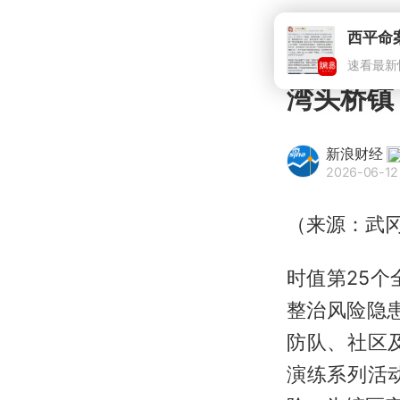
湾头桥镇
新浪财经
2026-06-12
（来源：武
时值第25个
整治风险隐
防队、社区
演练系列活