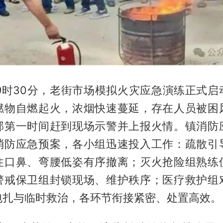
午9时30分，老街市场模拟火灾应急演练正式启
燃物自燃起火，浓烟快速蔓延，存在人员被困
部第一时间赶到现场示警并上报火情。镇消防
消防应急预案，各小组迅速投入工作：疏散引
住口鼻、弯腰低姿有序撤离；灭火抢险组熟练
警戒保卫组封锁现场、维护秩序；医疗救护组
包扎与临时救治，各环节衔接紧密、处置高效。