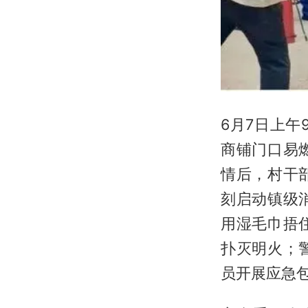
6月7日上
商铺门口易
情后，村干
刻启动镇级
用湿毛巾捂
扑灭明火；
员开展应急