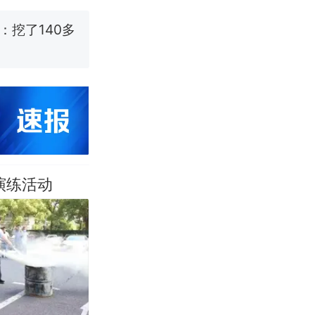
烹饪协会回应
挖了140多
 （视频来源：
改写了人生
演练活动