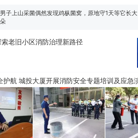
费大厨“全国小炒肉大王”称号，仅凭视频评出？中国
男子上山采菌偶然发现鸡枞菌窝，原地守1天等它长大：
朵
美国渔民钓获鲨鱼徒手将其拽回大海 目击者直呼震惊
参考消息）
探索老旧小区消防治理新路径
笔试第一被第二名传话劝弃考 官方通报
那个在床头放菜刀的女孩，因老师一句“跟我回家”
热
全护航 城投大厦开展消防安全专题培训及应急