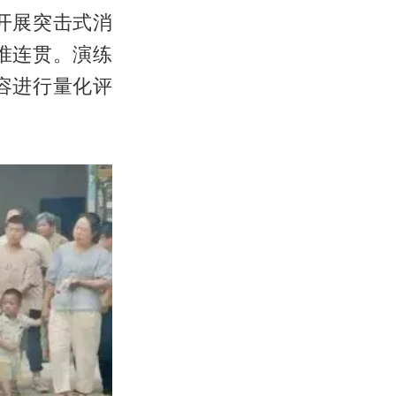
开展突击式消
准连贯。演练
容进行量化评