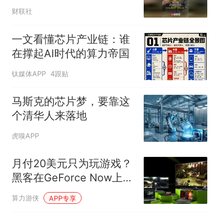
财联社
一文看懂芯片产业链：谁
在撑起AI时代的算力帝国
钛媒体APP
4跟贴
马斯克的芯片梦，要靠这
个清华人来落地
虎嗅APP
月付20美元只为玩游戏？
黑客在GeForce Now上破
解出完整Windows桌面跑
算力游侠
APP专享
AI