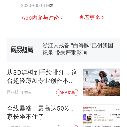
十多万人报名的考试，成绩
热
2026-06-13
回复
全部作废，公平么？
5万的小车卖不动，40万以
新
App内参与讨论
查看更多
上的抢着买
浙江人戒备 "白海豚"已创我国
纪录 带来严重影响
视频丨只要一枚命中就能让航
母瘫痪 轰-6J实力有多强？
泰州父亲的手写家书遗失30
年，网友淘到后寄给女儿：花
从3D建模到手绘批注，这
鸟市场搬了，但爱还在
网友称甘肃麦积山景区看完所
台超轻薄AI专业创作本全
有石窟需2000元，景区：部分
搞定
石窟受特别保护，游客可按需
十多万人报名的考试，成绩
热
雷科技
1跟贴
APP专享
买
全部作废，公平么？
全线暴涨，最高达50%，
家长坐不住了