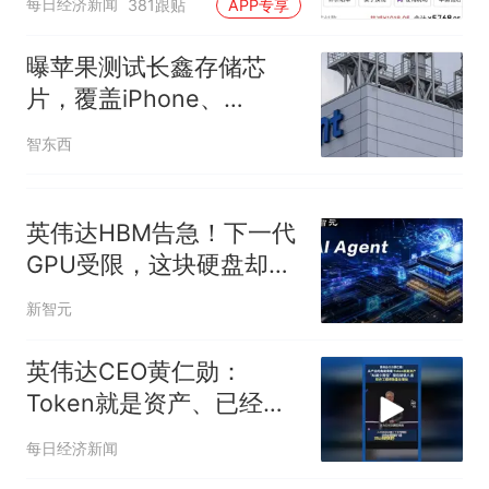
每日经济新闻
381跟贴
APP专享
曝苹果测试长鑫存储芯
片，覆盖iPhone、
MacBook两大产品线
智东西
英伟达HBM告急！下一代
GPU受限，这块硬盘却抢
走风头
新智元
英伟达CEO黄仁勋：
Token就是资产、已经成
为获利的营收单位
每日经济新闻