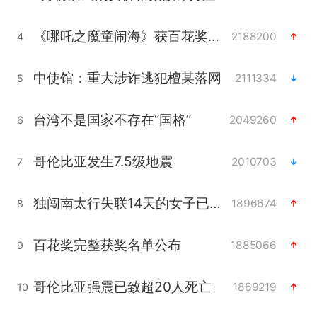
《哪吒之魔童闹海》获百花奖最佳影片奖
2188200
4
中使馆：重大涉诈逃犯檀某落网
2111334
5
台湾不是国家不存在“国格”
2049260
6
哥伦比亚发生7.5级地震
2010703
7
独闯南太行失联14天的女子已找到
1896674
8
百花奖完整获奖名单公布
1885066
9
哥伦比亚强震已致超20人死亡
1869219
10