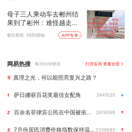
母子三人乘动车去郴州结
果到了彬州：难怪越走越
冷
极目新闻
5689跟贴
APP专享
网易热搜
每30分钟更新
打开应用 查看全部
真理之光，何以能照亮复兴之路？
萨日娜获百花奖最佳女配角
2441035
1
百余名菲律宾公民在中国被依法处理
2419398
2
7月份居民消费价格指数保持温和上涨
2336985
3