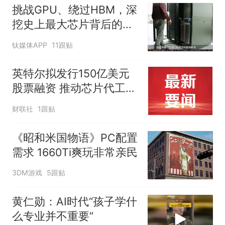
挑战GPU、绕过HBM，深
挖史上最大芯片背后的
Cerebras
钛媒体APP
11跟贴
英特尔拟发行150亿美元
股票融资 推动芯片代工业
务扩张
财联社
1跟贴
《昭和米国物语》PC配置
需求 1660Ti爽玩非常亲民
3DM游戏
5跟贴
黄仁勋：AI时代“孩子学什
么专业并不重要”