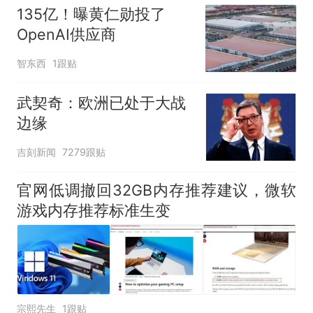
135亿！曝黄仁勋投了
OpenAI供应商
智东西
1跟贴
武契奇：欧洲已处于大战
边缘
吉刻新闻
7279跟贴
官网低调撤回32GB内存推荐建议，微软
游戏内存推荐标准生变
宗熙先生
1跟贴