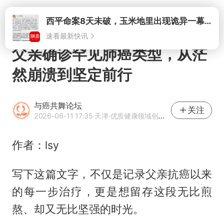
打开
西平命案8天未破，玉米地里出现诡异一幕，我突然想起了欧金中
速看最新快讯
父亲确诊罕见肺癌类型，从茫
然崩溃到坚定前行
与癌共舞论坛
关注
2026-06-11 17:35
·天津
·优质健康领域创作者
作者：lsy
写下这篇文字，不仅是记录父亲抗癌以来
的每一步治疗，更是想留存这段无比煎
熬、却又无比坚强的时光。