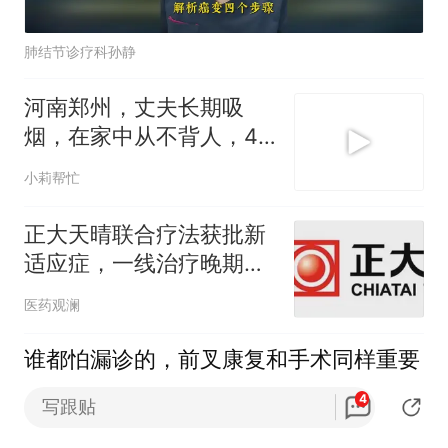
肺结节诊疗科孙静
河南郑州，丈夫长期吸
烟，在家中从不背人，45
岁不吸烟的妻子，查出肺
小莉帮忙
癌
正大天晴联合疗法获批新
适应症，一线治疗晚期肺
鳞癌丨产业新闻
医药观澜
谁都怕漏诊的，前叉康复和手术同样重要
4
写跟贴