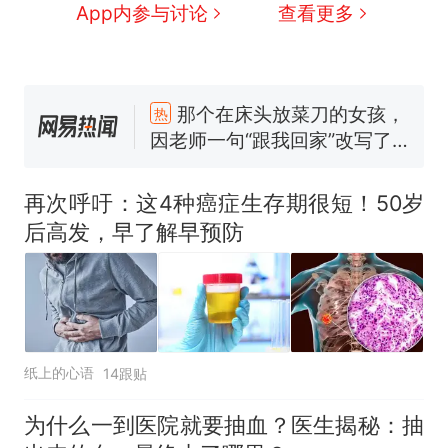
App内参与讨论
查看更多
那个在床头放菜刀的女孩，
热
因老师一句“跟我回家”改写了
人生
制裁瓜子饺子，美国怕什
新
么？
费大厨“全国小炒肉大王”称
再次呼吁：这4种癌症生存期很短！50岁
号，仅凭视频评出？中国烹饪
协会回应
后高发，早了解早预防
男子上山采菌偶然发现鸡枞菌
窝，原地守1天等它长大：挖了
140多朵
美国渔民钓获鲨鱼徒手将其拽
回大海 目击者直呼震惊 （视频
来源：参考消息）
笔试第一被第二名传话劝弃考
官方通报
纸上的心语
14跟贴
那个在床头放菜刀的女孩，
热
因老师一句“跟我回家”改写了
为什么一到医院就要抽血？医生揭秘：抽
人生