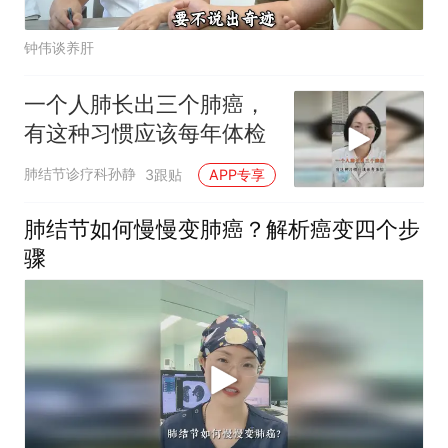
钟伟谈养肝
一个人肺长出三个肺癌，
有这种习惯应该每年体检
肺结节诊疗科孙静
3跟贴
APP专享
肺结节如何慢慢变肺癌？解析癌变四个步
骤