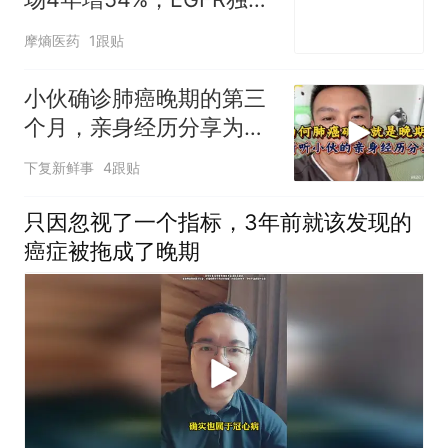
77%，药店渠道5年翻倍
摩熵医药
1跟贴
小伙确诊肺癌晚期的第三
个月，亲身经历分享为什
么确诊就是晚期
下复新鲜事
4跟贴
只因忽视了一个指标，3年前就该发现的
癌症被拖成了晚期