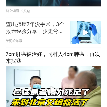
鹤立烟雨
2跟贴
查出肺癌7年没手术，3个
救命经验分享，少走弯路
不后悔
芋泥哈啵啵
7cm肝癌被治好，同村人4cm肺癌，再次
来找我