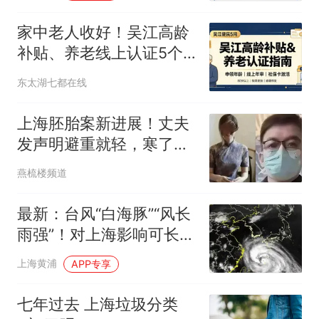
家中老人收好！吴江高龄
补贴、养老线上认证5个
关键问题
东太湖七都在线
上海胚胎案新进展！丈夫
发声明避重就轻，寒了多
少已婚女性的心？
燕梳楼频道
最新：台风“白海豚”“风长
雨强”！对上海影响可长达
4天，还有龙卷风可能！
上海黄浦
APP专享
七年过去 上海垃圾分类