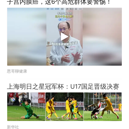
子宫内膜癌，这6个高危群体要警惕！
恩哥聊健康
上海明日之星冠军杯：U17国足晋级决赛
新华社