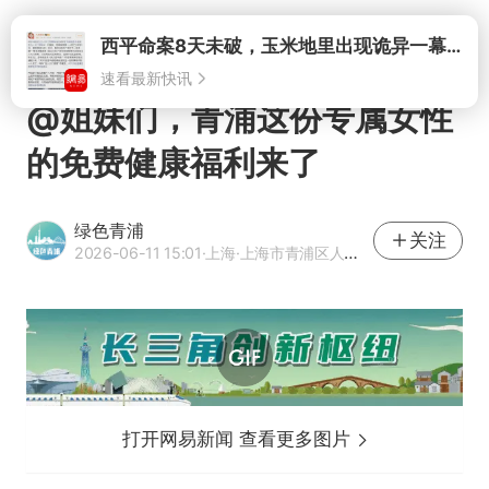
打开
西平命案8天未破，玉米地里出现诡异一幕，我突然想起了欧金中
速看最新快讯
@姐妹们，青浦这份专属女性
的免费健康福利来了
绿色青浦
关注
2026-06-11 15:01
·上海
·上海市青浦区人民政府新闻办公室
打开网易新闻 查看更多图片