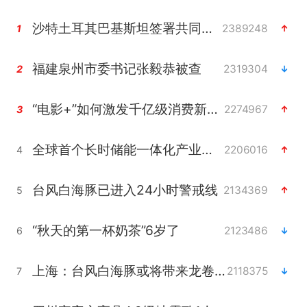
沙特土耳其巴基斯坦签署共同防务协议
2389248
1
福建泉州市委书记张毅恭被查
2319304
2
“电影+”如何激发千亿级消费新活力？
2274967
3
全球首个长时储能一体化产业园量产
2206016
4
台风白海豚已进入24小时警戒线
2134369
5
“秋天的第一杯奶茶”6岁了
2123486
6
上海：台风白海豚或将带来龙卷风
2118375
7