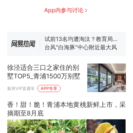
来源：参考消息）
笔试第一被第二名传话劝弃考
App内参与讨论
官方通报
佛山一中学招聘物理教师，笔
试前13名均遭淘汰？教育局：
已叫停招聘，成立调查组全面
台风"白海豚"中心附近最大风
核查
力已达15级 最新研判
那个在床头放菜刀的女孩，
热
因老师一句“跟我回家”改写了
徐泾适合三口之家住的别
人生
墅TOP5_青浦1500万别墅
新房VIP直通车
APP专享
香！甜！脆！青浦本地黄桃新鲜上市，采
摘期至8月底