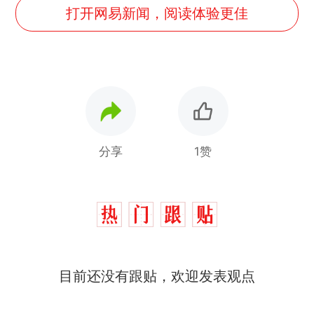
打开网易新闻，阅读体验更佳
分享
1赞
那个在床头放菜刀的女孩，
热
因老师一句“跟我回家”改写了
人生
费大厨“全国小炒肉大王”称
新
目前还没有跟贴，欢迎发表观点
号，仅凭视频评出？中国烹饪
协会回应
美国渔民钓获鲨鱼徒手将其拽
回大海 目击者直呼震惊 （视频