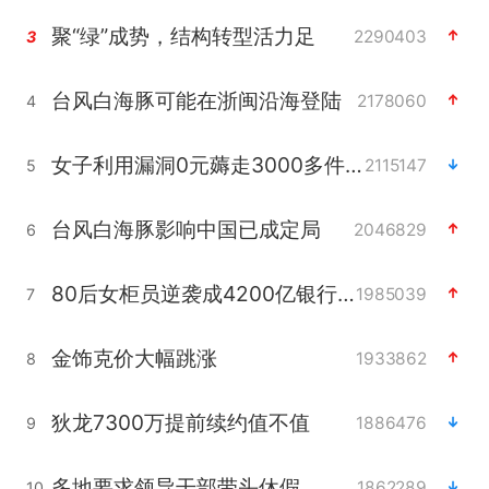
聚“绿”成势，结构转型活力足
2290403
3
台风白海豚可能在浙闽沿海登陆
2178060
4
女子利用漏洞0元薅走3000多件家电
2115147
5
台风白海豚影响中国已成定局
2046829
6
80后女柜员逆袭成4200亿银行副行长
1985039
7
金饰克价大幅跳涨
1933862
8
狄龙7300万提前续约值不值
1886476
9
多地要求领导干部带头休假
1862289
10