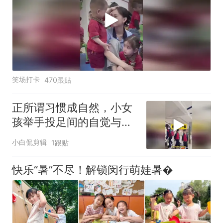
笑场打卡
470跟贴
正所谓习惯成自然，小女
孩举手投足间的自觉与勤
快，格外耀眼
小白侃剪辑
1跟贴
快乐“暑”不尽！解锁闵行萌娃暑�