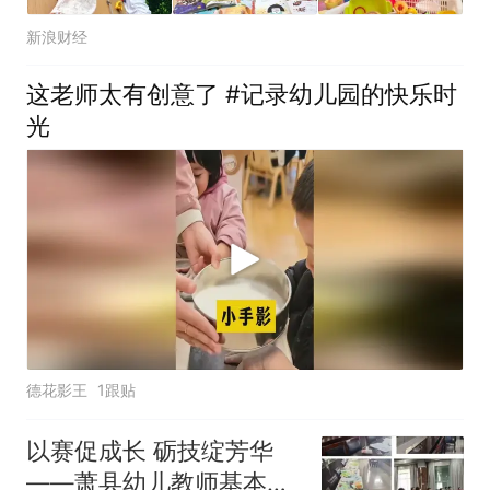
新浪财经
这老师太有创意了 #记录幼儿园的快乐时
光
德花影王
1跟贴
以赛促成长 砺技绽芳华
——萧县幼儿教师基本功