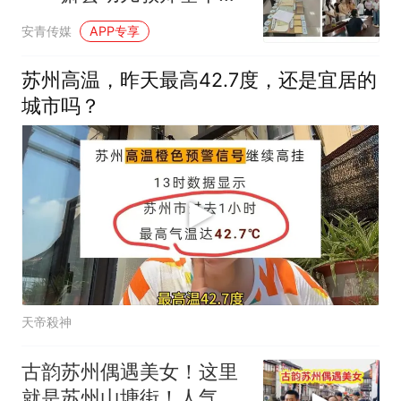
比赛圆满落幕
安青传媒
APP专享
苏州高温，昨天最高42.7度，还是宜居的
城市吗？
天帝殺神
古韵苏州偶遇美女！这里
就是苏州山塘街！人气旺