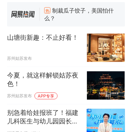
制裁瓜子饺子，美国怕什
热
么？
费大厨“全国小炒肉大王”称
新
号，仅凭视频评出？中国烹饪
山塘街新趣：不止好看！
协会回应
男子上山采菌偶然发现鸡枞菌
窝，原地守1天等它长大：挖了
140多朵
美国渔民钓获鲨鱼徒手将其拽
苏州姑苏发布
回大海 目击者直呼震惊 （视频
来源：参考消息）
笔试第一被第二名传话劝弃考
今夏，就这样解锁姑苏夜
官方通报
色！
惊艳！字都飘起来了 博主在田
苏州姑苏发布
APP专享
间创作“悬浮字” 网友：真·裸眼
3D！
制裁瓜子饺子，美国怕什
热
别急着给娃报班了！福建
么？
儿科医生与幼儿园园长戳
破真相：拼的不是抢跑，