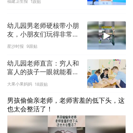
福建卫生报
1跟贴
而是
幼儿园男老师硬核带小朋
友，小朋友们玩得非常开
心，网友：这种好老师上
星沙时报
9跟贴
哪找
幼儿园老师直言：穷人和
富人的孩子一眼就能看
出，这几点装不来
大果小果妈妈
18跟贴
男孩偷偷亲老师，老师害羞的低下头，这
也太会整活了！