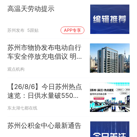
高温天劳动提示
苏州发布
5跟贴
APP专享
苏州市物协发布电动自行
车安全停放充电倡议 明确
四个严禁
观点机构
【26/8/6】今日苏州热点
速览：日供水量破550万
吨！地铁95座纳凉区开
东太湖七都在线
放！台风“白海豚”也逼近
了
苏州公积金中心最新通告