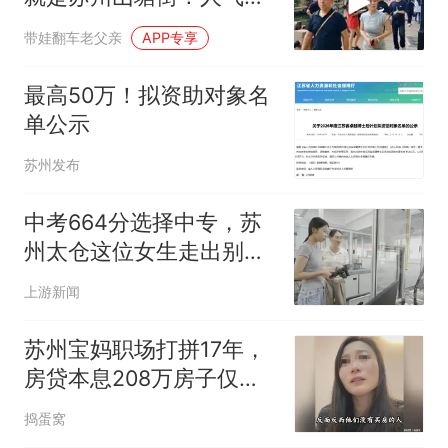
盛景色优美
带娃翻车老父亲
APP专享
最高50万！拟资助对象名
单公示
苏州发布
中考664分选择中专，苏
州太仓这位女生走出别样
升学路
上游新闻
苏州宝妈职场打拼17年，
房贷本息208万房子仅值
120万，无奈忍痛卖房及
捣蛋窝
时止损