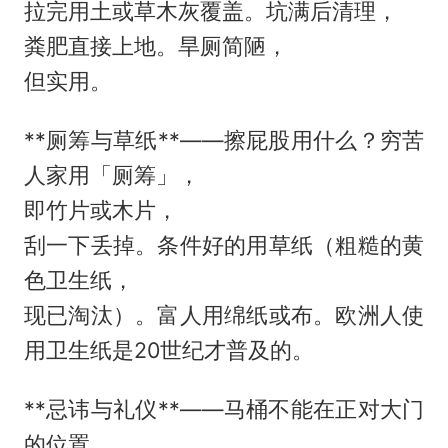
拉完用土或草木灰覆盖。坑满后清理，
粪肥直接上地。旱厕简陋，
但实用。
**厕筹与草纸**——擦屁股用什么？穷苦
人家用「厕筹」，
即竹片或木片，
刮一下丢掉。条件好的用草纸（粗糙的黄
色卫生纸，
现已淘汰）。富人用绵纸或布。欧洲人使
用卫生纸是20世纪才普及的。
**忌讳与礼仪**——马桶不能在正对大门
的位置，