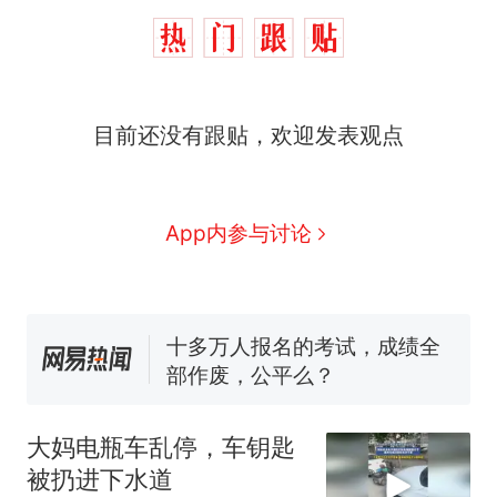
目前还没有跟贴，欢迎发表观点
那个在床头放菜刀的女孩，
热
因老师一句“跟我回家”改写了
人生
App内参与讨论
搬家报价570元，搬到楼下
新
交5060元才肯搬上楼！女子傻
眼了……
十多万人报名的考试，成绩全
部作废，公平么？
空调24小时开着反而更省电？
电力部门回应
佛山一中学招聘物理教师，笔
试前13名均遭淘汰？教育局：
大妈电瓶车乱停，车钥匙
已叫停招聘，成立调查组全面
“不建议大家买深色蛋糕”上热
被扔进下水道