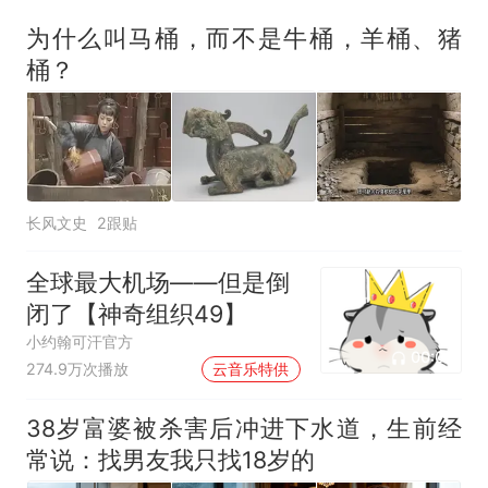
为什么叫马桶，而不是牛桶，羊桶、猪
桶？
长风文史
2跟贴
全球最大机场——但是倒
闭了【神奇组织49】
小约翰可汗官方
00:02
274.9万次播放
云音乐特供
38岁富婆被杀害后冲进下水道，生前经
常说：找男友我只找18岁的