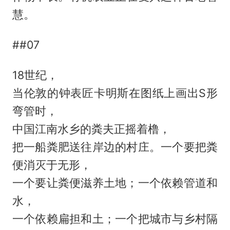
慧。
##07
18世纪，
当伦敦的钟表匠卡明斯在图纸上画出S形
弯管时，
中国江南水乡的粪夫正摇着橹，
把一船粪肥送往岸边的村庄。一个要把粪
便消灭于无形，
一个要让粪便滋养土地；一个依赖管道和
水，
一个依赖扁担和土；一个把城市与乡村隔