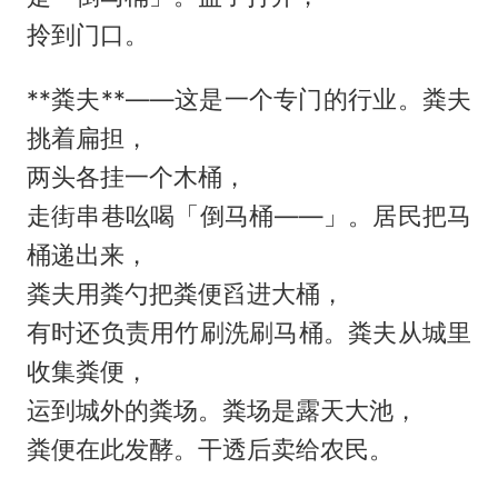
拎到门口。
**粪夫**——这是一个专门的行业。粪夫
挑着扁担，
两头各挂一个木桶，
走街串巷吆喝「倒马桶——」。居民把马
桶递出来，
粪夫用粪勺把粪便舀进大桶，
有时还负责用竹刷洗刷马桶。粪夫从城里
收集粪便，
运到城外的粪场。粪场是露天大池，
粪便在此发酵。干透后卖给农民。