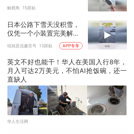
核查
搜，网友：天塌了！
触视角
15跟贴
那个在床头放菜刀的女孩，
热
因老师一句“跟我回家”改写了
日本公路下雪天没积雪，
人生
仅凭一个小装置完美解
决，值得国人学习
咱就是说趣笑号
13跟贴
APP专享
英文不好也能干！华人在美国入行8年，
月入可达2万美元，不怕AI抢饭碗，还一
直缺人
华人生活网