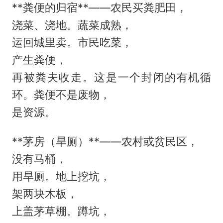
**粪便的归宿**——农民买粪肥田，
浇菜、浇地。蔬菜成熟，
运回城里卖。市民吃菜，
产生粪便，
再被粪夫收走。这是一个封闭的有机循
环。粪便不是废物，
是资源。
**茅房（旱厕）**——农村或贫民区，
没有马桶，
用旱厕。地上挖坑，
架两块木板，
上盖茅草棚。蹲坑，