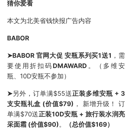
猜你爱看
本文为北美省钱快报广告内容
BABOR
➤BABOR 官网大促 安瓶系列
买1送1
，需
要使用折扣码
DMAWARD
。（多维安
瓶、10D安瓶不参加）
➤
另外，订单满$55送
正装多维安瓶 + 3
支安瓶礼盒 (价值$79)
， 新增升级！ 订
单满$70送
正装10D安瓶 + 旅行装水润亮
采面霜 (价值$90)
。
（总价值$169）