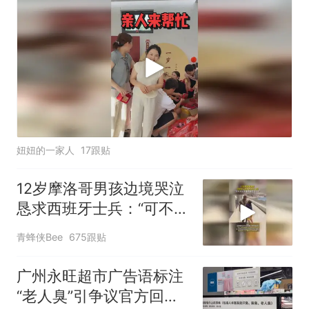
闹闹干劲十足。提前炖上满满一锅鸡肉，
感谢大家忙前忙后的出
妞妞的一家人
17跟贴
12岁摩洛哥男孩边境哭泣
恳求西班牙士兵：“可不可
以不要把我遣返回国”
青蜂侠Bee
675跟贴
广州永旺超市广告语标注
“老人臭”引争议官方回