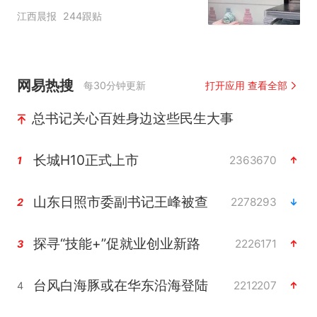
应：统一上报反馈，门店
江西晨报
244跟贴
核实完毕后会回电
网易热搜
每30分钟更新
打开应用 查看全部
总书记关心百姓身边这些民生大事
长城H10正式上市
2363670
1
山东日照市委副书记王峰被查
2278293
2
探寻“技能+”促就业创业新路
2226171
3
台风白海豚或在华东沿海登陆
2212207
4