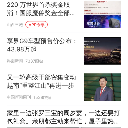
220 万世界首杀奖金取
消！国服魔兽奖金全部转
向社区激励
山西三炮
APP专享
享界G9车型预售价公布：
43.98万起
界面新闻
7337跟贴
又一轮高级干部密集变动
越南“重整江山”再进一步
中国新闻周刊
1538跟贴
家里一边张罗三宝的周岁宴，一边还要打
包礼盒。亲朋都主动来帮忙，屋子里热热