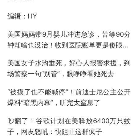
编辑：HY
美国妈妈带9月婴儿冲进急诊，苦等90分
钟却啥也没治！收到医院账单更是傻眼...
美国女子水沟垂死，好心人报警求援，到
场警察一句“别管”，眼睁睁看她死去
“被摸了也不能喊停”！前迪士尼公主公开
爆料“暗黑内幕”，听完太窒息了
吵翻了！谷歌计划在美释放6400万只蚊
子，网友怒吼：快阻止这群疯子