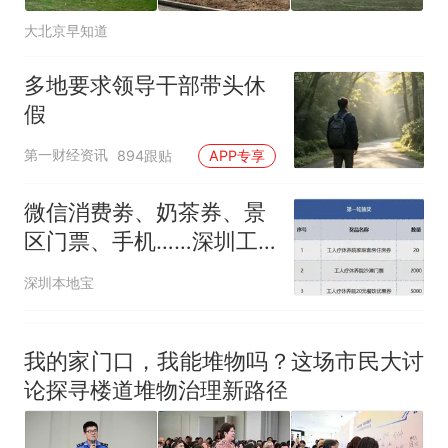
大北京早知道
多地要求领导干部带头休
假
第一财经资讯
894跟贴
APP专享
微信消费劵、奶茶券、景
区门票、手机……深圳工
会12万份礼品免费领！参
深圳本地宝
与入口→
我的家门口，我能堆物吗？这场市民大讨
论探寻楼道堆物治理新路径