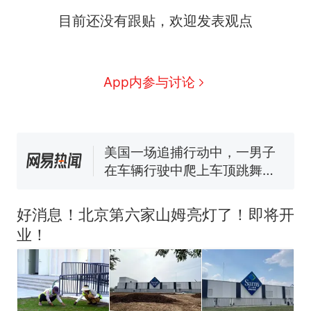
争议，此前一天内数万人从摩
“不想干了特提出辞职”，疑
新
目前还没有跟贴，欢迎发表观点
洛哥涌入西班牙
似南京大学数院院长辞职信流
传，院方回应：喻良教授已卸
费大厨“全国小炒肉大王”称
任院长一职，不清楚辞职信来
号，仅凭视频评出？中国烹饪
源；曾用手绘图做头像
协会回应
男子上山采菌偶然发现鸡枞菌
App内参与讨论
窝，原地守1天等它长大：挖了
140多朵
美国一场追捕行动中，一男子
在车辆行驶中爬上车顶跳舞。
（新京报）
美国渔民钓获鲨鱼徒手将其拽
回大海 目击者直呼震惊 （视频
来源：参考消息）
西班牙飞地休达边境，摩洛
热
哥士兵搬起大石块投向移民引
好消息！北京第六家山姆亮灯了！即将开
争议，此前一天内数万人从摩
业！
洛哥涌入西班牙