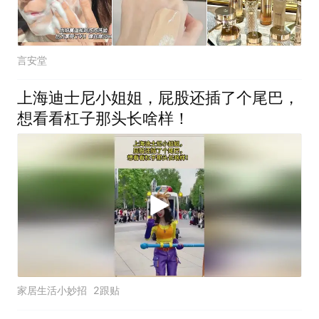
言安堂
上海迪士尼小姐姐，屁股还插了个尾巴，
想看看杠子那头长啥样！
家居生活小妙招
2跟贴