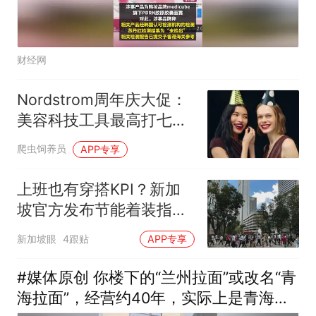
财经网
Nordstrom周年庆大促：
美容科技工具最高打七
折，Dermaflash等品牌参
爬虫饲养员
APP专享
战
上班也有穿搭KPI？新加
坡官方发布节能着装指
南，最推荐这样穿！
新加坡眼
4跟贴
APP专享
#媒体原创 你楼下的“兰州拉面”或改名“青
海拉面”，经营约40年，实际上是青海人