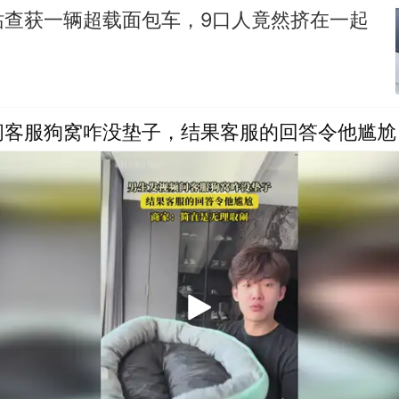
站查获一辆超载面包车，9口人竟然挤在一起
问客服狗窝咋没垫子，结果客服的回答令他尴尬