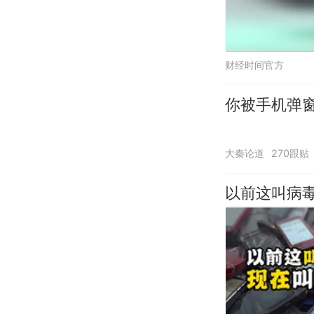
财经时间官方
你被手机弹
大秦论道
270跟贴
以前这叫病