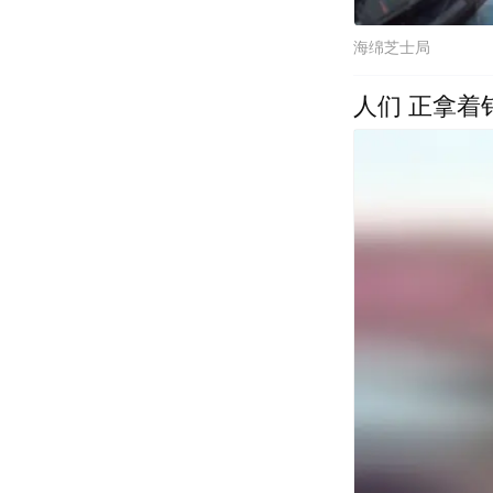
海绵芝士局
人们 正拿