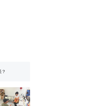
邀请中国大使
女子傻眼了……
强？
育局：已叫停