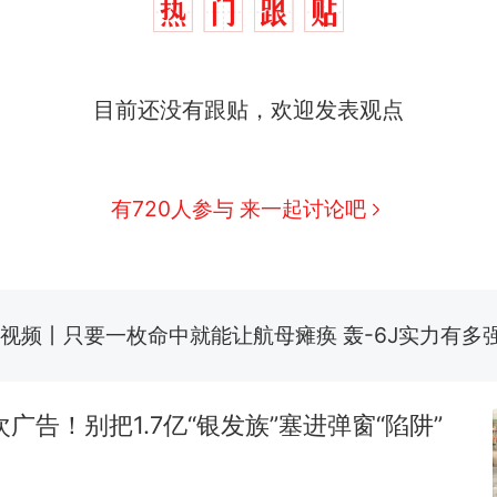
十多万人报名的考试，成绩全部作废，公平么？
热
目前还没有跟贴，欢迎发表观点
全球唯一没有法定首都的国家，刚改国名，总统就
新
骑行绕了几乎整个国境线一圈，还曾两次到中国寻根
有720人参与 来一起讨论吧
搬家报价570元，搬到楼下交5060元才肯搬上楼！
视频丨只要一枚命中就能让航母瘫痪 轰-6J实力有多
空调24小时开着反而更省电？电力部门回应
佛山一中学招聘物理教师，笔试前13名均遭淘汰？教
招聘，成立调查组全面核查
广告！别把1.7亿“银发族”塞进弹窗“陷阱”
十多万人报名的考试，成绩全部作废，公平么？
热