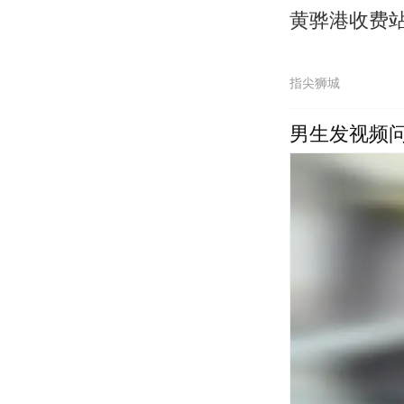
黄骅港收费
指尖狮城
男生发视频