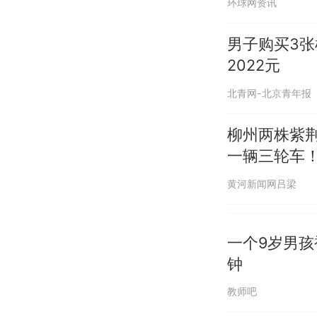
环球网资讯
男子购买3张
2022元
北青网-北京青年报
柳州两株紫
一辆三轮车
黄河新闻网吕梁
一个9岁男
钟
教师吧