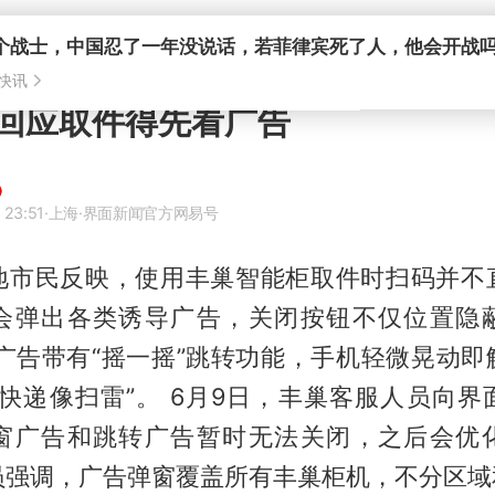
回应取件得先看广告
 23:51
·上海
·界面新闻官方网易号
地市民反映，使用丰巢智能柜取件时扫码并不
会弹出各类诱导广告，关闭按钮不仅位置隐
分广告带有“摇一摇”跳转功能，手机轻微晃动即
取快递像扫雷”。 6月9日，丰巢客服人员向界
窗广告和跳转广告暂时无法关闭，之后会优
员强调，广告弹窗覆盖所有丰巢柜机，不分区域