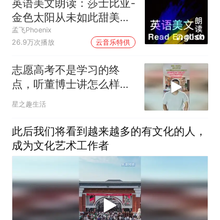
英语美文朗读：莎士比亚-
金色太阳从未如此甜美吻
过
孟飞Phoenix
00:00
26.9万次播放
云音乐特供
志愿高考不是学习的终
点，听董博士讲怎么样对
待高考
星之趣生活
此后我们将看到越来越多的有文化的人，
成为文化艺术工作者