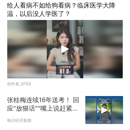
给人看病不如给狗看病？临床医学大降
温，以后没人学医了？
创作者_5PS9
张桂梅连续16年送考！ 回
应"放狠话""嘴上说赶紧走
吧，走了以后觉得心里空
每日经济新闻
空的"