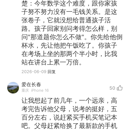
楚：今年数学这个难度，跟你家孩
子努不努力没有一毛钱关系。是这
张卷子，它就没想给普通孩子活
路。孩子回家别问考得怎么样，别
问"那道题你怎么不做"。你先给他倒
杯水，先让他把午饭吃了。你孩子
在考场上坐的那两个半小时，比我
站在讲台上累一万倍。
2026-06-09
回复
爱在长春
50
重庆
iPhone 16
让我想起了前几年，一个远亲，高
考完告诉他父母，说考的挺好，五
百分左右，说赶紧买手机买笔记本
吧。父母赶紧给换了最新款的手机