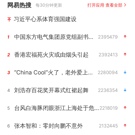
网易热搜
每30分钟更新
打开应用 查看全部
习近平心系体育强国建设
中国东方电气集团原党组副书记、董事宋致远被查
2395479
1
香港宏福苑火灾或由烟头引起
2392413
2
“China Cool”火了，老外爱上中国避暑游
2280094
3
刘浩存百花奖开幕式红裙起舞
2236354
4
台风白海豚闭眼浙江上海处于危险半圆
2218019
5
张本智和：零封向鹏不意外
2132445
6