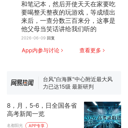
和笔记本，然后开使天天在家要吃
要喝整天整夜的玩游戏，等成绩出
来后，一查分数三百来分，这事是
他父母当笑话讲给我们听的
2026-06-09
回复
那个在床头放菜刀的女孩，
热
因老师一句“跟我回家”改写了
App内参与讨论
查看更多
人生
费大厨“全国小炒肉大王”称
新
号，仅凭视频评出？中国烹饪
协会回应
台风"白海豚"中心附近最大风
力已达15级 最新研判
佛山一中学招聘物理教师，笔
试前13名均遭淘汰？教育局：
已叫停招聘，成立调查组全面
笔试第一被第二名传话劝弃考
8，月，5‑6，日全国各省
核查
官方通报
高考新闻一览
享界G9车型预售价公布：
43.98万起
名都阳光
APP专享