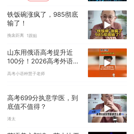
那个在床头放菜刀的女孩，
热
因老师一句“跟我回家”改写了
铁饭碗涨疯了，985彻底
人生
输了！
挽衾距离
1跟贴
山东用俄语高考提升近
100分！2026高考外语
121分学生有话说！
高考小语种慧子老师
高考699分执意学医，到
底值不值得？
淆太