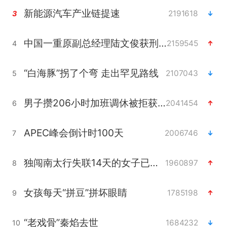
新能源汽车产业链提速
2191618
3
中国一重原副总经理陆文俊获刑15年
2159545
4
“白海豚”拐了个弯 走出罕见路线
2107043
5
男子攒206小时加班调休被拒获赔1.6万
2041454
6
APEC峰会倒计时100天
2006746
7
独闯南太行失联14天的女子已找到
1960897
8
女孩每天“拼豆”拼坏眼睛
1785198
9
“老戏骨”秦焰去世
1684232
10