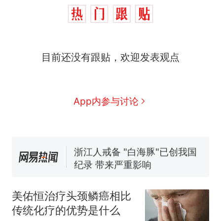
目前还没有跟贴，欢迎发表观点
十多万人报名的考试，成绩
热
全部作废，公平么？
全球唯一没有法定首都的国
新
App内参与讨论
家，刚改国名，总统就邀请中
国大使骑行绕了几乎整个国境
5万的小车卖不动，40万以上
线一圈，还曾两次到中国寻根
的抢着买
浙江人戒备 "白海豚"已创我国
纪录 带来严重影响
视频丨只要一枚命中就能让航
母瘫痪 轰-6J实力有多强？
美佑恒治疗头颈鳞癌相比
泰州父亲的手写家书遗失30
传统化疗的优势是什么
年，网友淘到后寄给女儿：花