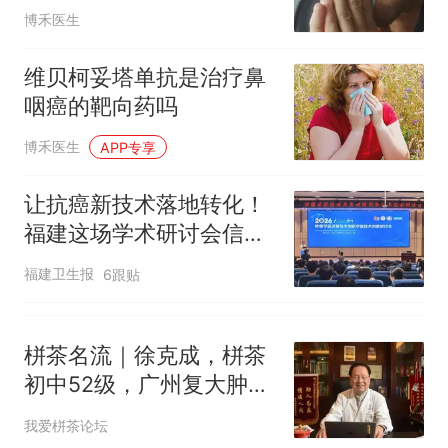
鸟市场搬了，但爱还在
十多万人报名的考试，成绩
热
博禾医生
全部作废，公平么？
维贝柯妥塔单抗是治疗鼻
咽癌的靶向药吗
博禾医生
APP专享
让抗癌新技术落地转化！
福建这场学术研讨会信息
量很大→
福建卫生报
6跟贴
栟茶名流｜徐克成，栟茶
初中52级，广州复大肿瘤
医院创始人、总院长，白
我爱栟茶论坛
求恩奖章得主