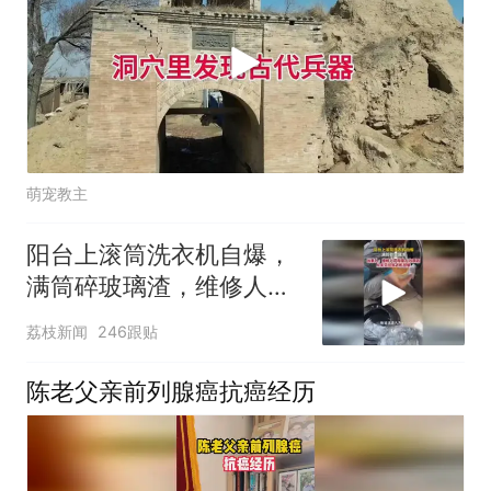
萌宠教主
阳台上滚筒洗衣机自爆，
满筒碎玻璃渣，维修人员
称是人为原因，从未见过
荔枝新闻
246跟贴
洗衣机自爆
陈老父亲前列腺癌抗癌经历