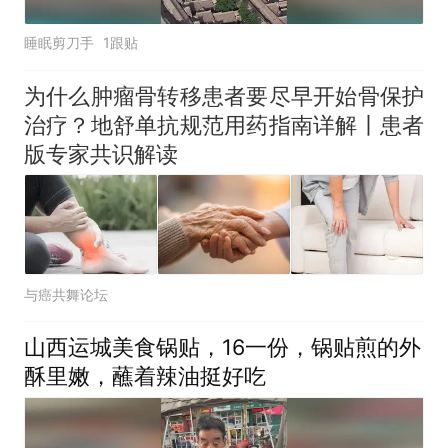
睡眠剪刀手
1跟贴
为什么肿瘤骨转移患者要尽早开始骨保护
治疗？地舒单抗规范用药指南详解丨患者
版专家共识解读
与癌共舞论坛
山西运城美食锅贴，16一份，锅贴煎的外
酥里嫩，蘸着辣油挺好吃