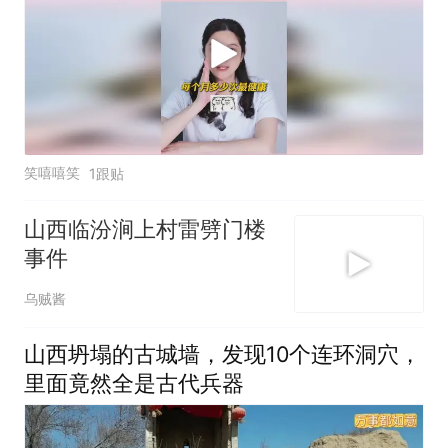
笑嘻嘻笑
1跟贴
山西临汾涧上村雷劈门楼
事件
乌贼酱
山西坍塌的古城墙，发现10个连环洞穴，
里面竟然全是古代兵器