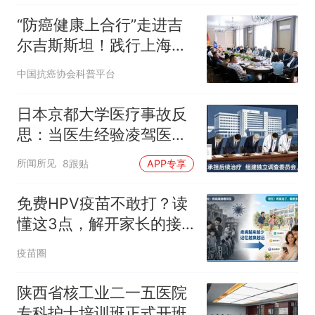
“防癌健康上合行”走进吉
尔吉斯斯坦！践行上海精
神，深化健康丝路合作
中国抗癌协会科普平台
日本京都大学医疗事故反
思：当医生经验凌驾医疗
制度，悲剧早已注定
所闻所见
8跟贴
APP专享
免费HPV疫苗不敢打？读
懂这3点，解开家长的接
种焦虑
疫苗圈
陕西省核工业二一五医院
专科护士培训班正式开班