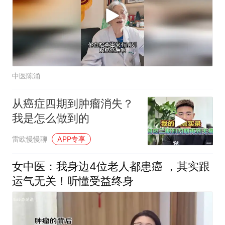
中医陈涌
从癌症四期到肿瘤消失？
我是怎么做到的
雷欧慢慢聊
APP专享
女中医：我身边4位老人都患癌 ，其实跟
运气无关！听懂受益终身