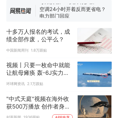
母瘫痪 轰-6J实力有多强？
空调24小时开着反而更省电？
电力部门回应
台风"白海豚"登陆 中心附近最
大风力14级
十多万人报名的考试，成
十多万人报名的考试，成绩
热
绩全部作废，公平么？
全部作废，公平么？
中国新闻周刊
1.8万跟贴
视频丨只要一枚命中就能
让航母瘫痪 轰-6J实力有
多强？
环球网资讯
2.1万跟贴
"中式天庭"视频在海外收
获500万播放 创作者身份
披露
封面新闻
1936跟贴
APP专享