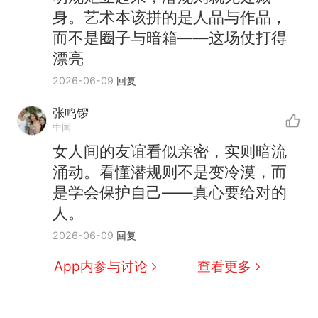
身。艺术本该拼的是人品与作品，
而不是圈子与暗箱——这场仗打得
漂亮
2026-06-09
回复
张鸣锣
中国
女人间的友谊看似亲密，实则暗流
涌动。看懂潜规则不是变冷漠，而
十多万人报名的考试，成绩
热
是学会保护自己——真心要给对的
全部作废，公平么？
人。
全球唯一没有法定首都的国
新
2026-06-09
回复
家，刚改国名，总统就邀请中
国大使骑行绕了几乎整个国境
搬家报价570元，搬到楼下交
App内参与讨论
查看更多
线一圈，还曾两次到中国寻根
5060元才肯搬上楼！女子傻眼
了……
视频丨只要一枚命中就能让航