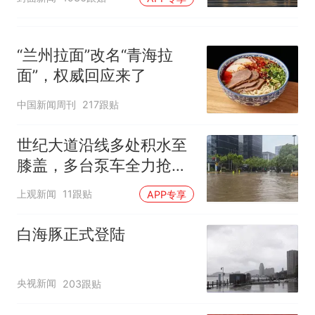
“兰州拉面”改名“青海拉
面”，权威回应来了
中国新闻周刊
217跟贴
世纪大道沿线多处积水至
膝盖，多台泵车全力抢
排，建议市民尽量避免附
上观新闻
11跟贴
APP专享
近出行
白海豚正式登陆
央视新闻
203跟贴