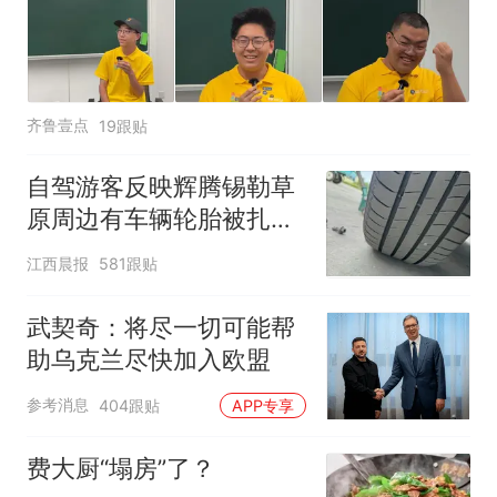
齐鲁壹点
19跟贴
自驾游客反映辉腾锡勒草
原周边有车辆轮胎被扎，
修理店铺换胎价格高达千
江西晨报
581跟贴
元，官方发布情况通报
武契奇：将尽一切可能帮
助乌克兰尽快加入欧盟
参考消息
404跟贴
APP专享
费大厨“塌房”了？