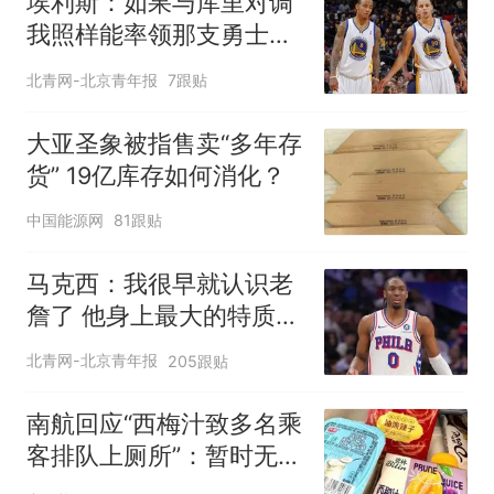
埃利斯：如果与库里对调
我照样能率领那支勇士取
得现在的成就
北青网-北京青年报
7跟贴
大亚圣象被指售卖“多年存
货” 19亿库存如何消化？
中国能源网
81跟贴
马克西：我很早就认识老
詹了 他身上最大的特质就
是谦逊
北青网-北京青年报
205跟贴
南航回应“西梅汁致多名乘
客排队上厕所”：暂时无法
核查是否发放西梅汁