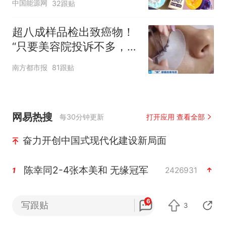
中国能源网
32跟贴
超八成样品检出致癌物！
“只要美容院投诉不多，店
家就不会更换产品”
南方都市报
81跟贴
网易热搜
每30分钟更新
打开应用 查看全部
奋力开创中国式现代化建设新局面
陈幸同2-4张本美和 无缘冠军
2426931
1
于东来回应关闭胖东来生活广场店
2294801
2
6
写跟贴
3