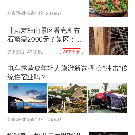
北青网-北京青年报
291跟贴
甘肃麦积山景区看完所有
石窟需2000元？景区：部
分石窟受特别保护，游客
潇湘晨报
462跟贴
APP专享
可按需买
电车露营成年轻人旅游新选择 会“冲击”传
统住宿业吗？
北青网-北京青年报
159跟贴