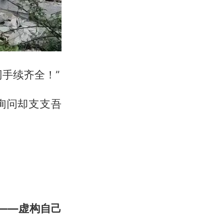
手续齐全！”
询问却支支吾
——虚构自己