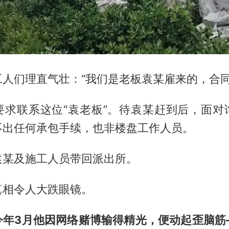
人们理直气壮：“我们是老板袁某雇来的，合同
要求联系这位“袁老板”。待袁某赶到后，面对
不出任何承包手续，也非楼盘工作人员。
袁某及施工人员带回派出所。
真相令人大跌眼镜。
今年3月他因网络赌博输得精光，便动起歪脑筋