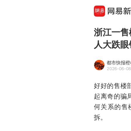
浙江一售
人大跌眼
都市快报橙
2026-06-08
好好的售楼
起离奇的骗
何关系的售
拆。