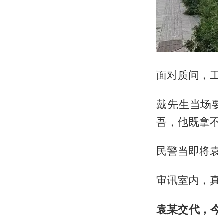
面对质问，工
戴先生当场
吾，他既拿
民警当即将
审讯室内，
袁某交代，