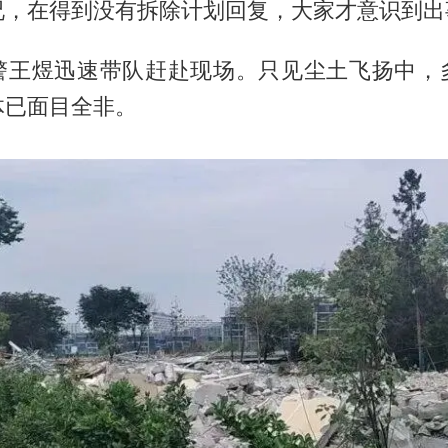
况，在得到没有拆除计划回复，大家才意识到出
警王煜迅速带队赶赴现场。只见尘土飞扬中，
体已面目全非。