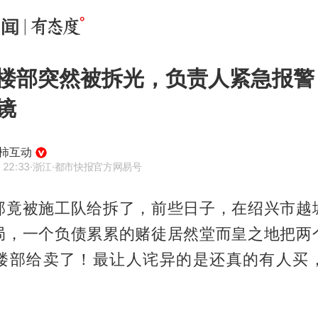
楼部突然被拆光，负责人紧急报警
镜
柿互动
 22:33
·浙江
·都市快报官方网易号
部竟被施工队给拆了，前些日子，在绍兴市越
局，一个负债累累的赌徒居然堂而皇之地把两
楼部给卖了！最让人诧异的是还真的有人买