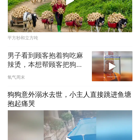
平方秒和立方吨
男子看到顾客抱着狗吃麻
辣烫，本想帮顾客把狗栓
起来，结果顾客不乐意了
氧气周末
狗狗意外溺水去世，小主人直接跳进鱼塘
抱起痛哭