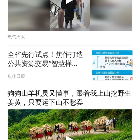
氧气周末
全省先行试点！焦作打造
公共资源交易“智慧样
板”！
焦作日报
狗狗山羊机灵又懂事，跟着我上山挖野生
姜黄，只要运下山不愁卖