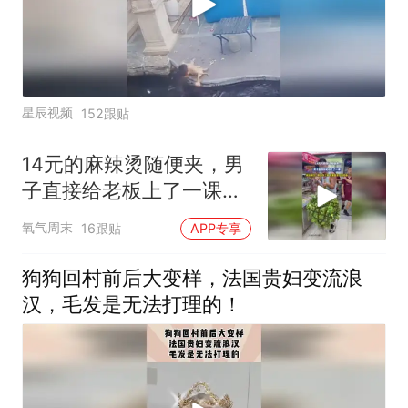
星辰视频
152跟贴
14元的麻辣烫随便夹，男
子直接给老板上了一课，
网友调侃：刷到你之前，
氧气周末
16跟贴
APP专享
我简直是在做慈善
狗狗回村前后大变样，法国贵妇变流浪
汉，毛发是无法打理的！