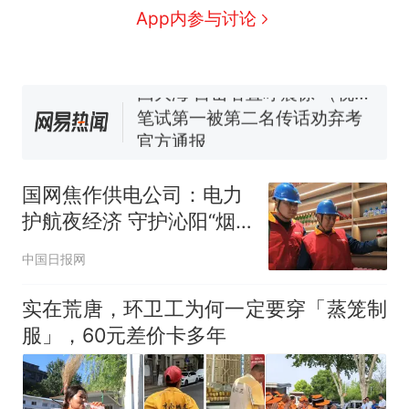
人生
费大厨“全国小炒肉大王”称
新
App内参与讨论
号，仅凭视频评出？中国烹饪
协会回应
美国渔民钓获鲨鱼徒手将其拽
回大海 目击者直呼震惊 （视频
来源：参考消息）
笔试第一被第二名传话劝弃考
官方通报
佛山一中学招聘物理教师，笔
试前13名均遭淘汰？教育局：
国网焦作供电公司：电力
已叫停招聘，成立调查组全面
台风"白海豚"中心附近最大风
护航夜经济 守护沁阳“烟
核查
力已达15级 最新研判
火气”
那个在床头放菜刀的女孩，
热
中国日报网
因老师一句“跟我回家”改写了
人生
实在荒唐，环卫工为何一定要穿「蒸笼制
服」，60元差价卡多年