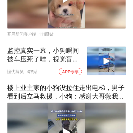
开屏新闻客户端
111跟贴
监控真实一幕，小狗瞬间
被车压死了哇，视觉盲区
危害很大
懂忧搞笑
3跟贴
APP专享
楼上业主家的小狗没拉住走出电梯，男子
看到后立马救援，小狗：感谢大哥救我一
命