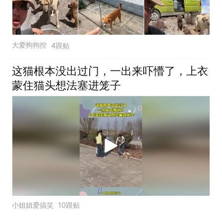
大爱狗狗控
4跟贴
这猫根本没出过门，一出来吓懵了，上衣
蒙住猫头想法塞进笼子
小姐姐爱搞笑
10跟贴