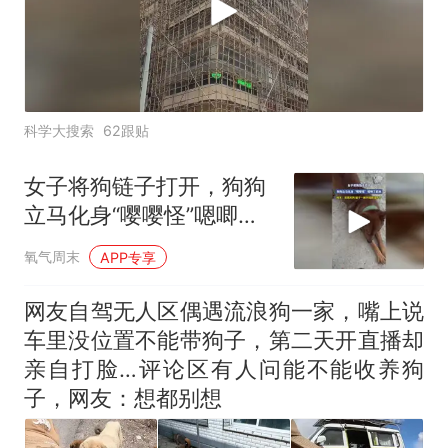
科学大搜索
62跟贴
女子将狗链子打开，狗狗
立马化身“嘤嘤怪”嗯唧了
起来，网友：我家的链子
氧气周末
APP专享
一解开就跑没影了
网友自驾无人区偶遇流浪狗一家，嘴上说
车里没位置不能带狗子，第二天开直播却
亲自打脸…评论区有人问能不能收养狗
子，网友：想都别想