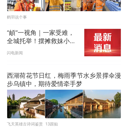
鹤羽说个事
“頔”一视角｜一家受难，
全城托举！摆摊救妹小伙
吴士群收到录取通知书
闪电新闻
西湖荷花节日红，梅雨季节水乡景撑伞漫
步乌镇中，期待爱情牵手梦
飞天英雄古诗词鉴赏
13跟贴