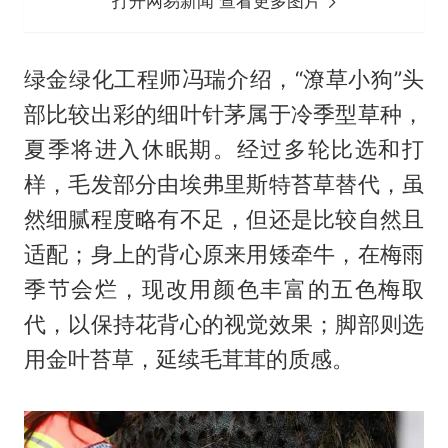
打开网易新闻 查看更多图片
绿金绿化工程师冯瑞介绍，“潦草小狗”头
部比较出彩的细叶针茅属于冷季型草种，
夏季将进入休眠期。经过多轮比选和打
样，毛发部分由埃弗里斯特苔草替代，虽
然细腻程度略有不足，但还是比较自然且
适配；身上的背心原来用矮牵牛，在梅雨
季节会烂，现改用颜色丰富的五色梅取
代，以保持花背心的视觉效果；脚部则选
用金叶苔草，延续毛茸茸的质感。