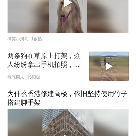
搞笑小河马
1跟贴
两条狗在草原上打架，众
人纷纷拿出手机拍照，网
友：它们在学土拨鼠打架
氧气周末
15跟贴
吗
为什么香港修建高楼，依旧坚持使用竹子
搭建脚手架