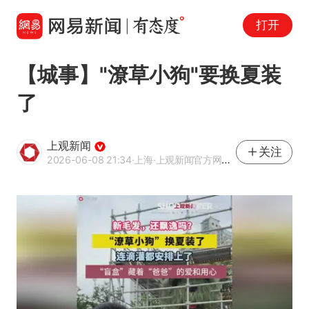
打开
【城事】"潦草小狗"要换夏装
了
上观新闻
关注
2026-06-08 21:34
·上海
·上观新闻官方网易号