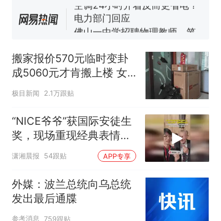
佛山一中学招聘物理教师，笔
试前13名均遭淘汰？教育局：
已叫停招聘，成立调查组全面
“不建议大家买深色蛋糕”上热
核查
搜，网友：天塌了！
搬家报价570元临时变卦
那个在床头放菜刀的女孩，
热
成5060元才肯搬上楼 女
因老师一句“跟我回家”改写了
子傻眼
人生
极目新闻
2.1万跟贴
“NICE爷爷”获国际安徒生
奖，现场重现经典表情
包，向中国粉丝问好
潇湘晨报
54跟贴
APP专享
外媒：波兰总统向乌总统
发出最后通牒
参考消息
759跟贴