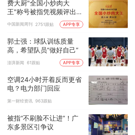
费大厨"全国小炒肉大
王"称号被指凭视频评出
官方回应
中国新闻周刊
2751跟贴
APP专享
郭士强：球队训练质量
高，希望队员“做好自己”
澎湃新闻
61跟贴
APP专享
空调24小时开着反而更省
电？电力部门回应
第一财经资讯
963跟贴
被指“不刷脸不让进”！广
东多景区引争议