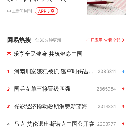
中国新闻周刊
APP专享
网易热搜
每30分钟更新
打开应用 查看全部
乐享全民健身 共筑健康中国
河南刑案嫌犯被抓 逃窜时伤害多人
2386311
1
国乒女单三将晋级四强
2365954
2
光影经济撬动暑期消费新蓝海
2314881
3
马克·艾伦退出斯诺克中国公开赛
2203777
4