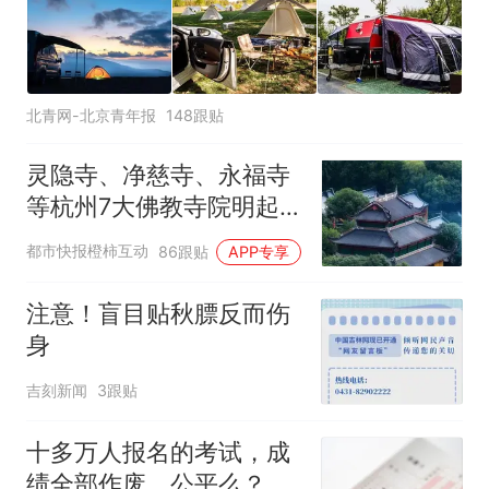
北青网-北京青年报
148跟贴
灵隐寺、净慈寺、永福寺
等杭州7大佛教寺院明起
临时关闭，别跑空了
都市快报橙柿互动
86跟贴
APP专享
注意！盲目贴秋膘反而伤
身
吉刻新闻
3跟贴
十多万人报名的考试，成
绩全部作废，公平么？