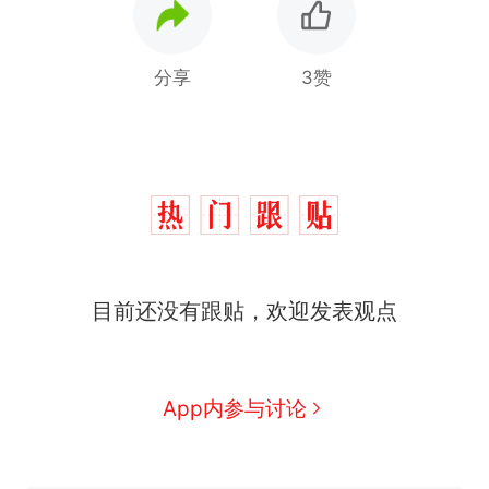
分享
3赞
那个在床头放菜刀的女孩，
热
目前还没有跟贴，欢迎发表观点
因老师一句“跟我回家”改写了
人生
搬家报价570元，搬到楼下
新
交5060元才肯搬上楼！女子傻
眼了……
十多万人报名的考试，成绩全
App内参与讨论
部作废，公平么？
空调24小时开着反而更省电？
电力部门回应