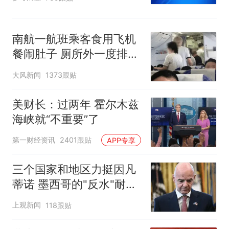
南航一航班乘客食用飞机
餐闹肚子 厕所外一度排长
队
大风新闻
1373跟贴
美财长：过两年 霍尔木兹
海峡就“不重要”了
第一财经资讯
2401跟贴
APP专享
三个国家和地区力挺因凡
蒂诺 墨西哥的"反水"耐人
寻味
上观新闻
118跟贴