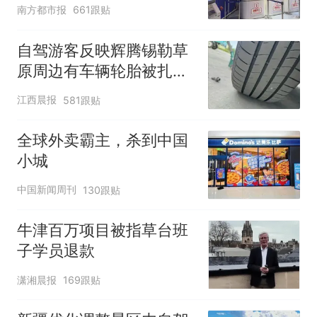
南方都市报
661跟贴
自驾游客反映辉腾锡勒草
原周边有车辆轮胎被扎，
修理店铺换胎价格高达千
江西晨报
581跟贴
元，官方发布情况通报
全球外卖霸主，杀到中国
小城
中国新闻周刊
130跟贴
牛津百万项目被指草台班
子学员退款
潇湘晨报
169跟贴