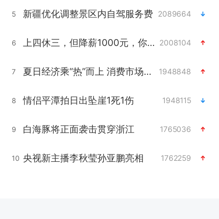
新疆优化调整景区内自驾服务费
2089664
5
上四休三，但降薪1000元，你接受吗？
2008104
6
夏日经济乘“热”而上 消费市场向“新”而行
1948848
7
情侣平潭拍日出坠崖1死1伤
1948115
8
白海豚将正面袭击贯穿浙江
1765036
9
央视新主播李秋莹孙亚鹏亮相
1762259
10