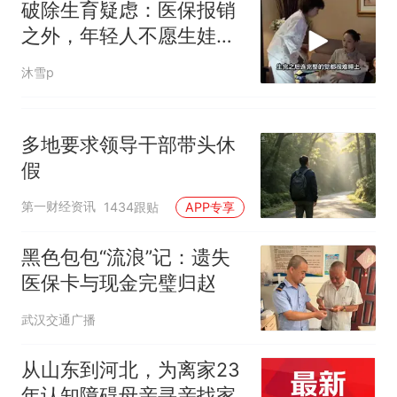
破除生育疑虑：医保报销
号，仅凭视频评出？中国烹饪
之外，年轻人不愿生娃的
协会回应
深层原因
沐雪p
多地要求领导干部带头休
假
第一财经资讯
1434跟贴
APP专享
黑色包包“流浪”记：遗失
医保卡与现金完璧归赵
武汉交通广播
从山东到河北，为离家23
年认知障碍母亲寻亲找家