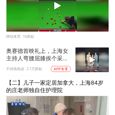
咪咕体育
10跟贴
奥赛德首映礼上，上海女
主持人弯腰屈膝挨个采访
好莱坞明星
不掉线电波
2.1万跟贴
APP专享
【二】儿子一家定居加拿大，上海84岁
的庄老师独自住护理院