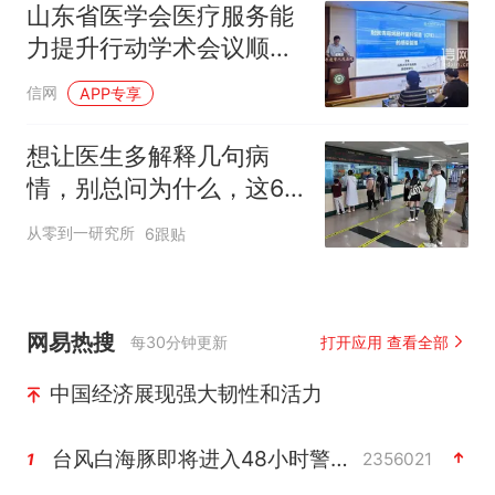
山东省医学会医疗服务能
力提升行动学术会议顺利
举办
信网
APP专享
想让医生多解释几句病
情，别总问为什么，这6
个方法能问出真东西
从零到一研究所
6跟贴
网易热搜
每30分钟更新
打开应用 查看全部
中国经济展现强大韧性和活力
台风白海豚即将进入48小时警戒线
2356021
1