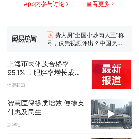
App内参与讨论
查看更多
费大厨“全国小炒肉大王”称
热
号，仅凭视频评出？中国烹饪
协会回应
男子上山采菌偶然发现鸡枞
新
菌窝，原地守1天等它长大：挖
上海市民体质合格率
了140多朵
95.1% ，肥胖率增长成隐
制裁瓜子饺子，美国怕什么？
忧
美国渔民钓获鲨鱼徒手将其拽
澎湃新闻
回大海 目击者直呼震惊 （视频
来源：参考消息）
笔试第一被第二名传话劝弃考
智慧医保提质增效 便捷支
官方通报
付惠及民生
惊艳！字都飘起来了 博主在田
新华社
间创作“悬浮字” 网友：真·裸眼
3D！
费大厨“全国小炒肉大王”称
热