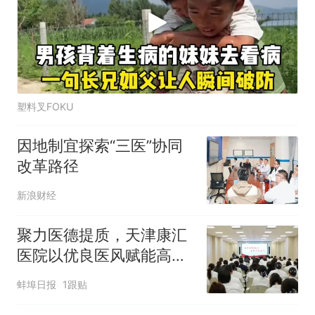
塑料叉FOKU
因地制宜探索“三医”协同
改革路径
新浪财经
聚力医德提质，天津康汇
医院以优良医风赋能高质
量发展
蚌埠日报
1跟贴