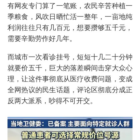
有网友专门算了一笔账，农民辛苦种植一
季粮食，风吹日晒忙活一整年，一亩地纯
利润往往只有几百元，想要攒够五千元，
需要辛勤劳作好几年。
而城市一次看诊挂号，短短十几二十分钟
就要价五千，巨大的落差瞬间击穿大众心
理，让这件事彻底从医疗收费问题，变成
全网热议的民生话题，评论区彻底分成正
反两大派系，吵得不可开交。