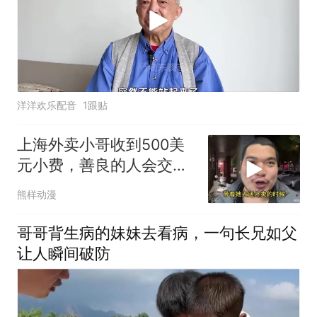
洋洋欢乐配音
1跟贴
上海外卖小哥收到500美
元小费，善良的人会交好
运
熊样动漫
哥哥背生病的妹妹去看病，一句长兄如父
让人瞬间破防