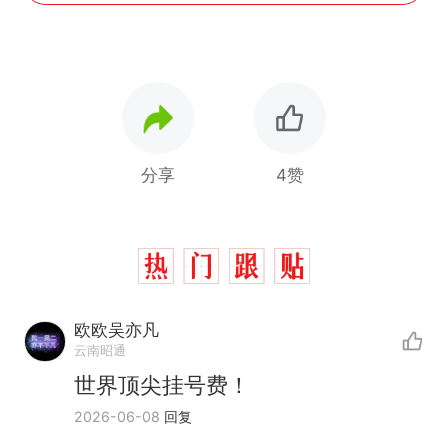
分享
4赞
欧欧吴亦凡
云南昭通
世界顶尖挂号费！
2026-06-08
回复