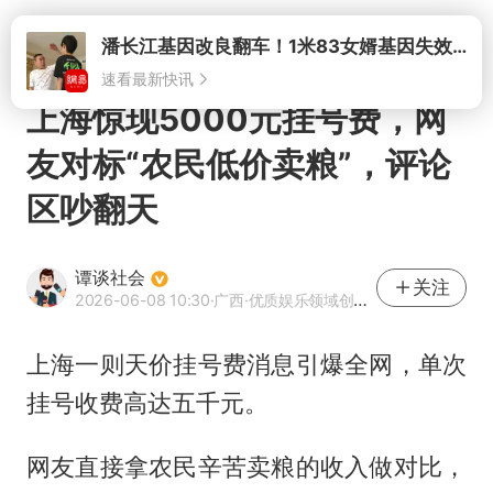
打开
潘长江基因改良翻车！1米83女婿基因失效，12岁外孙身高只到姥爷下巴
速看最新快讯
上海惊现5000元挂号费，网
友对标“农民低价卖粮”，评论
区吵翻天
谭谈社会
关注
2026-06-08 10:30
·广西
·优质娱乐领域创作者
上海一则天价挂号费消息引爆全网，单次
挂号收费高达五千元。
网友直接拿农民辛苦卖粮的收入做对比，