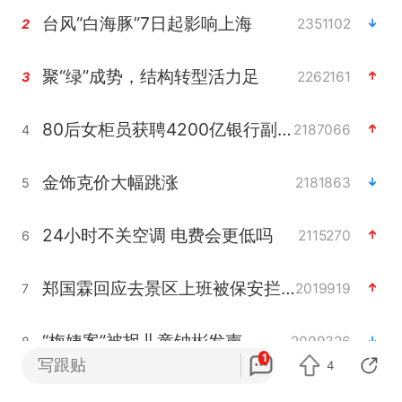
台风“白海豚”7日起影响上海
2351102
2
聚“绿”成势，结构转型活力足
2262161
3
80后女柜员获聘4200亿银行副行长
2187066
4
金饰克价大幅跳涨
2181863
5
24小时不关空调 电费会更低吗
2115270
6
郑国霖回应去景区上班被保安拦下
2019919
7
“梅姨案”被拐儿童钟彬发声
2009326
8
1
写跟贴
4
浙江舟山21条水上客运航线停航
1961463
9