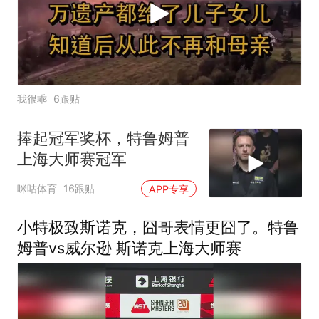
我很乖
6跟贴
捧起冠军奖杯，特鲁姆普
上海大师赛冠军
咪咕体育
16跟贴
APP专享
小特极致斯诺克，囧哥表情更囧了。特鲁
姆普vs威尔逊 斯诺克上海大师赛