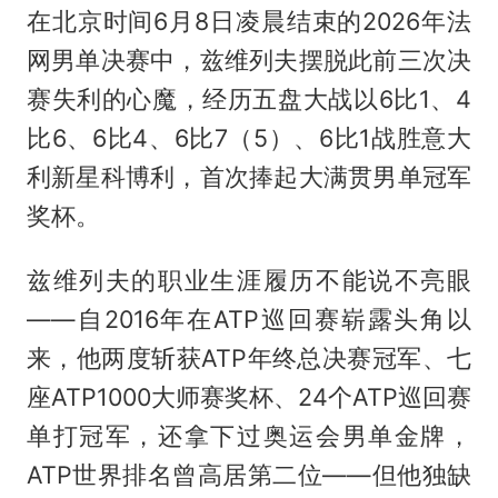
在北京时间6月8日凌晨结束的2026年法
网男单决赛中，兹维列夫摆脱此前三次决
赛失利的心魔，经历五盘大战以6比1、4
比6、6比4、6比7（5）、6比1战胜意大
利新星科博利，首次捧起大满贯男单冠军
奖杯。
兹维列夫的职业生涯履历不能说不亮眼
——自2016年在ATP巡回赛崭露头角以
来，他两度斩获ATP年终总决赛冠军、七
座ATP1000大师赛奖杯、24个ATP巡回赛
单打冠军，还拿下过奥运会男单金牌，
ATP世界排名曾高居第二位——但他独缺