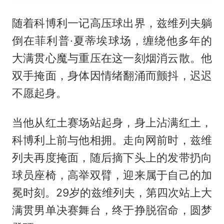
随着科博利一记高压球出界，
兹维列夫
躺
倒在菲利普·夏蒂埃球场，缠绕他多年的
大满贯心魔与重压在这一刻烟消云散。他
双手掩面，身体因情绪翻涌而颤抖，迟迟
不愿起身。
当他从红土赛场站起身，身上沾满红土，
科博利上前与他相拥。走向网前时，兹维
列夫再度掩面，随后摘下头上的发带扔向
球员座椅，高举双臂，迎来属于自己的加
冕时刻。29岁的兹维列夫，第四次站上大
满贯男单决赛舞台，终于挣脱宿命，圆梦