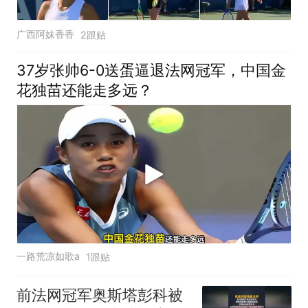
广西阿妹香香
2跟贴
37岁张帅6-0送蛋逼退法网冠军，中国金
花独苗还能走多远？
一路荒凉如歌a
1跟贴
前法网冠军奥斯塔彭科被