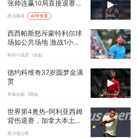
张帅连赢10局直接退赛，
叉腰耸肩面露无奈
政法频道
APP专享
西西帕斯怒斥蒙特利尔球
场如公共场地 激战1小时
50分钟仍落败
林间小温柔
1跟贴
德约科维奇37岁圆梦金满
贯
草莓信箱
1跟贴
世界第4奥热-阿利亚西姆
背伤退赛，加拿大本土赛
事再遭打击
星河漫山野