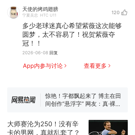
天使的烤鸡翅膀
120
制裁瓜子饺子，美国怕什
热
宁夏吴忠
HTC U11
么？
多少老球迷真心希望紫薇这次能够
费大厨“全国小炒肉大王”称
新
圆梦，太不容易了！祝贺紫薇夺
号，仅凭视频评出？中国烹饪
冠！！
协会回应
男子上山采菌偶然发现鸡枞菌
2026-06-08
回复
窝，原地守1天等它长大：挖了
140多朵
美国渔民钓获鲨鱼徒手将其拽
App内参与讨论
查看更多
回大海 目击者直呼震惊 （视频
来源：参考消息）
笔试第一被第二名传话劝弃考
官方通报
惊艳！字都飘起来了 博主在田
间创作“悬浮字” 网友：真·裸眼
3D！
制裁瓜子饺子，美国怕什
热
么？
大师赛沦为250！没有辛
卡的男网，真就乱套了？