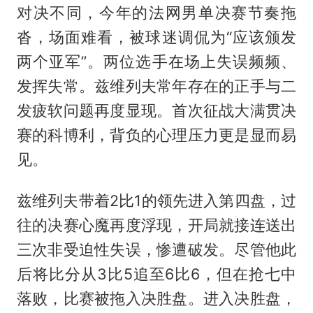
对决不同，今年的法网男单决赛节奏拖
沓，场面难看，被球迷调侃为“应该颁发
两个亚军”。两位选手在场上失误频频、
发挥失常。兹维列夫常年存在的正手与二
发疲软问题再度显现。首次征战大满贯决
赛的科博利，背负的心理压力更是显而易
见。
兹维列夫带着2比1的领先进入第四盘，过
往的决赛心魔再度浮现，开局就接连送出
三次非受迫性失误，惨遭破发。尽管他此
后将比分从3比5追至6比6，但在抢七中
落败，比赛被拖入决胜盘。进入决胜盘，