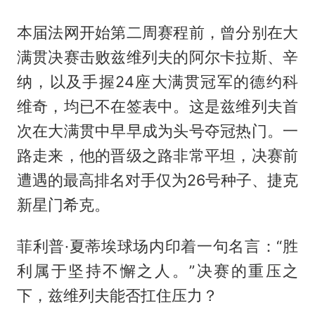
本届法网开始第二周赛程前，曾分别在大
满贯决赛击败兹维列夫的阿尔卡拉斯、辛
纳，以及手握24座大满贯冠军的德约科
维奇，均已不在签表中。这是兹维列夫首
次在大满贯中早早成为头号夺冠热门。一
路走来，他的晋级之路非常平坦，决赛前
遭遇的最高排名对手仅为26号种子、捷克
新星门希克。
菲利普·夏蒂埃球场内印着一句名言：“胜
利属于坚持不懈之人。”决赛的重压之
下，兹维列夫能否扛住压力？