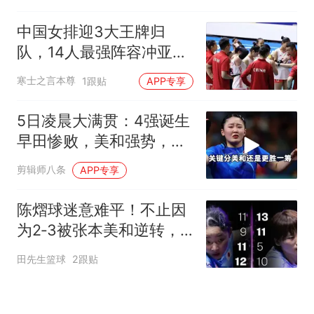
中国女排迎3大王牌归
队，14人最强阵容冲亚锦
赛，郎平可以放心了
寒士之言本尊
1跟贴
APP专享
5日凌晨大满贯：4强诞生
早田惨败，美和强势，蒯
曼下轮对手确定
剪辑师八条
APP专享
陈熠球迷意难平！不止因
为2‑3被张本美和逆转，
更多在于这五点！
田先生篮球
2跟贴