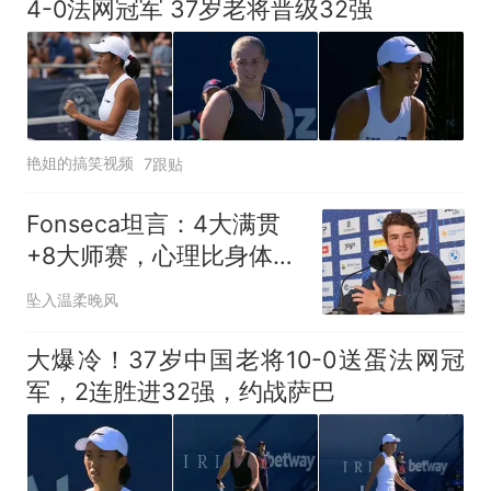
4-0法网冠军 37岁老将晋级32强
艳姐的搞笑视频
7跟贴
Fonseca坦言：4大满贯
+8大师赛，心理比身体更
受煎熬
坠入温柔晚风
大爆冷！37岁中国老将10-0送蛋法网冠
军，2连胜进32强，约战萨巴