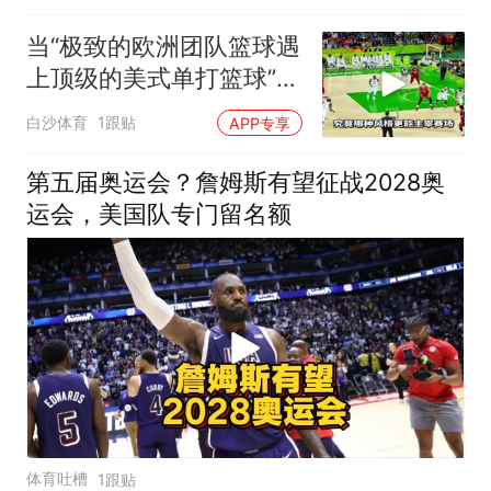
当“极致的欧洲团队篮球遇
上顶级的美式单打篮球”谁
会更胜一筹
白沙体育
1跟贴
APP专享
第五届奥运会？詹姆斯有望征战2028奥
运会，美国队专门留名额
体育吐槽
1跟贴