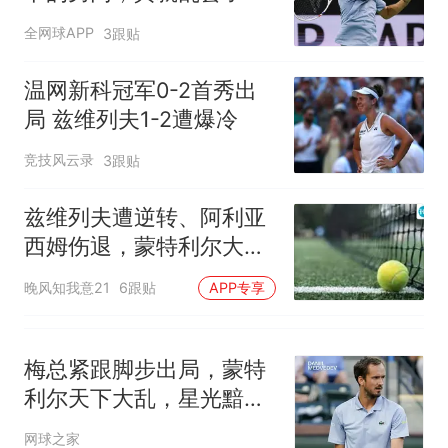
全网球APP
3跟贴
温网新科冠军0-2首秀出
局 兹维列夫1-2遭爆冷
竞技风云录
3跟贴
兹维列夫遭逆转、阿利亚
西姆伤退，蒙特利尔大师
赛头两号种子同日出局
晚风知我意21
6跟贴
APP专享
梅总紧跟脚步出局，蒙特
利尔天下大乱，星光黯淡
成最尴尬大师赛？
网球之家