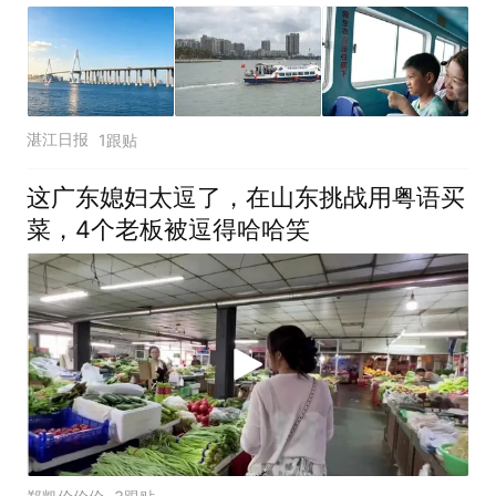
湛江日报
1跟贴
这广东媳妇太逗了，在山东挑战用粤语买
菜，4个老板被逗得哈哈笑