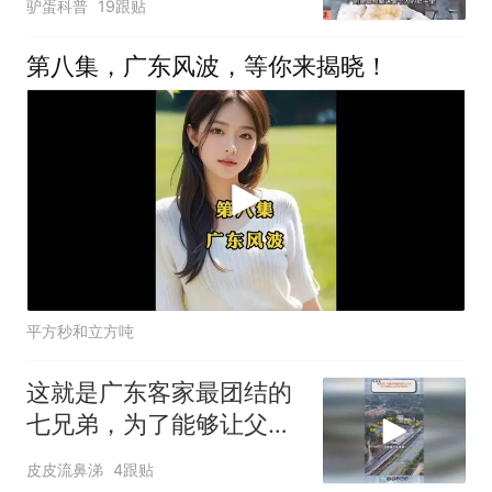
驴蛋科普
19跟贴
第八集，广东风波，等你来揭晓！
平方秒和立方吨
这就是广东客家最团结的
七兄弟，为了能够让父母
安享晚年
皮皮流鼻涕
4跟贴