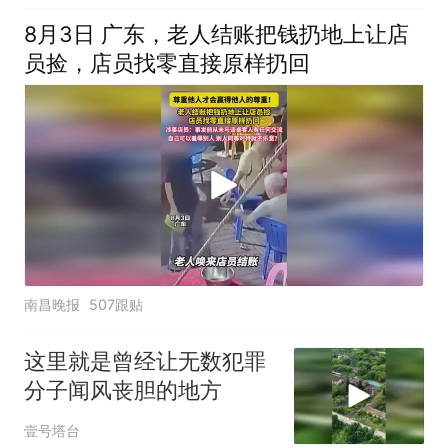
8月3日 广东，老人结账把钱扔地上让店
员捡，店员找零直接原样扔回
南昌晚报
507跟贴
这里就是曾经让无数犯罪
分子闻风丧胆的地方
壹号塔台