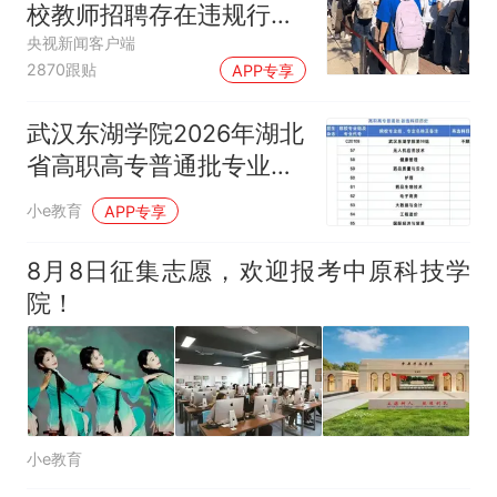
校教师招聘存在违规行
任院长一职，不清楚辞职信来
为”：已启动问责程序 副
央视新闻客户端
源；曾用手绘图做头像
2870跟贴
APP专享
校长被停职
武汉东湖学院2026年湖北
省高职高专普通批专业代
码
小e教育
APP专享
8月8日征集志愿，欢迎报考中原科技学
院！
小e教育