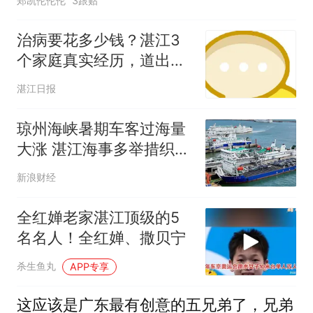
郑凯伦伦伦
3跟贴
治病要花多少钱？湛江3
个家庭真实经历，道出普
通家庭的就医压力
湛江日报
琼州海峡暑期车客过海量
大涨 湛江海事多举措织密
安全防护网
新浪财经
全红婵老家湛江顶级的5
名名人！全红婵、撒贝宁
杀生鱼丸
APP专享
这应该是广东最有创意的五兄弟了，兄弟