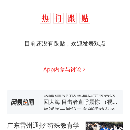
“不想干了特提出辞职”，疑
热
似南京大学数院院长辞职信流
传，院方回应：喻良教授已卸
费大厨“全国小炒肉大王”称
新
任院长一职，不清楚辞职信来
目前还没有跟贴，欢迎发表观点
号，仅凭视频评出？中国烹饪
源；曾用手绘图做头像
协会回应
男子上山采菌偶然发现鸡枞菌
窝，原地守1天等它长大：挖了
140多朵
美国一场追捕行动中，一男子
App内参与讨论
在车辆行驶中爬上车顶跳舞。
（新京报）
美国渔民钓获鲨鱼徒手将其拽
回大海 目击者直呼震惊 （视频
来源：参考消息）
笔试第一被第二名传话劝弃考
官方通报
“不想干了特提出辞职”，疑
热
似南京大学数院院长辞职信流
广东雷州通报“特殊教育学
传，院方回应：喻良教授已卸