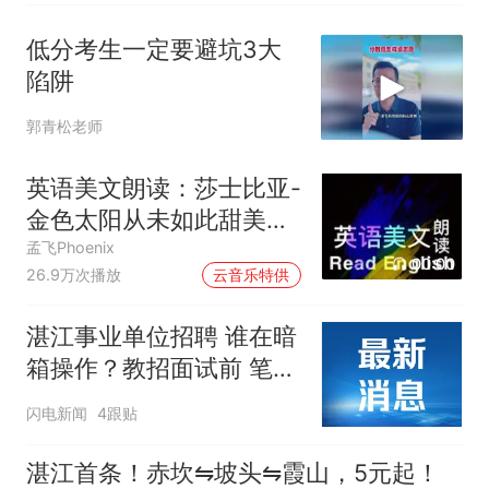
低分考生一定要避坑3大
陷阱
郭青松老师
英语美文朗读：莎士比亚-
金色太阳从未如此甜美吻
过
孟飞Phoenix
00:00
26.9万次播放
云音乐特供
湛江事业单位招聘 谁在暗
箱操作？教招面试前 笔试
第一名接到神秘电话
闪电新闻
4跟贴
湛江首条！赤坎⇋坡头⇋霞山，5元起！