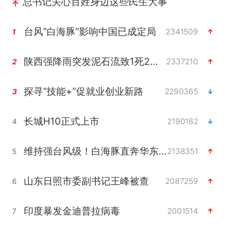
总书记关心百姓身边这些民生大事
台风“白海豚”影响中国已成定局
2341509
1
陕西强降雨突发泥石流致1死2失联
2337210
2
探寻“技能+”促就业创业新路
2290365
3
长城H10正式上市
2190182
4
维持强台风级！白海豚直奔华东沿海
2138351
5
山东日照市委副书记王峰被查
2087259
6
印度暴发金迪普拉病毒
2001514
7