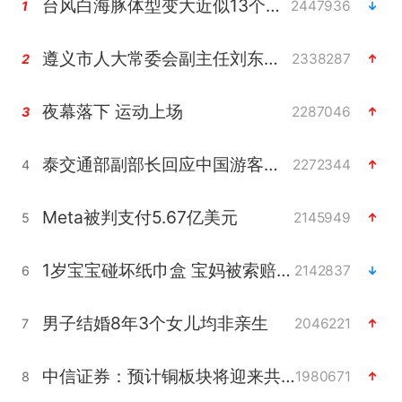
台风白海豚体型变大近似13个浙江面积
2447936
1
遵义市人大常委会副主任刘东明被查
2338287
2
夜幕落下 运动上场
2287046
3
泰交通部副部长回应中国游客遭歧视
2272344
4
Meta被判支付5.67亿美元
2145949
5
1岁宝宝碰坏纸巾盒 宝妈被索赔924元
2142837
6
男子结婚8年3个女儿均非亲生
2046221
7
中信证券：预计铜板块将迎来共振上涨
1980671
8