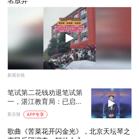
名放弃
新观在线
笔试第二花钱劝退笔试第
一，湛江教育局：已启动
调查
新京报
APP专享
歌曲《苦菜花开闪金光》，北京天坛琴之