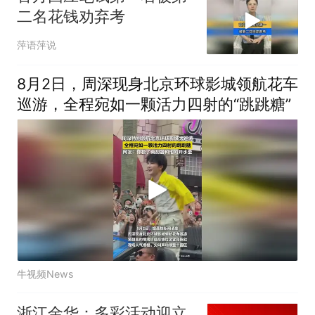
二名花钱劝弃考
萍语萍说
8月2日，周深现身北京环球影城领航花车
巡游，全程宛如一颗活力四射的“跳跳糖”
牛视频News
浙江金华：多彩活动迎立