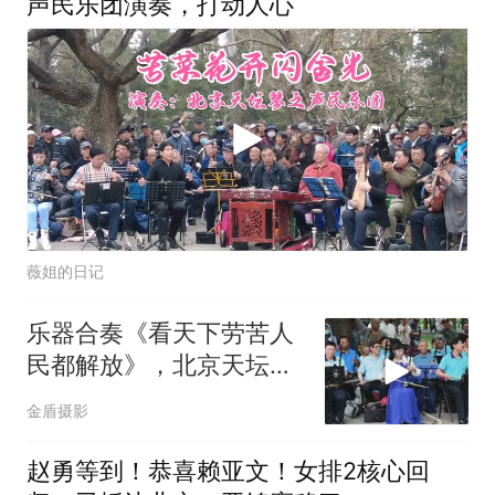
声民乐团演奏，打动人心
薇姐的日记
乐器合奏《看天下劳苦人
民都解放》，北京天坛琴
之声民乐团
金盾摄影
赵勇等到！恭喜赖亚文！女排2核心回