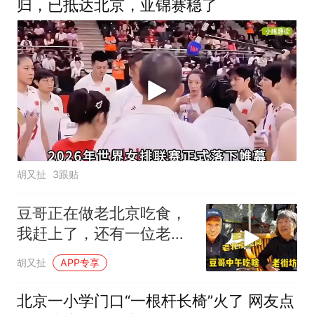
归，已抵达北京，亚锦赛稳了
胡又扯
3跟贴
豆哥正在做老北京吃食，
我赶上了，还有一位老街
坊
胡又扯
APP专享
北京一小学门口“一根杆长椅”火了 网友点