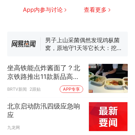
人生
制裁瓜子饺子，美国怕什
新
App内参与讨论
查看更多
么？
费大厨“全国小炒肉大王”称
号，仅凭视频评出？中国烹饪
协会回应
男子上山采菌偶然发现鸡枞菌
窝，原地守1天等它长大：挖了
140多朵
美国渔民钓获鲨鱼徒手将其拽
回大海 目击者直呼震惊 （视频
坐高铁能点炸酱面了？北
来源：参考消息）
笔试第一被第二名传话劝弃考
京铁路推出11款新品高铁
官方通报
餐，旅客：真香！
那个在床头放菜刀的女孩，
热
BRTV新闻
2跟贴
APP专享
因老师一句“跟我回家”改写了
人生
北京启动防汛四级应急响
应
九龙网