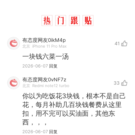
有态度网友0ikM4p
41
北京
iPhone 11 Pro Max
一块钱六菜一汤
2026-06-07
回复
有态度网友0vNF7z
33
北京
Redmi note12 turbo
你以为吃饭花3块钱，根本不是自己
花，每月补助几百块钱餐费从这里
扣，用不完可以买油面，其他东
西，，，
那个在床头放菜刀的女孩，
热
2026-06-07
回复
因老师一句“跟我回家”改写了