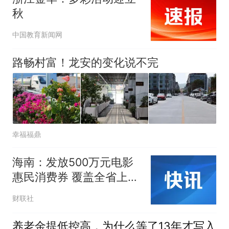
秋
中国教育新闻网
路畅村富！龙安的变化说不完
幸福福鼎
海南：发放500万元电影
惠民消费券 覆盖全省上百
家影院
财联社
养老金提低控高，为什么等了13年才写入