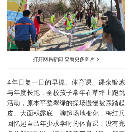
打开网易新闻 查看更多图片
4年日复一日的早操、体育课、课余锻炼
与年度长跑，全校孩子常年在草坪上跑跳
活动，原本平整翠绿的操场慢慢被踩踏起
皮、大面积露底。聊起场地变化，梅红兵
回忆起自己年少求学时的体育课：没有完