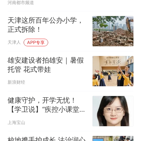
河南都市频道
天津这所百年公办小学，
正式拆除！
天津人
APP专享
雄安建设者拍雄安｜暑假
托管 花式带娃
新浪财经
健康守护，开学无忧！
【学卫说】“疾控小课堂校
园大健康”直播课开讲啦！
上海宝山
校地携手护成长 法治润心