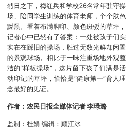
烈日之下，梅红兵和学校26名常年驻守操
场、陪同学生训练的体育老师，个个肤色
黝黑。看着布满脚印、颜色斑驳的草坪，
记者心中已然有了答案：一处被孩子们实
实在在踩旧的操场，胜过无数光鲜却闲置
的景观球场。相比于一味注重场地外观整
洁的“样板操场”，这片留下孩子们满是活
动印记的草坪，恰恰是“健康第一”育人理
念最好的见证。
作者：农民日报全媒体记者 李琭璐
监制：杜娟 编辑：顾江冰