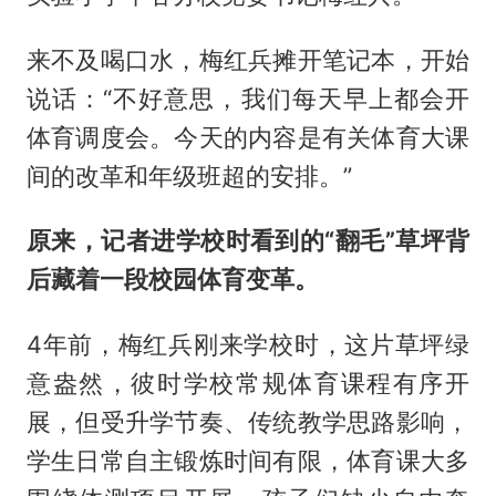
来不及喝口水，梅红兵摊开笔记本，开始
说话：“不好意思，我们每天早上都会开
体育调度会。今天的内容是有关体育大课
间的改革和年级班超的安排。”
原来，记者进学校时看到的“
翻毛”草坪背
后藏着一段校园体育变革。
4年前，梅红兵刚来学校时，这片草坪绿
意盎然，彼时学校常规体育课程有序开
展，但受升学节奏、传统教学思路影响，
学生日常自主锻炼时间有限，体育课大多