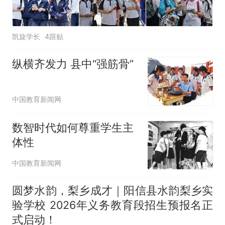
凯旋学长
4跟贴
纵横齐发力 县中“强筋骨”
中国教育新闻网
数智时代如何尊重学生主
体性
中国教育新闻网
圆梦水韵，梨乡成才｜阳信县水韵梨乡实
验学校 2026年义务教育段招生预报名正
式启动！