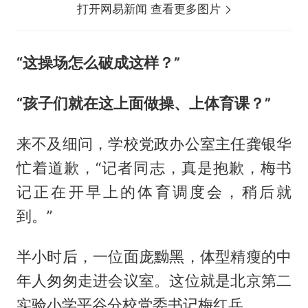
打开网易新闻 查看更多图片
“这操场怎么破成这样？”
“孩子们就在这上面做操、上体育课？”
来不及细问，学校党政办公室主任龚银华
忙着道歉，“记者同志，真是抱歉，梅书
记正在开早上的体育调度会，稍后就
到。”
半小时后，一位面庞黝黑，体型精瘦的中
年人匆匆走进会议室。这位就是北京第二
实验小学平谷分校党委书记梅红兵。