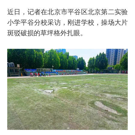
近日，记者在北京市平谷区北京第二实验
小学平谷分校采访，刚进学校，操场大片
斑驳破损的草坪格外扎眼。