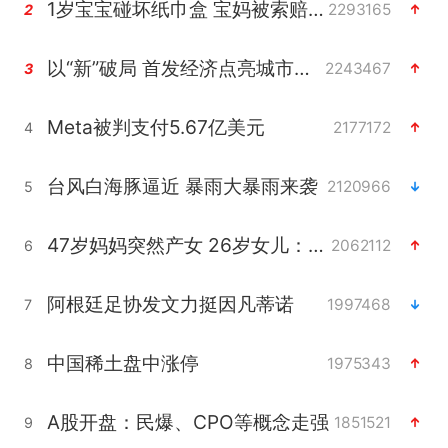
1岁宝宝碰坏纸巾盒 宝妈被索赔924元
2293165
2
以“新”破局 首发经济点亮城市消费活力
2243467
3
Meta被判支付5.67亿美元
2177172
4
台风白海豚逼近 暴雨大暴雨来袭
2120966
5
47岁妈妈突然产女 26岁女儿：很震惊
2062112
6
阿根廷足协发文力挺因凡蒂诺
1997468
7
中国稀土盘中涨停
1975343
8
A股开盘：民爆、CPO等概念走强
1851521
9