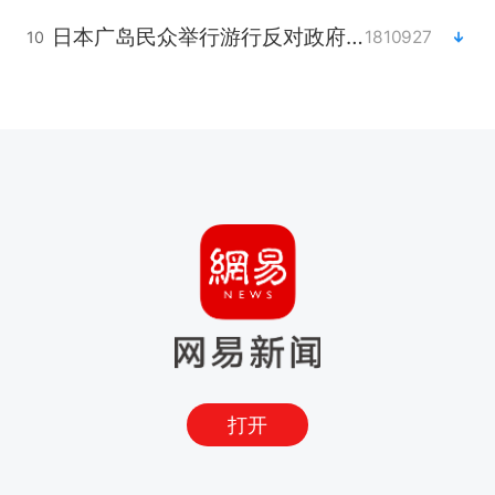
日本广岛民众举行游行反对政府行径
1810927
10
打开