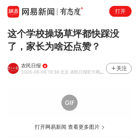
打开
这个学校操场草坪都快踩没
了，家长为啥还点赞？
农民日报
关注
2026-06-06 19:38
·北京
·农民日报官方网易号
打开网易新闻 查看更多图片