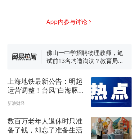
眼了……
十多万人报名的考试，成绩全
部作废，公平么？
空调24小时开着反而更省电？
App内参与讨论
电力部门回应
佛山一中学招聘物理教师，笔
试前13名均遭淘汰？教育局：
已叫停招聘，成立调查组全面
“不建议大家买深色蛋糕”上热
核查
搜，网友：天塌了！
那个在床头放菜刀的女孩，
热
因老师一句“跟我回家”改写了
上海地铁最新公告：明起
人生
运营调整！台风“白海豚”
逼近，部分高铁临时停运
新浪财经
数百万老年人退休时只准
备了钱，却忘了准备生活