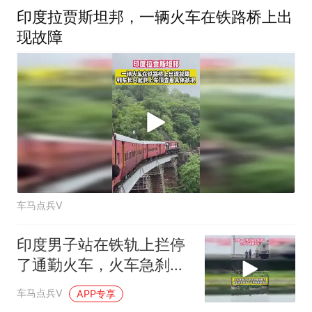
印度拉贾斯坦邦，一辆火车在铁路桥上出
现故障
车马点兵V
印度男子站在铁轨上拦停
了通勤火车，火车急刹之
后对方仍拒绝离开
车马点兵V
APP专享