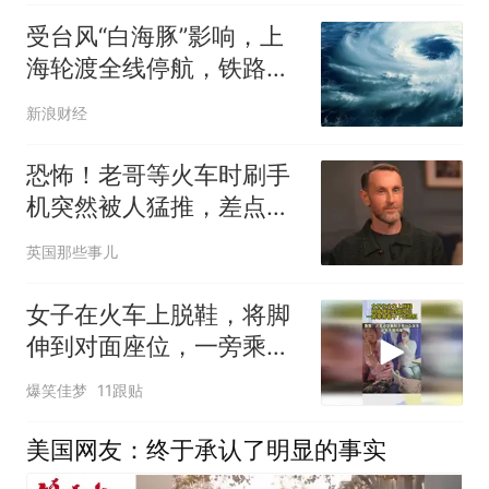
受台风“白海豚”影响，上
海轮渡全线停航，铁路民
航部分线路航班调整
新浪财经
恐怖！老哥等火车时刷手
机突然被人猛推，差点撞
上进站的火车
英国那些事儿
女子在火车上脱鞋，将脚
伸到对面座位，一旁乘客
看不下去劝阻
爆笑佳梦
11跟贴
美国网友：终于承认了明显的事实