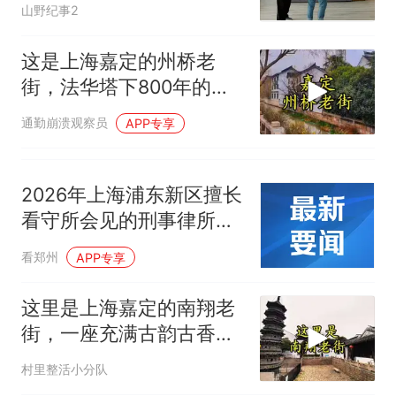
山野纪事2
这是上海嘉定的州桥老
街，法华塔下800年的历
史
通勤崩溃观察员
APP专享
2026年上海浦东新区擅长
看守所会见的刑事律所推
荐
看郑州
APP专享
这里是上海嘉定的南翔老
街，一座充满古韵古香的
江南水乡
村里整活小分队