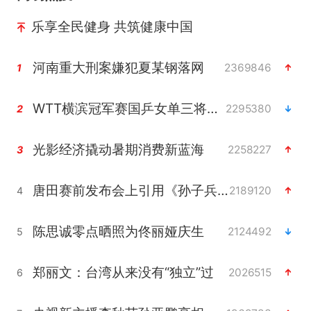
乐享全民健身 共筑健康中国
河南重大刑案嫌犯夏某钢落网
2369846
1
WTT横滨冠军赛国乒女单三将晋级四强
2295380
2
光影经济撬动暑期消费新蓝海
2258227
3
唐田赛前发布会上引用《孙子兵法》
2189120
4
陈思诚零点晒照为佟丽娅庆生
2124492
5
郑丽文：台湾从来没有“独立”过
2026515
6