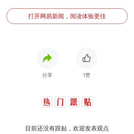
打开网易新闻，阅读体验更佳
分享
1赞
那个在床头放菜刀的女孩，
热
因老师一句“跟我回家”改写了
人生
搬家报价570元，搬到楼下
新
目前还没有跟贴，欢迎发表观点
交5060元才肯搬上楼！女子傻