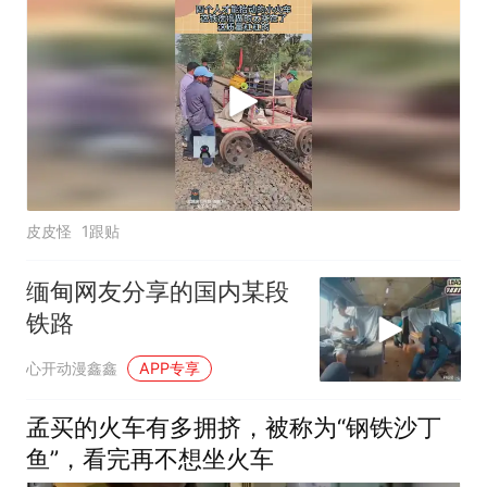
皮皮怪
1跟贴
缅甸网友分享的国内某段
铁路
心开动漫鑫鑫
APP专享
孟买的火车有多拥挤，被称为“钢铁沙丁
鱼”，看完再不想坐火车