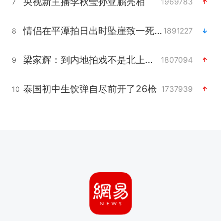
央视新主播李秋莹孙亚鹏亮相
1969783
7
情侣在平潭拍日出时坠崖致一死一伤
1891227
8
梁家辉：到内地拍戏不是北上是回归
1807094
9
泰国初中生饮弹自尽前开了26枪
1737939
10