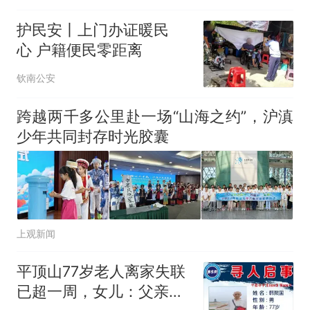
月16日
护民安丨上门办证暖民
心 户籍便民零距离
钦南公安
跨越两千多公里赴一场“山海之约”，沪滇
少年共同封存时光胶囊
上观新闻
平顶山77岁老人离家失联
已超一周，女儿：父亲出