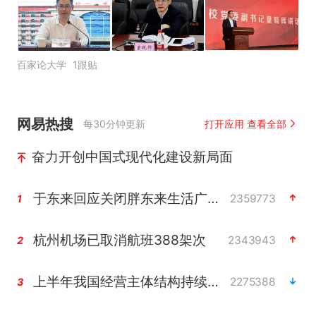
百家论大学
1跟贴
网易热搜
每30分钟更新
打开应用 查看全部
奋力开创中国式现代化建设新局面
于东来回应关闭胖东来生活广场店
2359773
1
杭州机场已取消航班388架次
2343943
2
上半年我国经营主体结构持续优化
2275388
3