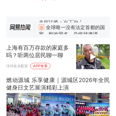
十多万人报名的考试，成绩
热
全部作废，公平么？
全球唯一没有法定首都的国
新
家，刚改国名，总统就邀请中
国大使骑行绕了几乎整个国境
搬家报价570元，搬到楼下交
线一圈，还曾两次到中国寻根
5060元才肯搬上楼！女子傻眼
上海有百万存款的家庭多
了……
视频丨只要一枚命中就能让航
吗？听两位居民聊一聊
母瘫痪 轰-6J实力有多强？
空调24小时开着反而更省电？
洋洋欢乐配音
APP专享
电力部门回应
佛山一中学招聘物理教师，笔
燃动源城 乐享健康｜源城区2026年全民
试前13名均遭淘汰？教育局：
健身日文艺展演精彩上演
已叫停招聘，成立调查组全面
十多万人报名的考试，成绩
热
核查
全部作废，公平么？