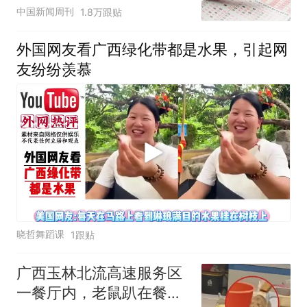
中国新闻周刊
1.8万跟贴
外国网友看广西绿化带都是水果，引起网
友纷纷羡慕
晓哲舞蹈课
1跟贴
广西玉林北流高速服务区
一餐厅内，老鼠趴在餐盘