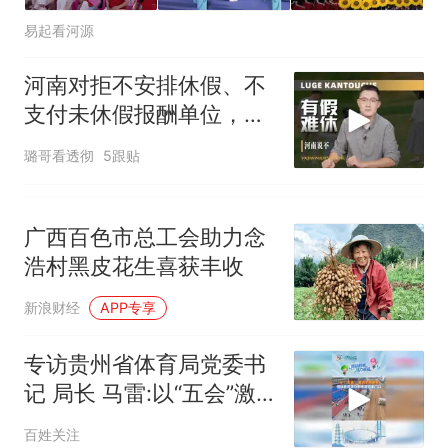
易起看河源
河南对拒不安排休假、不
支付未休假报酬单位，快
速立案、限期整改
璐哥看透彻
5跟贴
广西百色市总工会助力念
浩村黑皮花生喜获丰收
新浪财经
APP专享
专访贵州省体育局党委书
记 局长 马雷:以“五会”激
活全民健身，把体育赛事
百姓关注