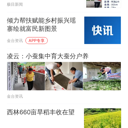
门去我的叔叔家结果坐错
极目新闻
公交车，没带手机和身份
证
倾力帮扶赋能乡村振兴瑶
寨绘就富民新图景
金台资讯
APP专享
凌云：小蚕集中育大蚕分户养
金台资讯
西林660亩旱稻丰收在望