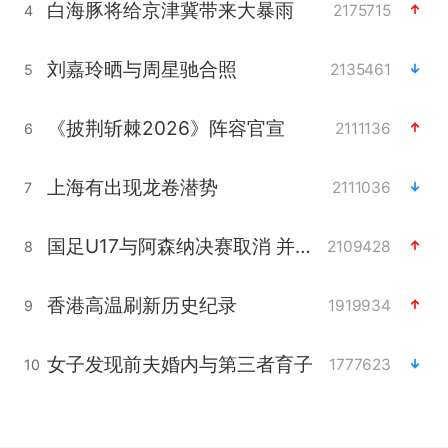
白海豚将给京津冀带来大暴雨
2175715
4
刘嘉玲晒与周星驰合照
2135461
5
《披荆斩棘2026》阵容官宣
2111136
6
上海有出现龙卷潜势
2111036
7
国足U17与阿森纳决赛取消 并列冠军
2109428
8
香港高温刷新历史纪录
1919934
9
女子发现前夫婚内与第三者育子
1777623
10