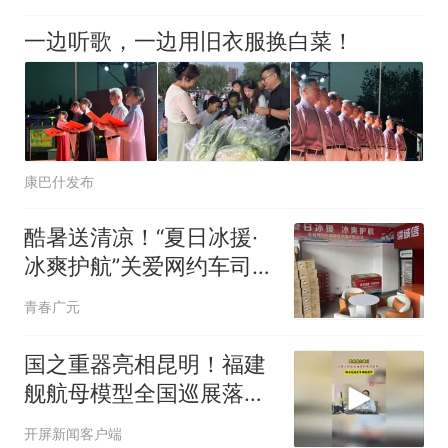
办到老百姓家门口
一边听歌，一边用旧衣服换白菜！
康巴什发布
酷暑送清凉！“夏日冰援·
冰爽护航”关爱网约车司机
活动暖心上线
青春广元
国之重器亮相昆明！福建
舰航母模型全国巡展落地
昆明爱尔眼科，展期至8
开屏新闻客户端