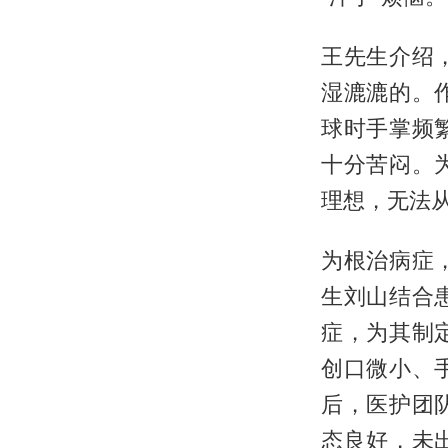
王先生介绍
湿漉漉的。
球时手掌频
十分苦闷。
理想，无法
为根治病症
生刘山结合
症，为其制
创口微小、
后，医护团
态良好，未