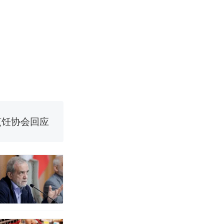
改写了人生
烹饪协会回应
挖了140多
 （视频来源：
改写了人生