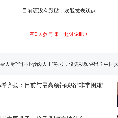
目前还没有跟贴，欢迎发表观点
那个在床头放菜刀的女孩，因老师一句“跟我回家”
热
有0人参与 来一起讨论吧
制裁瓜子饺子，美国怕什么？
新
费大厨“全国小炒肉大王”称号，仅凭视频评出？中国
男子上山采菌偶然发现鸡枞菌窝，原地守1天等它长大：
朵
美国渔民钓获鲨鱼徒手将其拽回大海 目击者直呼震惊
参考消息）
希齐扬：目前与最高领袖联络"非常困难"
笔试第一被第二名传话劝弃考 官方通报
那个在床头放菜刀的女孩，因老师一句“跟我回家”
热