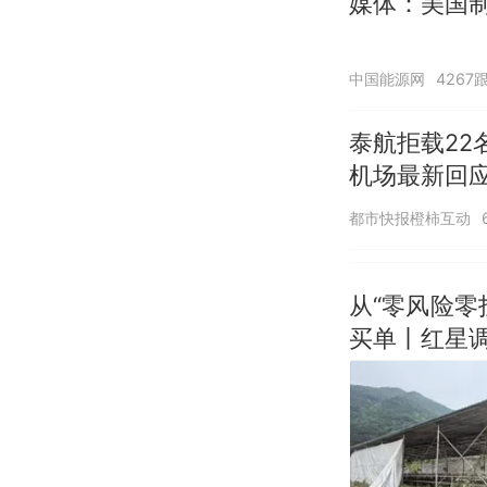
媒体：美国
中国能源网
4267
泰航拒载22
机场最新回
诺免费改签
都市快报橙柿互动
从“零风险
买单丨红星