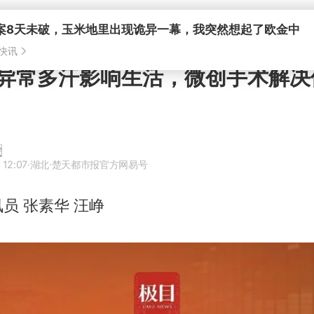
异常多汗影响生活，微创手术解决
 12:07
·湖北
·楚天都市报官方网易号
员 张素华 汪峥