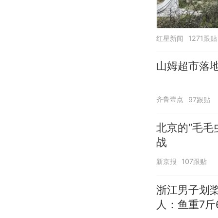
红星新闻
1271跟贴
山姆超市落
齐鲁壹点
97跟贴
北京的“毛毛
战
新京报
107跟贴
浙江男子划
人：鱼重7斤