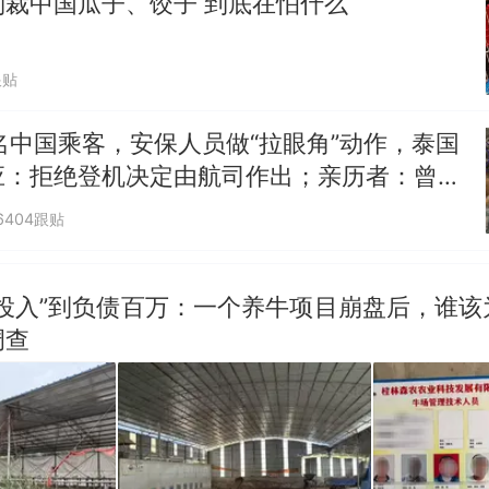
制裁中国瓜子、饺子 到底在怕什么
跟贴
名中国乘客，安保人员做“拉眼角”动作，泰国
应：拒绝登机决定由航司作出；亲历者：曾承
但没兑现
6404跟贴
零投入”到负债百万：一个养牛项目崩盘后，谁该
调查