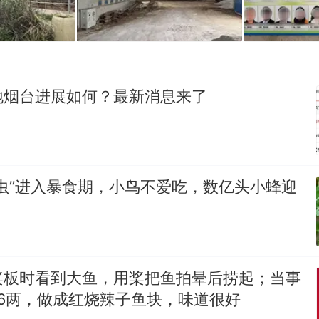
地烟台进展如何？最新消息来了
虫”进入暴食期，小鸟不爱吃，数亿头小蜂迎
桨板时看到大鱼，用桨把鱼拍晕后捞起；当事
6两，做成红烧辣子鱼块，味道很好