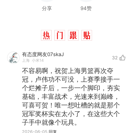
分享
94赞
有态度网友07skaJ
32
上海
小米14
不容易啊，祝贺上海男篮再次夺
冠，卢伟功不可没，上赛季接手一
个烂摊子后，一步一个脚印，夯实
基础，丰富战术，光速来到巅峰，
可喜可贺！唯一想吐槽的就是那个
冠军奖杯实在太小了，在这些大个
子手中就像个玩具。
2026-06-05
回复