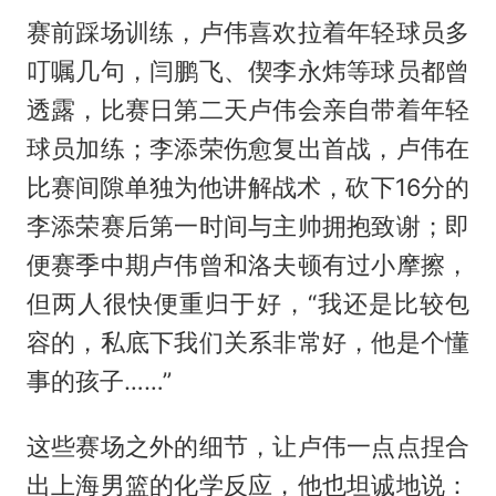
赛前踩场训练，卢伟喜欢拉着年轻球员多
叮嘱几句，闫鹏飞、偰李永炜等球员都曾
透露，比赛日第二天卢伟会亲自带着年轻
球员加练；李添荣伤愈复出首战，卢伟在
比赛间隙单独为他讲解战术，砍下16分的
李添荣赛后第一时间与主帅拥抱致谢；即
便赛季中期卢伟曾和洛夫顿有过小摩擦，
但两人很快便重归于好，“我还是比较包
容的，私底下我们关系非常好，他是个懂
事的孩子……”
这些赛场之外的细节，让卢伟一点点捏合
出上海男篮的化学反应，他也坦诚地说：