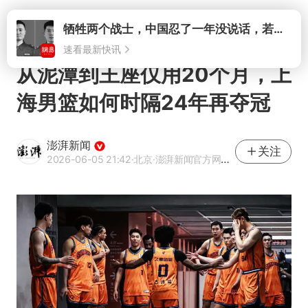
打开
牺牲两个战士，中国忍了一年没说话，若菲律宾死了人，他会开战吗
速看最新快讯
从泥潭到王座仅用20个月，上
海男篮如何时隔24年再夺冠
澎湃新闻
关注
2026-06-05 21:42
·北京
·澎湃新闻官方网易号