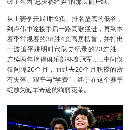
破了名为“总决赛经验”的那层窗户纸。
从上赛季开局1胜9负、排名垫底的低谷，
到卢伟中途接手后一路高歌猛进，再到本
赛季常规赛的38胜4负高居榜首，并打出
一波追平姚明时代队史纪录的23连胜，
连续两年摘得俱乐部杯赛冠军......中间仅
仅间隔20个月，而过去20个月积攒的所
有失落、艰辛与“学费”，终于在这个赛季
绽放为冠军奇迹的绚丽花朵。