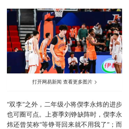
打开网易新闻 查看更多图片
“双李”之外，二年级小将偰李永炜的进步
也可圈可点。上赛季刘铮缺阵时，偰李永
炜还曾笑称“等铮哥回来就不用我了”；而