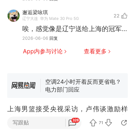
邂逅梁咏琪
22
十多万人报名的考试，成绩
热
辽宁大连
华为 Mate 30 Pro 5G
全部作废，公平么？
唉，感觉像是辽宁送给上海的冠军…
全球唯一没有法定首都的国
新
2026-06-06
回复
家，刚改国名，总统就邀请中
国大使骑行绕了几乎整个国境
搬家报价570元，搬到楼下交
App内参与讨论
查看更多
线一圈，还曾两次到中国寻根
5060元才肯搬上楼！女子傻眼
了……
视频丨只要一枚命中就能让航
母瘫痪 轰-6J实力有多强？
空调24小时开着反而更省电？
电力部门回应
佛山一中学招聘物理教师，笔
试前13名均遭淘汰？教育局：
上海男篮接受央视采访，卢伟谈激励样
已叫停招聘，成立调查组全面
十多万人报名的考试，成绩
热
本，张镇麟谈成长，李弘权谈拼搏，王哲
核查
328
全部作废，公平么？
写跟贴
71
林谈职业生涯圆满！