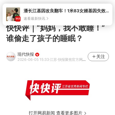
打开
潘长江基因改良翻车！1米83女婿基因失效，12岁外孙身高只到姥爷下巴
速看最新快讯
快快评｜“妈妈，我不敢睡！”
谁偷走了孩子的睡眠？
现代快报
关注
2026-06-05 15:33
·江苏
·快报聚焦官方网易号
打开网易新闻 查看更多图片