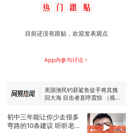
目前还没有跟贴，欢迎发表观点
制裁瓜子饺子，美国怕什
热
么？
费大厨“全国小炒肉大王”称
新
App内参与讨论
号，仅凭视频评出？中国烹饪
协会回应
男子上山采菌偶然发现鸡枞菌
窝，原地守1天等它长大：挖了
140多朵
美国渔民钓获鲨鱼徒手将其拽
回大海 目击者直呼震惊 （视频
来源：参考消息）
笔试第一被第二名传话劝弃考
官方通报
初中三年能让你少走很多
惊艳！字都飘起来了 博主在田
弯路的10条建议 听听老师
间创作“悬浮字” 网友：真·裸眼