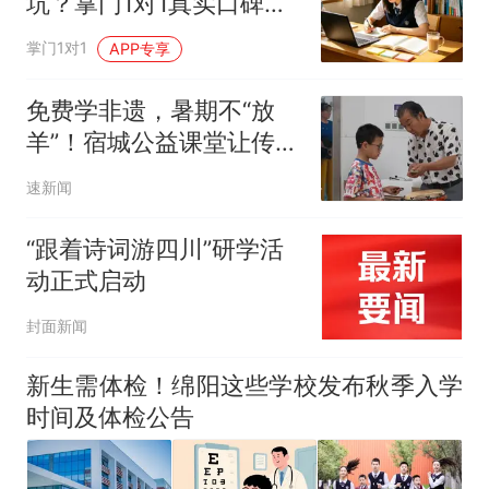
坑？掌门1对1真实口碑如
何？六大隐形套路曝光
掌门1对1
APP专享
免费学非遗，暑期不“放
羊”！宿城公益课堂让传统
文化在少年心中生根
速新闻
“跟着诗词游四川”研学活
动正式启动
封面新闻
新生需体检！绵阳这些学校发布秋季入学
时间及体检公告