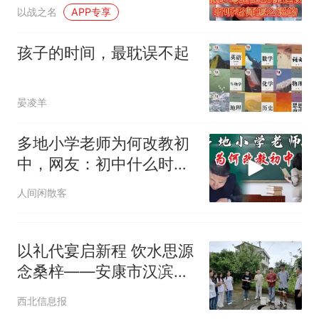
怎么说的
3D！
制裁瓜子饺子，美国怕什
热
以战之名
APP专享
么？
孩子的时间，最耽误不起
晏凌羊
多地小学老师为何改教初
中，网友：初中什么时候
开始减少，为
人间闲散客
以礼代宴启新程 饮水思源
念桑梓——安康市汉滨区
张滩镇举办集体升学礼
西北信息报