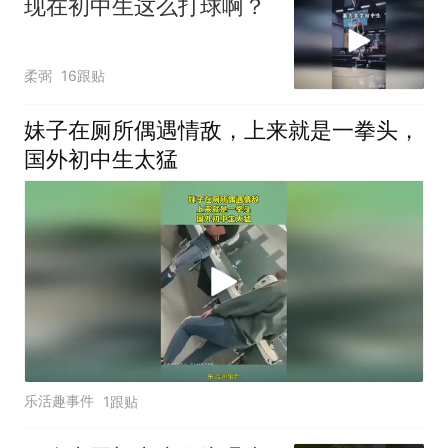
现在初中生这么打球啊？
柔弼
16跟贴
妹子在厕所偶遇情敌，上来就是一拳头，
国外初中生太猛
乐活趣事件
1跟贴