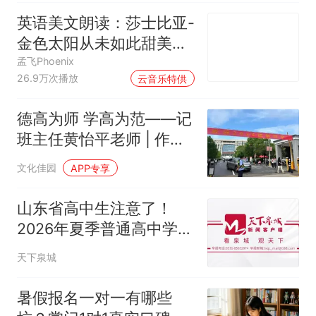
英语美文朗读：莎士比亚-
金色太阳从未如此甜美吻
过
孟飞Phoenix
00:00
26.9万次播放
云音乐特供
德高为师 学高为范——记
班主任黄怡平老师 | 作者
王成武
文化佳园
APP专享
山东省高中生注意了！
2026年夏季普通高中学业
水平合格考试成绩8月10
天下泉城
日可查了！
暑假报名一对一有哪些