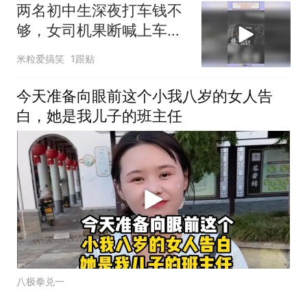
两名初中生深夜打车钱不
够，女司机果断喊上车，
被央视点名转发
米粒爱搞笑
1跟贴
今天准备向眼前这个小我八岁的女人告
白，她是我儿子的班主任
八极拳兑一