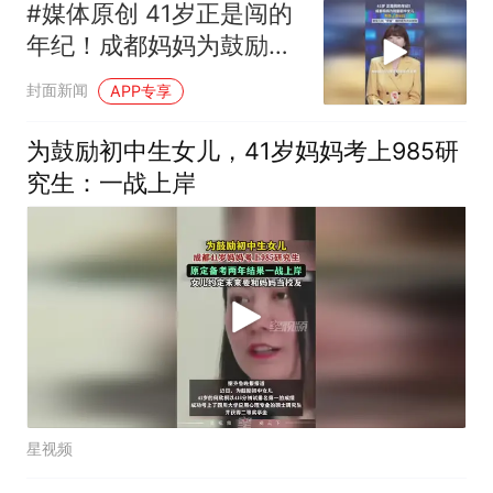
#媒体原创 41岁正是闯的
年纪！成都妈妈为鼓励初
中女儿，考研上岸985，
封面新闻
APP专享
和女儿相约成为川大校友
为鼓励初中生女儿，41岁妈妈考上985研
究生：一战上岸
星视频