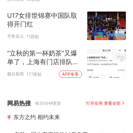
U17女排世锦赛中国队取
得开门红
齐鲁壹点
11跟贴
“立秋的第一杯奶茶”又爆
单了，上海有门店排队超
500杯，店员：今天奶茶
极目新闻
177跟贴
APP专享
店都很忙，要等2个多小
时
网易热搜
每30分钟更新
打开应用 查看全部
东方之约 相约未来