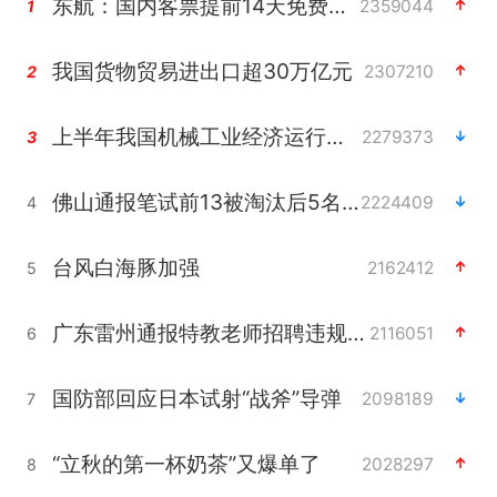
东航：国内客票提前14天免费退改
2359044
1
我国货物贸易进出口超30万亿元
2307210
2
上半年我国机械工业经济运行稳中有进
2279373
3
佛山通报笔试前13被淘汰后5名进体检
2224409
4
台风白海豚加强
2162412
5
广东雷州通报特教老师招聘违规事件
2116051
6
国防部回应日本试射“战斧”导弹
2098189
7
“立秋的第一杯奶茶”又爆单了
2028297
8