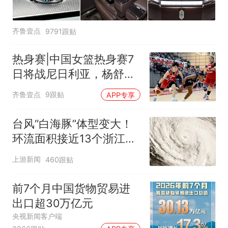
齐鲁壹点
9791跟贴
热身赛|中国女篮热身赛7
日将战尼日利亚，杨舒予
有望出战
齐鲁壹点
9跟贴
APP专享
台风“白海豚”体型变大！
环流面积接近13个浙江那
么大
上游新闻
460跟贴
前7个月中国货物贸易进
出口超30万亿元
央视新闻客户端