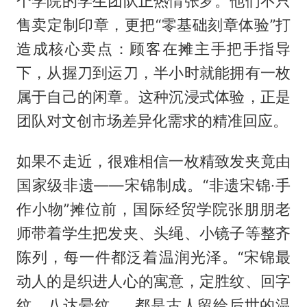
个学院的学生团队正热情张罗。他们不只
售卖定制印章，更把“零基础刻章体验”打
造成核心卖点：顾客在摊主手把手指导
下，从握刀到运刀，半小时就能拥有一枚
属于自己的闲章。这种沉浸式体验，正是
团队对文创市场差异化需求的精准回应。
如果不走近，很难相信一枚精致发夹竟由
国家级非遗——宋锦制成。“非遗宋锦·手
作小物”摊位前，国际经贸学院张朋朋老
师带着学生把发夹、头绳、小镜子等整齐
陈列，每一件都泛着温润光泽。“宋锦最
动人的是织进人心的寓意，定胜纹、回字
纹、八达晕纹……都是古人留给后世的温