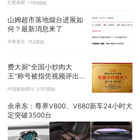
红星新闻
1780跟贴
山姆超市落地烟台进展如
何？最新消息来了
齐鲁壹点
152跟贴
费大厨"全国小炒肉大
王"称号被指凭视频评出
官方回应
中国新闻周刊
2751跟贴
余承东：尊界V800、V680新车24小时大
定突破3500台