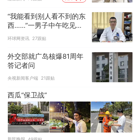
制“艺考捷径化”
“我能看到别人看不到的东
西……”一男子中午吃见手
青没事，晚上再吃却出现
环球网资讯
27跟贴
幻觉被紧急送医！
外交部就广岛核爆81周年
答记者问
央视新闻客户端
21跟贴
西瓜“保卫战”
新民晚报
49跟贴