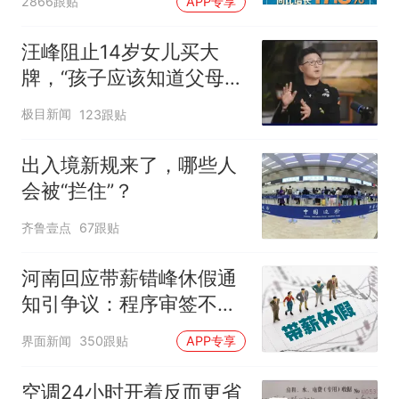
2866跟贴
APP专享
汪峰阻止14岁女儿买大
牌，“孩子应该知道父母的
不易”，称自己买衣服80%
极目新闻
123跟贴
都在淘宝
出入境新规来了，哪些人
会被“拦住”？
齐鲁壹点
67跟贴
河南回应带薪错峰休假通
知引争议：程序审签不规
范，待修改后予以印发
界面新闻
350跟贴
APP专享
空调24小时开着反而更省