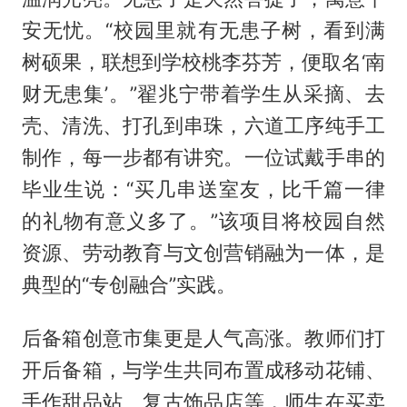
安无忧。“校园里就有无患子树，看到满
树硕果，联想到学校桃李芬芳，便取名‘南
财无患集’。”翟兆宁带着学生从采摘、去
壳、清洗、打孔到串珠，六道工序纯手工
制作，每一步都有讲究。一位试戴手串的
毕业生说：“买几串送室友，比千篇一律
的礼物有意义多了。”该项目将校园自然
资源、劳动教育与文创营销融为一体，是
典型的“专创融合”实践。
后备箱创意市集更是人气高涨。教师们打
开后备箱，与学生共同布置成移动花铺、
手作甜品站、复古饰品店等，师生在买卖