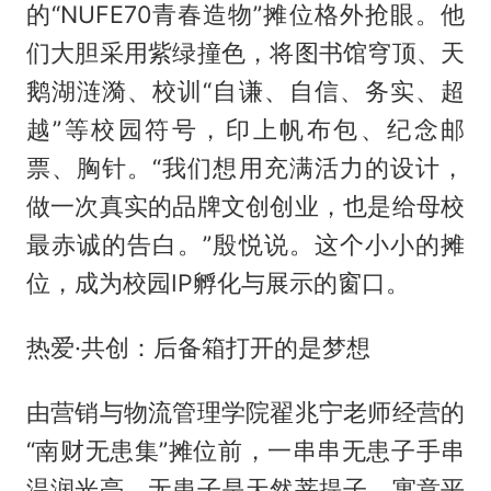
的“NUFE70青春造物”摊位格外抢眼。他
们大胆采用紫绿撞色，将图书馆穹顶、天
鹅湖涟漪、校训“自谦、自信、务实、超
越”等校园符号，印上帆布包、纪念邮
票、胸针。“我们想用充满活力的设计，
做一次真实的品牌文创创业，也是给母校
最赤诚的告白。”殷悦说。这个小小的摊
位，成为校园IP孵化与展示的窗口。
热爱·共创：后备箱打开的是梦想
由营销与物流管理学院翟兆宁老师经营的
“南财无患集”摊位前，一串串无患子手串
温润光亮。无患子是天然菩提子，寓意平