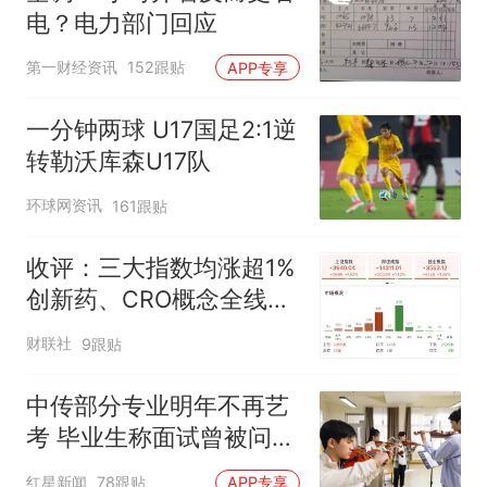
电？电力部门回应
第一财经资讯
152跟贴
APP专享
一分钟两球 U17国足2:1逆
转勒沃库森U17队
环球网资讯
161跟贴
收评：三大指数均涨超1%
创新药、CRO概念全线走
强
财联社
9跟贴
中传部分专业明年不再艺
考 毕业生称面试曾被问
“如何策划晚会” 专家：遏
红星新闻
78跟贴
APP专享