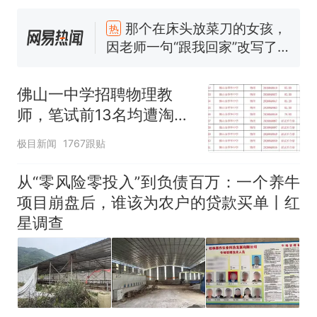
那个在床头放菜刀的女孩，
热
因老师一句“跟我回家”改写了
人生
制裁瓜子饺子，美国怕什
新
么？
佛山一中学招聘物理教
费大厨“全国小炒肉大王”称
师，笔试前13名均遭淘
号，仅凭视频评出？中国烹饪
汰？教育局：已叫停招
协会回应
男子上山采菌偶然发现鸡枞菌
极目新闻
1767跟贴
聘，成立调查组全面核查
窝，原地守1天等它长大：挖了
140多朵
美国渔民钓获鲨鱼徒手将其拽
从“零风险零投入”到负债百万：一个养牛
回大海 目击者直呼震惊 （视频
项目崩盘后，谁该为农户的贷款买单丨红
来源：参考消息）
笔试第一被第二名传话劝弃考
星调查
官方通报
那个在床头放菜刀的女孩，
热
因老师一句“跟我回家”改写了
人生