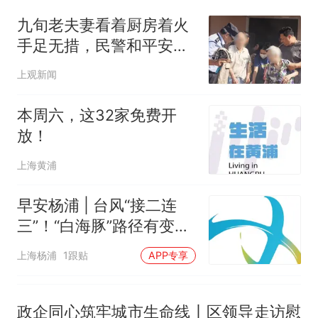
哥士兵搬起大石块投向移民引
九旬老夫妻看着厨房着火
争议，此前一天内数万人从摩
手足无措，民警和平安志
洛哥涌入西班牙
愿者二话不说这样做！
上观新闻
本周六，这32家免费开
放！
上海黄浦
早安杨浦 | 台风“接二连
三”！“白海豚”路径有变
化！这种情况下上海将有
上海杨浦
1跟贴
APP专享
强降雨→
政企同心筑牢城市生命线丨区领导走访慰