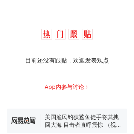
西班牙飞地休达边境，摩洛
热
哥士兵搬起大石块投向移民引
争议，此前一天内数万人从摩
费大厨“全国小炒肉大王”称
新
洛哥涌入西班牙
目前还没有跟贴，欢迎发表观点
号，仅凭视频评出？中国烹饪
协会回应
男子上山采菌偶然发现鸡枞菌
窝，原地守1天等它长大：挖了
140多朵
美国一场追捕行动中，一男子
App内参与讨论
在车辆行驶中爬上车顶跳舞。
（新京报）
“不想干了特提出辞职”，疑似
南京大学数院院长辞职信流
传，院方回应：喻良教授已卸
美国渔民钓获鲨鱼徒手将其拽
任院长一职，不清楚辞职信来
回大海 目击者直呼震惊 （视频
源；曾用手绘图做头像
来源：参考消息）
西班牙飞地休达边境，摩洛
热