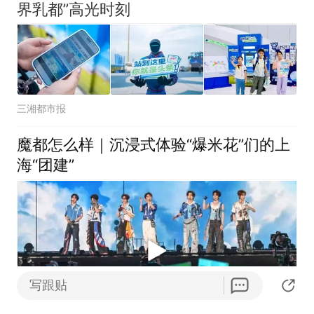
界乳都”高光时刻
三湘都市报
魔都怎么样｜沉浸式体验“爆米花”们的上
海“团建”
写跟贴