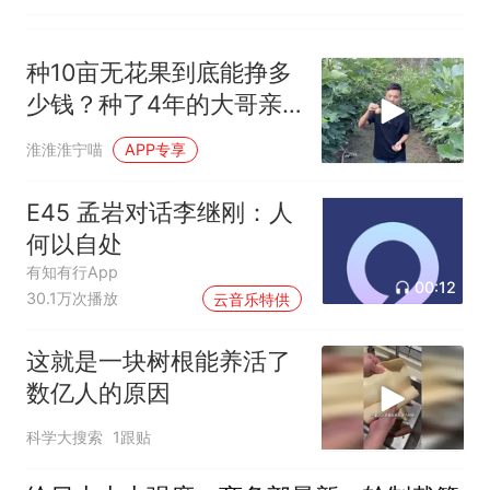
种10亩无花果到底能挣多
少钱？种了4年的大哥亲
口告诉你
淮淮淮宁喵
APP专享
E45 孟岩对话李继刚：人
何以自处
有知有行App
00:12
30.1万次播放
云音乐特供
这就是一块树根能养活了
数亿人的原因
科学大搜索
1跟贴