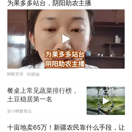
为果多多站台，阴阳助农主播
蜻蜓世音
30跟贴
餐桌上常见蔬菜排行榜，
土豆稳居第一名
农小蜂数智云
十亩地卖65万！新疆农民靠什么手段，让