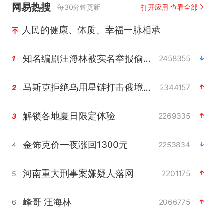
网易热搜
每30分钟更新
打开应用 查看全部
人民的健康、体质、幸福一脉相承
知名编剧汪海林被实名举报偷税漏税
2458355
1
马斯克拒绝乌用星链打击俄境内目标
2344157
2
解锁各地夏日限定体验
2269335
3
金饰克价一夜涨回1300元
2253834
4
河南重大刑事案嫌疑人落网
2201175
5
峰哥 汪海林
2066775
6