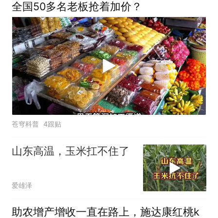
全国50多名老板抢着加价？
苍穹科普
4跟贴
山东高温，玉米扛不住了
爱雄泽
助农增产增收一直在路上，施达康红桃k