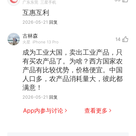
广东东莞
三星手机
互惠互利
2026-05-21
回复
古林森
14
火星
iPhone 13 Pro
成为工业大国，卖出工业产品，只
那个在床头放菜刀的女孩，
热
有买农产品了。为啥？西方国家农
因老师一句“跟我回家”改写了
产品有比较优势，价格便宜。中国
人生
搬家报价570元，搬到楼下
新
人口多，农产品消耗量大，彼此都
交5060元才肯搬上楼！女子傻
满意！
眼了……
佛山一中学招聘物理教师，笔
2026-05-21
回复
试前13名均遭淘汰？教育局：
已叫停招聘，成立调查组全面
笔试第一被第二名传话劝弃考
App内参与讨论
查看更多
核查
官方通报
空调24小时开着反而更省电？
电力部门回应