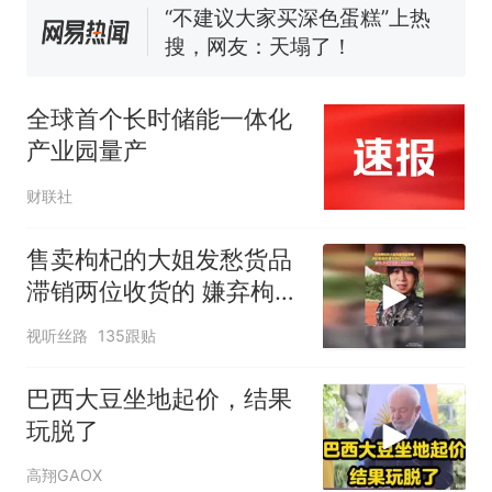
“不建议大家买深色蛋糕”上热
搜，网友：天塌了！
那个在床头放菜刀的女孩，
热
因老师一句“跟我回家”改写了
全球首个长时储能一体化
人生
产业园量产
财联社
售卖枸杞的大姐发愁货品
滞销两位收货的 嫌弃枸杞
品相不好看网友会不会是
视听丝路
135跟贴
想压你的价格
巴西大豆坐地起价，结果
玩脱了
高翔GAOX