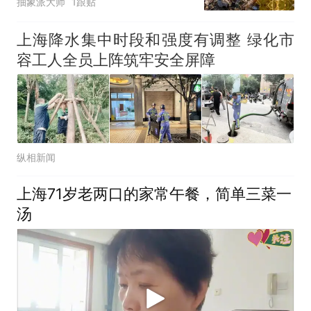
抽象派大师
1跟贴
上海降水集中时段和强度有调整 绿化市
容工人全员上阵筑牢安全屏障
纵相新闻
上海71岁老两口的家常午餐，简单三菜一
汤