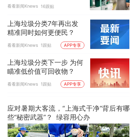
非每架飞机都会发放西梅汁
人生
看看新闻Knews
16跟贴
上海垃圾分类7年再出发
精准同时如何更便民？
看看新闻Knews
1跟贴
APP专享
上海垃圾分类下一步 为何
瞄准低价值可回收物？
看看新闻Knews
1跟贴
APP专享
应对暑期大客流，“上海式干净”背后有哪
些“秘密武器”？ 绿容用心办