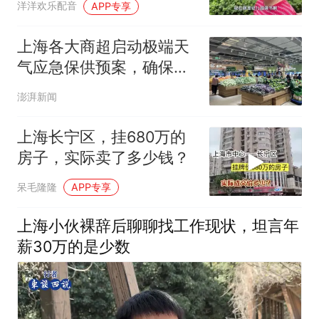
洋洋欢乐配音
APP专享
上海各大商超启动极端天
气应急保供预案，确保物
资充足价格平稳
澎湃新闻
上海长宁区，挂680万的
房子，实际卖了多少钱？
呆毛隆隆
APP专享
上海小伙裸辞后聊聊找工作现状，坦言年
薪30万的是少数