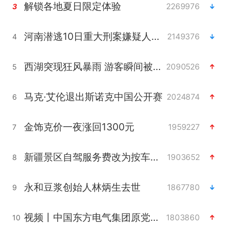
解锁各地夏日限定体验
2269976
3
河南潜逃10日重大刑案嫌疑人落网
2149376
4
西湖突现狂风暴雨 游客瞬间被浇透
2090526
5
马克·艾伦退出斯诺克中国公开赛
2024874
6
金饰克价一夜涨回1300元
1959227
7
新疆景区自驾服务费改为按车收费
1903652
8
永和豆浆创始人林炳生去世
1867780
9
视频丨中国东方电气集团原党组副书记、董事宋致远被查
1803860
10