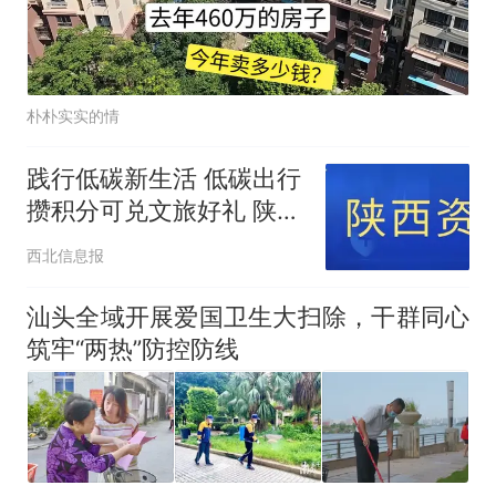
朴朴实实的情
践行低碳新生活 低碳出行
攒积分可兑文旅好礼 陕西
“碳惠三秦”碳普惠平台全
西北信息报
面开放运行
汕头全域开展爱国卫生大扫除，干群同心
筑牢“两热”防控防线