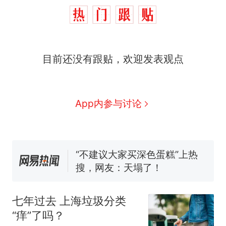
那个在床头放菜刀的女孩，
热
目前还没有跟贴，欢迎发表观点
因老师一句“跟我回家”改写了
人生
搬家报价570元，搬到楼下
新
交5060元才肯搬上楼！女子傻
眼了……
佛山一中学招聘物理教师，笔
App内参与讨论
试前13名均遭淘汰？教育局：
已叫停招聘，成立调查组全面
空调24小时开着反而更省电？
核查
电力部门回应
“不建议大家买深色蛋糕”上热
搜，网友：天塌了！
南航一航班疑向乘客发放西梅
汁，致多名乘客在飞行途中排
七年过去 上海垃圾分类
队上厕所！乘客：机上100多
那个在床头放菜刀的女孩，
热
“痒”了吗？
人只有2个厕所；客服回应：并
因老师一句“跟我回家”改写了