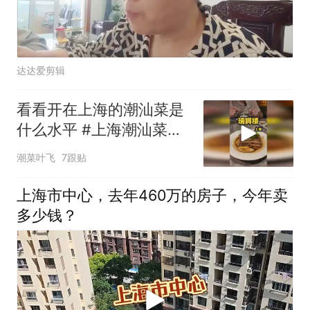
达达爱剪辑
看看开在上海的潮汕菜是
什么水平 #上海潮汕菜排
行榜 #瑞狮楼潮汕会馆 #
潮菜叶飞
7跟贴
上海探店
上海市中心，去年460万的房子，今年卖
多少钱？