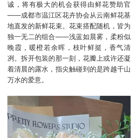
诚，将有极大的机会获得由鲜花赞助官
——成都市温江区花卉协会从云南鲜花基
地直发的新鲜花束。花束搭配随机，皆为
独一无二的组合——浅蓝如晨雾，柔粉似
晚霞，暖橙若余晖，枝叶鲜挺，香气清
冽。拆开包装的那一刻，花瓣上或许还凝
着清晨的露水，指尖触碰到的是跨越千山
万水的爱意。