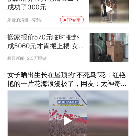
成功了300元
亲爱的清也
3跟贴
APP专享
搬家报价570元临时变卦
成5060元才肯搬上楼 女
子傻眼
极目新闻
2.5万跟贴
女子晒出生长在屋顶的“不死鸟”花，红艳
艳的一片花海浪漫极了，网友：太神奇了
居然能在瓦片上开得这么茂