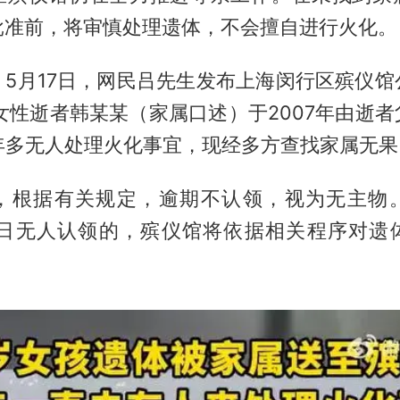
批准前，将审慎处理遗体，不会擅自进行火化。
，5月17日，网民吕先生发布上海闵行区殡仪馆
女性逝者韩某某（家属口述）于2007年由逝
8年多无人处理火化事宜，现经多方查找家属无果
，根据有关规定，逾期不认领，视为无主物
0日无人认领的，殡仪馆将依据相关程序对遗