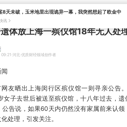
案8天未破，玉米地里出现诡异一幕，我突然想起了欧金中
快讯
子遗体放上海一殡仪馆18年无人处
 09:21
·河北
·优质财经领域创作者
新闻
，有网友晒出上海闵行区殡仪馆一则寻亲公告。其
4岁女子去世后被送至殡仪馆，十八年过去，遗
。公告说，如果60天内仍然没有家属前来认领
火化处理，引发关注。