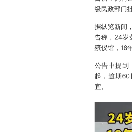
级民政部门
据纵览新闻
告称，24岁
殡仪馆，1
公告中提到
起，逾期6
宜。