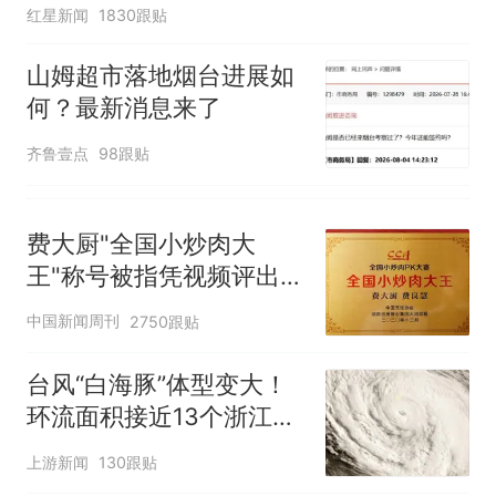
红星新闻
1830跟贴
山姆超市落地烟台进展如
何？最新消息来了
齐鲁壹点
98跟贴
费大厨"全国小炒肉大
王"称号被指凭视频评出
官方回应
中国新闻周刊
2750跟贴
台风“白海豚”体型变大！
环流面积接近13个浙江那
么大
上游新闻
130跟贴