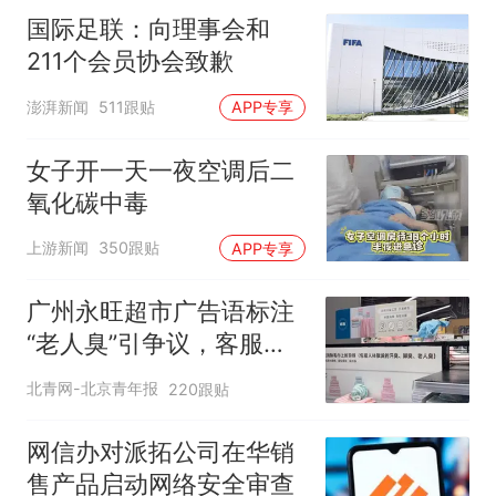
国际足联：向理事会和
211个会员协会致歉
澎湃新闻
511跟贴
APP专享
女子开一天一夜空调后二
氧化碳中毒
上游新闻
350跟贴
APP专享
广州永旺超市广告语标注
“老人臭”引争议，客服回
应
北青网-北京青年报
220跟贴
网信办对派拓公司在华销
售产品启动网络安全审查