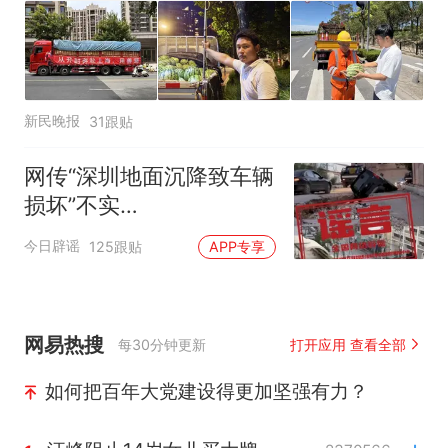
新民晚报
31跟贴
网传“深圳地面沉降致车辆
损坏”不实
（2026·08·06）
今日辟谣
125跟贴
APP专享
网易热搜
每30分钟更新
打开应用 查看全部
如何把百年大党建设得更加坚强有力？