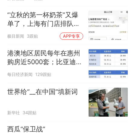
“立秋的第一杯奶茶”又爆
单了，上海有门店排队超
500杯，店员：今天奶茶
极目新闻
3跟贴
APP专享
店都很忙，要等2个多小
时
港澳地区居民每年在惠州
购房近5000套；比亚迪销
量跻身全球车企第六丨大
每日经济新闻
129跟贴
湾区财经早参
世界给“__在中国”填新词
新华社
34跟贴
西瓜“保卫战”