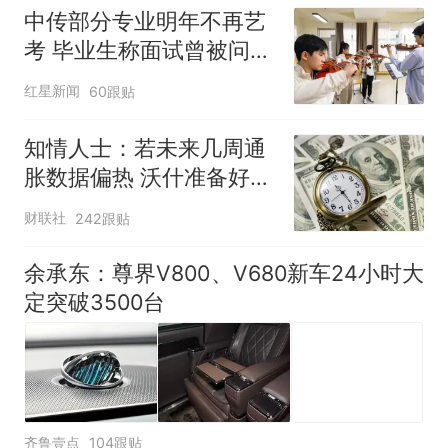
中传部分专业明年不再艺
考 毕业生称面试曾被问
“如何策划晚会” 专家：遏
红星新闻
60跟贴
制“艺考捷径化”
知情人士：若未来几周通
胀数据偏热 沃什准备好加
息
财联社
242跟贴
余承东：尊界V800、V680新车24小时大
定突破3500台
齐鲁壹点
104跟贴