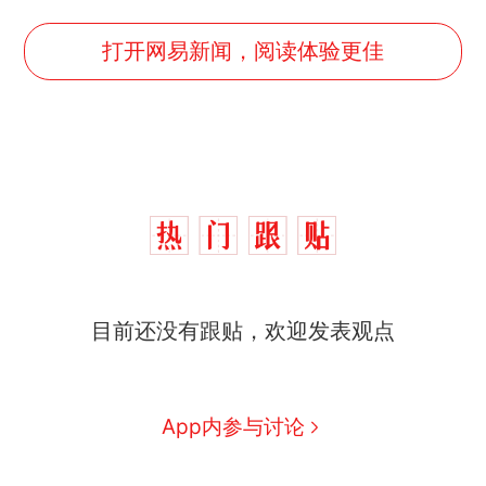
打开网易新闻，阅读体验更佳
目前还没有跟贴，欢迎发表观点
那个在床头放菜刀的女孩，
热
因老师一句“跟我回家”改写了
人生
制裁瓜子饺子，美国怕什
新
App内参与讨论
么？
费大厨“全国小炒肉大王”称