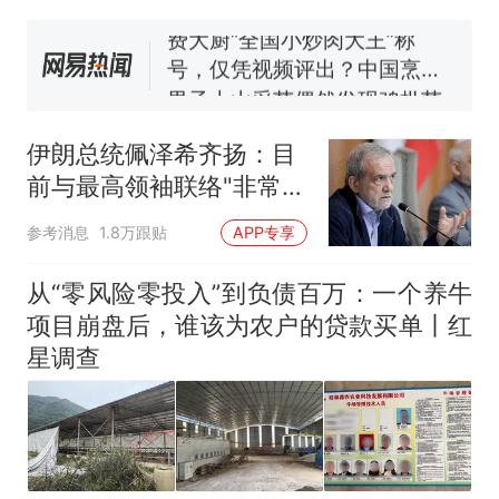
号，仅凭视频评出？中国烹饪
协会回应
男子上山采菌偶然发现鸡枞菌
窝，原地守1天等它长大：挖了
140多朵
美国渔民钓获鲨鱼徒手将其拽
回大海 目击者直呼震惊 （视频
伊朗总统佩泽希齐扬：目
来源：参考消息）
笔试第一被第二名传话劝弃考
前与最高领袖联络"非常困
官方通报
难"
那个在床头放菜刀的女孩，
热
参考消息
1.8万跟贴
APP专享
因老师一句“跟我回家”改写了
人生
从“零风险零投入”到负债百万：一个养牛
项目崩盘后，谁该为农户的贷款买单丨红
星调查