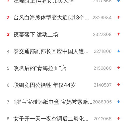
汪峰阻止14岁女儿买大牌
2370566
1
台风白海豚体型变大近似13个浙江面积
2329984
2
夜幕落下 运动上场
2327308
3
泰交通部副部长回应中国人遭歧视手势
2271806
4
改名后的“青海拉面”店
2150860
5
段绚竞因公牺牲 年仅44岁
2140587
6
1岁宝宝碰坏纸巾盒 宝妈被索赔924元
2088905
7
女子开一天一夜空调后二氧化碳中毒
2012068
8