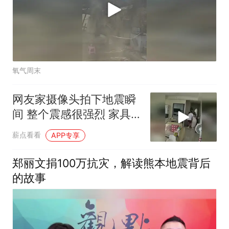
氧气周末
网友家摄像头拍下地震瞬
间 整个震感很强烈 家具
都在跟着震动
薪点看看
APP专享
郑丽文捐100万抗灾，解读熊本地震背后
的故事