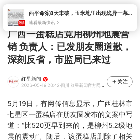
打开
西平命案8天未破，玉米地里出现诡异一幕，我突然想起了欧金中
速看最新快讯
广西一蛋糕店竟用柳州地震营
销 负责人：已发朋友圈道歉，
深刻反省，市监局已来过
红星新闻
关注
2026-05-19 20:42
·四川
·红星新闻官方网易号
5月19日，有网传信息显示，广西桂林市
七星区一蛋糕店在朋友圈发布的文案中写
道：“比520更早到来的，是柳州5.2级地
震的震动”。随后，该蛋糕店删除了相关