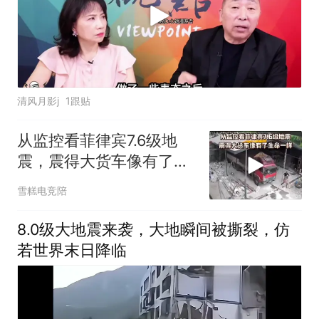
清风月影j
1跟贴
从监控看菲律宾7.6级地
震，震得大货车像有了生
命一样
雪糕电竞陪
8.0级大地震来袭，大地瞬间被撕裂，仿
若世界末日降临