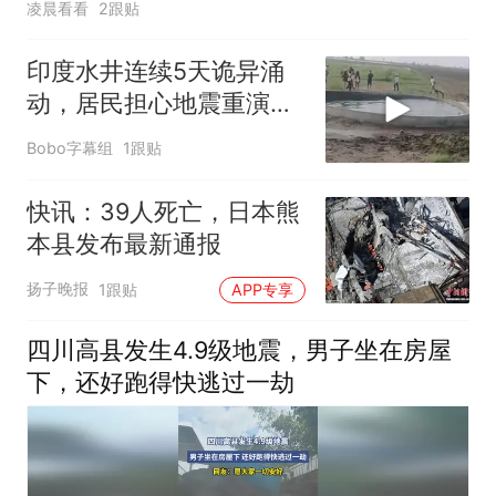
凌晨看看
2跟贴
印度水井连续5天诡异涌
动，居民担心地震重演：
曾有2万人遇难
Bobo字幕组
1跟贴
快讯：39人死亡，日本熊
本县发布最新通报
扬子晚报
1跟贴
APP专享
四川高县发生4.9级地震，男子坐在房屋
下，还好跑得快逃过一劫