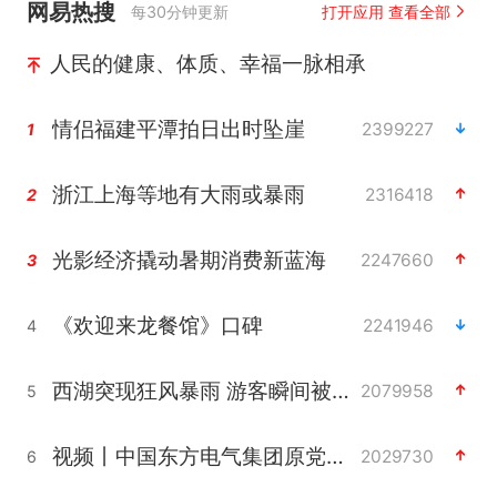
网易热搜
每30分钟更新
打开应用 查看全部
人民的健康、体质、幸福一脉相承
情侣福建平潭拍日出时坠崖
2399227
1
浙江上海等地有大雨或暴雨
2316418
2
光影经济撬动暑期消费新蓝海
2247660
3
《欢迎来龙餐馆》口碑
2241946
4
西湖突现狂风暴雨 游客瞬间被浇透
2079958
5
视频丨中国东方电气集团原党组副书记、董事宋致远被查
2029730
6