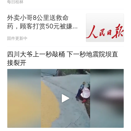
每日桂林
外卖小哥8公里送救命
药，顾客打赏50元被嫌
少，人民锐评：善意不该
固件更新中
被金钱绑架
四川大爷上一秒敲桶 下一秒地震院坝直
接裂开