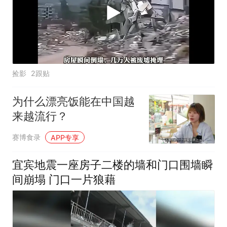
捡影
2跟贴
为什么漂亮饭能在中国越
来越流行？
赛博食录
APP专享
宜宾地震一座房子二楼的墙和门口围墙瞬
间崩塌 门口一片狼藉