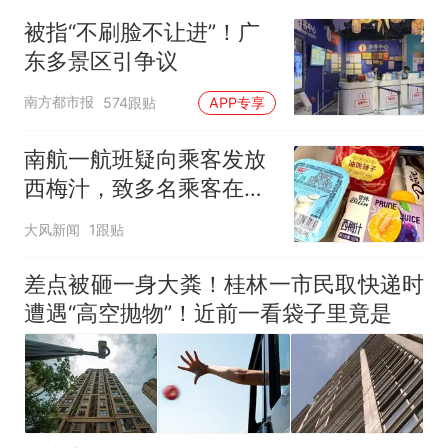
被指“不刷脸不让进”！广
东多景区引争议
南方都市报
574跟贴
APP专享
南航一航班疑向乘客发放
西梅汁，致多名乘客在飞
行途中排队上厕所！乘
大风新闻
1跟贴
客：机上100多人只有2个
厕所；客服回应：并非每
差点被砸一身大粪！桂林一市民取快递时
架飞机都会发放西梅汁
遭遇“高空抛物”！近前一看袋子里竟是