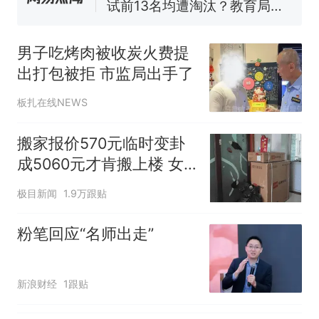
试前13名均遭淘汰？教育局：
已叫停招聘，成立调查组全面
“不建议大家买深色蛋糕”上热
核查
搜，网友：天塌了！
男子吃烤肉被收炭火费提
南航一航班疑向乘客发放西梅
出打包被拒 市监局出手了
汁，致多名乘客在飞行途中排
队上厕所！乘客：机上100多
那个在床头放菜刀的女孩，
热
板扎在线NEWS
人只有2个厕所；客服回应：并
因老师一句“跟我回家”改写了
非每架飞机都会发放西梅汁
人生
搬家报价570元临时变卦
成5060元才肯搬上楼 女
子傻眼
极目新闻
1.9万跟贴
粉笔回应“名师出走”
新浪财经
1跟贴