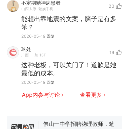
不定期精神病患者
20
山西太原
魅族手机
能想出靠地震的文案，脑子是有多
笨？
2026-05-19
回复
玖处
19
广西
一加 13T
这种老板，可以关门了！道歉是她
最低的成本。
那个在床头放菜刀的女孩，
热
2026-05-19
回复
因老师一句“跟我回家”改写了
人生
搬家报价570元，搬到楼下
新
App内参与讨论
查看更多
交5060元才肯搬上楼！女子傻
眼了……
空调24小时开着反而更省电？
电力部门回应
佛山一中学招聘物理教师，笔