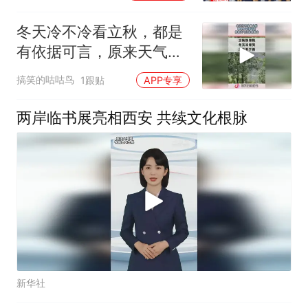
冬天冷不冷看立秋，都是
有依据可言，原来天气还
能判断出！
搞笑的咕咕鸟
1跟贴
APP专享
两岸临书展亮相西安 共续文化根脉
新华社