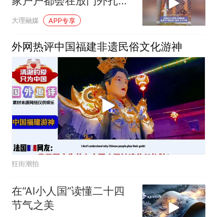
家户户都会在放门外扎一
个小火把，升斗、彩旗、
大理融媒
APP专享
花红都是美好的祈愿
外网热评中国福建非遗民俗文化游神
狂街潮拍
在“AI小人国”读懂二十四
节气之美