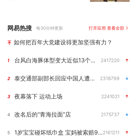
网易热搜
每30分钟更新
打开应用 查看全部
如何把百年大党建设得更加坚强有力？
台风白海豚体型变大近似13个浙江面积
2417220
1
泰交通部副部长回应中国人遭歧视手势
2318799
2
夜幕落下 运动上场
2241021
3
改名后的“青海拉面”店
2175737
4
1岁宝宝碰坏纸巾盒 宝妈被索赔924元
2161211
5