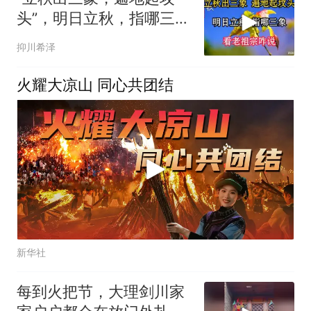
头”，明日立秋，指哪三
象？看老祖宗咋说
抑川希泽
火耀大凉山 同心共团结
新华社
每到火把节，大理剑川家