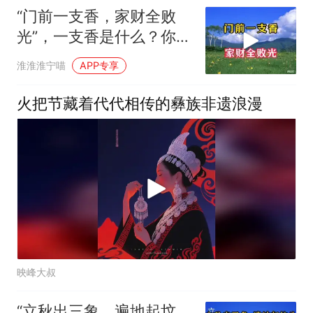
“门前一支香，家财全败
光”，一支香是什么？你家
门口有吗？
淮淮淮宁喵
APP专享
火把节藏着代代相传的彝族非遗浪漫
映峰大叔
“立秋出三象，遍地起坟