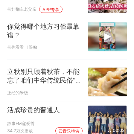
老传统别丢
带娃翻车老父亲
APP专享
你觉得哪个地方习俗最靠
谱？
带你看看
1跟贴
立秋别只顾着秋茶，不能
忘了咱们中华传统民俗“抢
秋膘”
正经的米饭
活成珍贵的普通人
故事FM寇爱哲
00:02
34.7万次播放
云音乐特供