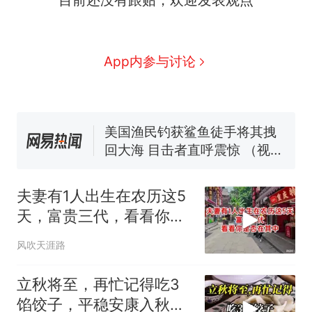
因老师一句“跟我回家”改写了
人生
制裁瓜子饺子，美国怕什
新
么？
费大厨“全国小炒肉大王”称
App内参与讨论
号，仅凭视频评出？中国烹饪
协会回应
男子上山采菌偶然发现鸡枞菌
窝，原地守1天等它长大：挖了
140多朵
美国渔民钓获鲨鱼徒手将其拽
回大海 目击者直呼震惊 （视频
来源：参考消息）
笔试第一被第二名传话劝弃考
官方通报
夫妻有1人出生在农历这5
那个在床头放菜刀的女孩，
热
天，富贵三代，看看你是
因老师一句“跟我回家”改写了
否在其中
人生
风吹天涯路
立秋将至，再忙记得吃3
馅饺子，平稳安康入秋，