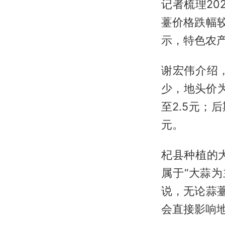
记者梳理20
薹价格跌幅较
示，特色农
谢宏伟介绍
少，地头价为
至2.5元；
元。
杞县种植的
属于“大蒜
说，无论蒜
会直接影响