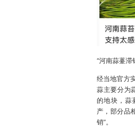
“河南蒜薹滞
经当地官方
蒜主要分为
的地块，蒜
产，部分品
销”。