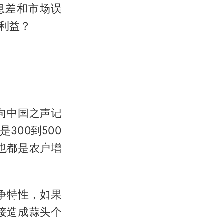
息差和市场误
利益？
向中国之声记
300到500
也都是农户增
争特性，如果
接造成蒜头个