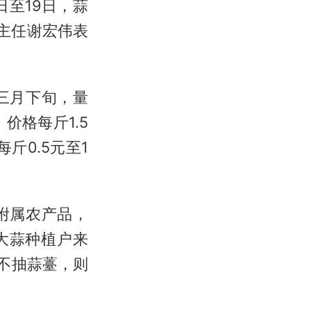
日至19日，蒜
心主任谢宏伟表
三月下旬，量
价格每斤1.5
斤0.5元至1
附属农产品，
大蒜种植户来
不抽蒜薹，则