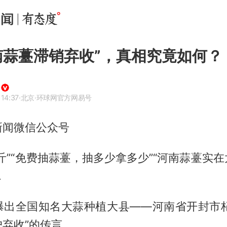
南蒜薹滞销弃收”，真相究竟如何？
14:37
·北京
·环球网官方网易号
新闻微信公众号
斤”“免费抽蒜薹，抽多少拿多少”“河南蒜薹实
…
曝出全国知名大蒜种植大县——河南省开封市杞（
弃收”的传言。