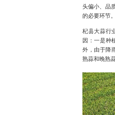
头偏小、品
的必要环节
杞县大蒜行
因：一是种
外，由于降
熟蒜和晚熟蒜