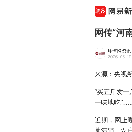
网传“河
环球网资讯
2026-05-19 
来源：央视
“买五斤发十
一味地吃”…
近期，网上
薹滞销、农户