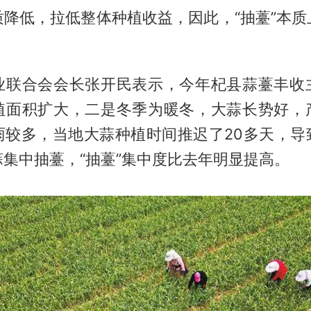
质降低，拉低整体种植收益，因此，“抽薹”本质
。
业联合会会长张开民表示，今年杞县蒜薹丰收
植面积扩大，二是冬季为暖冬，大蒜长势好，
雨较多，当地大蒜种植时间推迟了20多天，导
集中抽薹，“抽薹”集中度比去年明显提高。