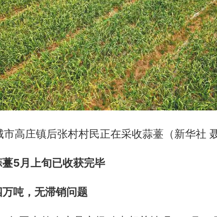
城市高庄镇后张村村民正在采收蒜薹（新华社 聂
蒜薹5月上旬已收获完毕
四万吨，无滞销问题