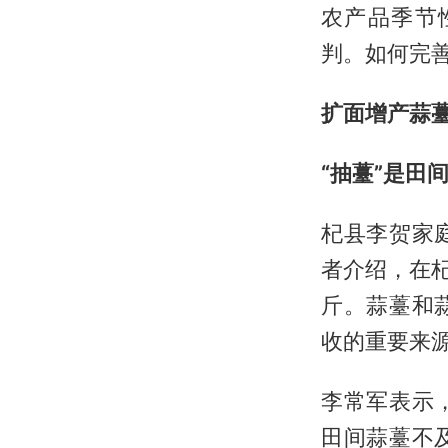
农产品季节
判。如何完
扩面增产蒜
“抽薹”是田
杞县李贺家
者介绍，在杞
斤。蒜薹和
收的重要来
李常军表示
田间蒜薹不