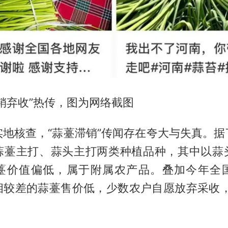
销弃收”热传，图为网络截图
实地核查，“蒜薹滞销”传闻存在夸大与失真。据
蒜薹主打、蒜头主打两类种植品种，其中以蒜
薹价值偏低，属于附属农产品。叠加今年全
相较差的蒜薹售价低，少数农户自愿放弃采收，