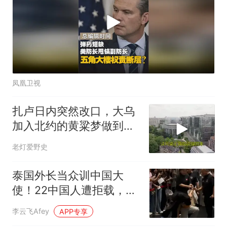
凤凰卫视
扎卢日内突然改口，大乌
加入北约的黄粱梦做到头
了？
老灯爱野史
泰国外长当众训中国大
使！22中国人遭拒载，护
自己公民有错吗？
李云飞Afey
APP专享