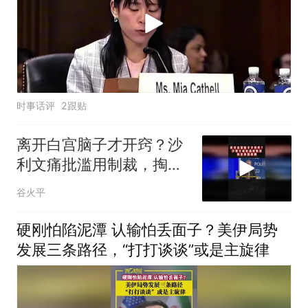
时事话评
2跟贴
离开白宫脑子才开窍？沙
利文痛批滥用制裁，掏空
美国底牌02
谷火平
硬刚怕陷泥潭 认输怕丢面子？美伊局势
发展三条路径，“打打谈谈”或是主旋律