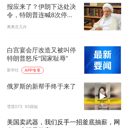
报应来了？伊朗下达处决
令，特朗普连喊8次停
手，海外资产遭清算
离离言几许
白宫宴会厅改造又被叫停
特朗普怒斥“国家耻辱”
新华社
APP专享
俄罗斯的新帮手终于来了
雪莲073
65跟贴
美国卖武器，我们反手一招釜底抽薪，网