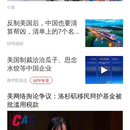
小嵩
反制美国后，中国也要清
算帮凶，清单上的7个名
字，一个都跑不掉
经纬戎韬
美国制裁洽洽瓜子、思念
水饺等中国企业
商学院杂志
APP专享
美网络舆论争议：洛杉矶移民辩护基金被
批滥用税款