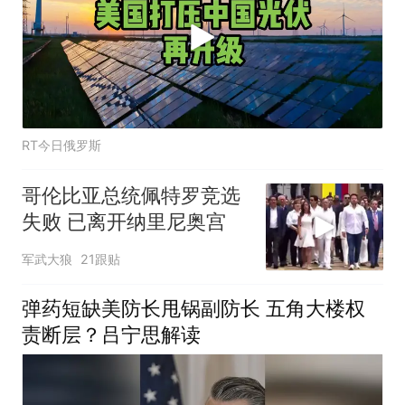
RT今日俄罗斯
哥伦比亚总统佩特罗竞选
失败 已离开纳里尼奥宫
军武大狼
21跟贴
弹药短缺美防长甩锅副防长 五角大楼权
责断层？吕宁思解读