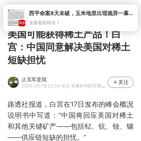
打开
西平命案8天未破，玉米地里出现诡异一幕，我突然想起了欧金中
速看最新快讯
美国可能获得稀土产品！白
宫：中国同意解决美国对稀土
短缺担忧
止戈军是我
关注
2026-05-18 22:54
·北京
·军事科学院军事学博士、高校教师
路透社报道，白宫在17日发布的峰会概况
说明书中写道：“中国将回应美国对稀土
和其他关键矿产——包括钇、钪、钕、铟
——供应链短缺的担忧。”