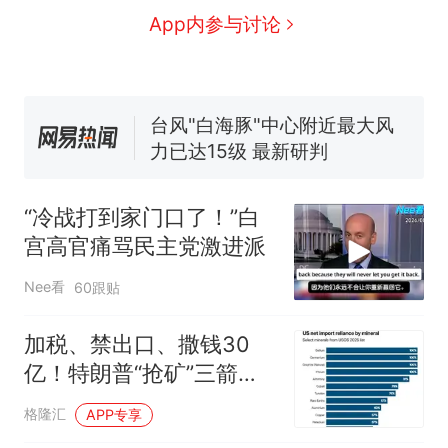
人生
搬家报价570元，搬到楼下
新
App内参与讨论
交5060元才肯搬上楼！女子傻
眼了……
费大厨“全国小炒肉大王”称
号，仅凭视频评出？中国烹饪
协会回应
台风"白海豚"中心附近最大风
力已达15级 最新研判
佛山一中学招聘物理教师，笔
试前13名均遭淘汰？教育局：
“冷战打到家门口了！”白
已叫停招聘，成立调查组全面
笔试第一被第二名传话劝弃考
宫高官痛骂民主党激进派
核查
官方通报
那个在床头放菜刀的女孩，
热
Nee看
60跟贴
因老师一句“跟我回家”改写了
人生
加税、禁出口、撒钱30
亿！特朗普“抢矿”三箭齐
发
格隆汇
APP专享