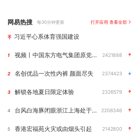
网易热搜
每30分钟更新
打开应用 查看全部
习近平心系体育强国建设
视频丨中国东方电气集团原党组副书记、董事宋致远被查
2421888
1
名创优品一次性内裤 颜面尽失
2374423
2
解锁各地夏日限定体验
2326579
3
台风白海豚闭眼浙江上海处于危险半圆
2208346
4
香港宏福苑火灾或由烟头引起
2142800
5