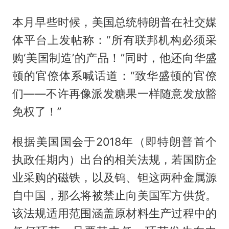
本月早些时候，美国总统特朗普在社交媒
体平台上发帖称：“所有联邦机构必须采
购‘美国制造’的产品！”同时，他还向华盛
顿的官僚体系喊话道：“致华盛顿的官僚
们——不许再像派发糖果一样随意发放豁
免权了！”
根据美国国会于2018年（即特朗普首个
执政任期内）出台的相关法规，若国防企
业采购的磁铁，以及钨、钽这两种金属源
自中国，那么将被禁止向美国军方供货。
该法规适用范围涵盖原材料生产过程中的