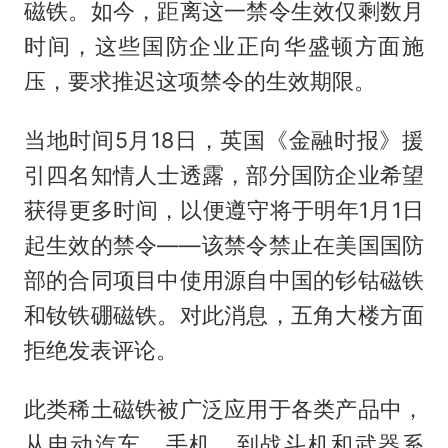
磁铁。如今，距离这一禁令生效仅剩数月
时间，这些国防企业正向华盛顿方面施
压，要求推迟这项禁令的生效期限。
当地时间5月18日，英国《金融时报》援
引四名知情人士透露，部分国防企业希望
获得更多时间，以便遵守将于明年1月1日
起生效的禁令——该禁令禁止在美国国防
部的合同项目中使用源自中国的钐钴磁铁
和钕铁硼磁铁。对此消息，五角大楼方面
拒绝发表评论。
此类稀土磁铁被广泛应用于各类产品中，
从电动汽车、手机，到战斗机和武器系