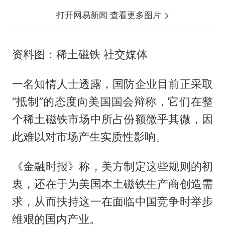
打开网易新闻 查看更多图片
资料图：稀土磁铁 社交媒体
一名知情人士透露，国防企业目前正采取
“抵制”的态度向美国国会辩称，它们在整
个稀土磁铁市场中所占份额微乎其微，因
此难以对市场产生实质性影响。
《金融时报》称，美方制定这些规则的初
衷，还在于为美国本土磁铁生产商创造需
求，从而扶持这一在面临中国竞争时举步
维艰的国内产业。