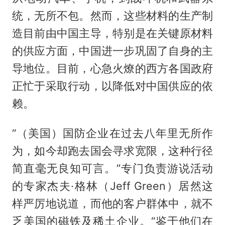
统，无所不包。然而，这些材料的生产制
造目前由中国主导，特别是在关键原材料
的供应方面，中国进一步巩固了自身的主
导地位。目前，心急火燎的西方各国政府
正忙于采取行动，以降低对中国供应的依
赖。
“（美国）国防企业在过去八年里无所作
为，如今却跑去国会寻求宽限，这种行径
简直毫无良知可言。”专门负责游说活动
的专家杰夫·格林（Jeff Green）居然这
样严厉地说道，而他的客户群体中，就不
乏美国的磁铁及稀土企业。“鉴于他们在