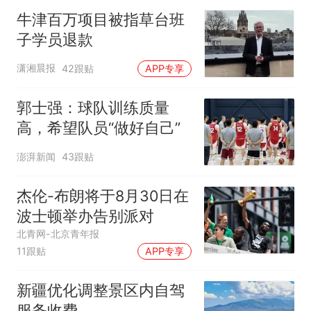
牛津百万项目被指草台班
子学员退款
潇湘晨报
42跟贴
APP专享
郭士强：球队训练质量
高，希望队员“做好自己”
澎湃新闻
43跟贴
杰伦-布朗将于8月30日在
波士顿举办告别派对
北青网-北京青年报
11跟贴
APP专享
新疆优化调整景区内自驾
服务收费