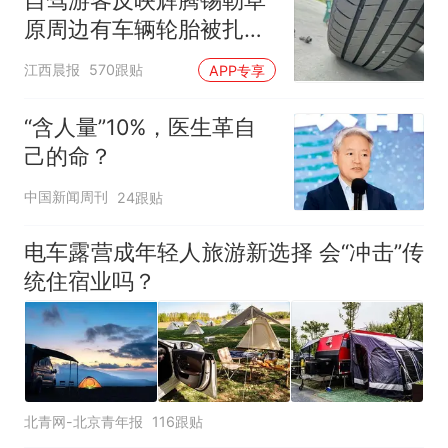
原周边有车辆轮胎被扎，
修理店铺换胎价格高达千
江西晨报
570跟贴
APP专享
元，官方发布情况通报
“含人量”10%，医生革自
己的命？
中国新闻周刊
24跟贴
电车露营成年轻人旅游新选择 会“冲击”传
统住宿业吗？
北青网-北京青年报
116跟贴