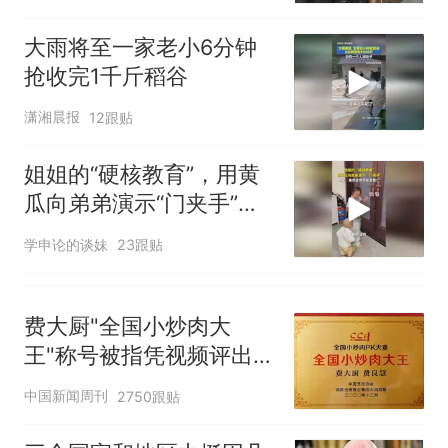
大雨将至一家老小6分钟
抢收完1千斤稻谷
潇湘晨报
12跟贴
姐姐的“硬核教育”，用黄
瓜向弟弟演示“门夹手”，
网友：果然言传不如身
学申论的谈妹
23跟贴
教！
费大厨"全国小炒肉大
王"称号被指凭视频评出
官方回应
中国新闻周刊
2750跟贴