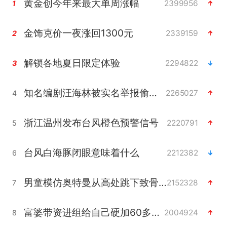
黄金创今年来最大单周涨幅
2399956
1
金饰克价一夜涨回1300元
2339159
2
解锁各地夏日限定体验
2294822
3
知名编剧汪海林被实名举报偷税漏税
2265027
4
浙江温州发布台风橙色预警信号
2220791
5
台风白海豚闭眼意味着什么
2212382
6
男童模仿奥特曼从高处跳下致骨折
2152328
7
富婆带资进组给自己硬加60多场吻戏
2004924
8