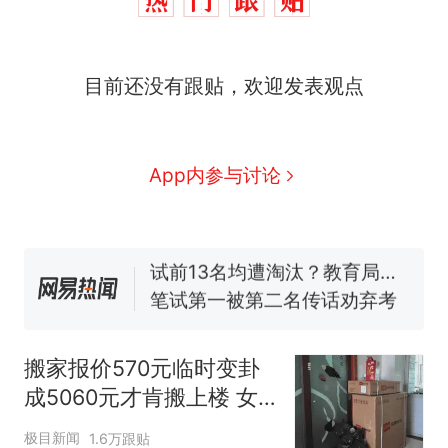
那个在床头放菜刀的女孩，
热
目前还没有跟贴，欢迎发表观点
因老师一句“跟我回家”改写了
人生
搬家报价570元，搬到楼下
新
交5060元才肯搬上楼！女子傻
眼了……
费大厨“全国小炒肉大王”称
App内参与讨论
号，仅凭视频评出？中国烹饪
协会回应
佛山一中学招聘物理教师，笔
试前13名均遭淘汰？教育局：
已叫停招聘，成立调查组全面
笔试第一被第二名传话劝弃考
核查
官方通报
空调24小时开着反而更省电？
电力部门回应
搬家报价570元临时变卦
那个在床头放菜刀的女孩，
热
成5060元才肯搬上楼 女
因老师一句“跟我回家”改写了
子傻眼
人生
极目新闻
1.6万跟贴