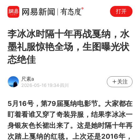
打开
李冰冰时隔十年再战戛纳，水
墨礼服惊艳全场，生图曝光状
态绝佳
尺素a
关注
2026-05-16 19:34
·四川
5月16号，第79届戛纳电影节。大家都在
盯着看谁又穿了奇装异服，结果李冰冰一
身银灰色长裙出来了。这是她时隔十年再
次踏上戛纳的红毯。上次还是2016年，