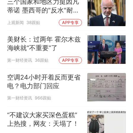
三个国家和地区力挺因凡
蒂诺 墨西哥的"反水"耐人
寻味
上观新闻
38跟贴
APP专享
美财长：过两年 霍尔木兹
海峡就“不重要”了
第一财经资讯
36跟贴
APP专享
空调24小时开着反而更省
电？电力部门回应
第一财经资讯
966跟贴
“不建议大家买深色蛋糕”
上热搜，网友：天塌了！