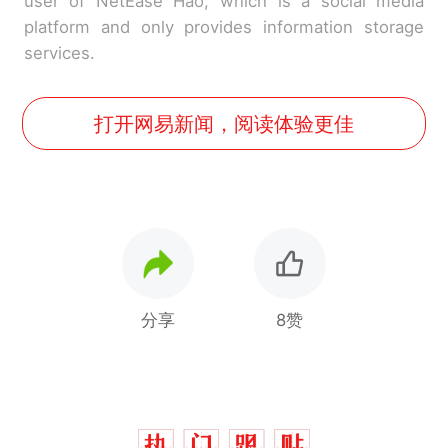
user of NetEase Hao, which is a social media
platform and only provides information storage
services.
打开网易新闻，阅读体验更佳
分享
8赞