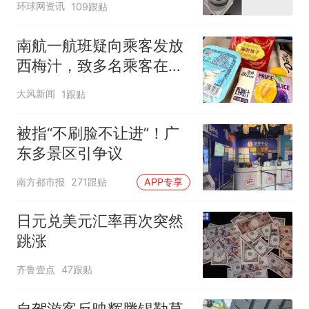
环球网资讯
109跟贴
南航一航班疑向乘客发放
西梅汁，致多名乘客在飞
行途中排队上厕所！乘
大风新闻
1跟贴
客：机上100多人只有2个
厕所；客服回应：并非每
被指“不刷脸不让进”！广
架飞机都会发放西梅汁
东多景区引争议
南方都市报
271跟贴
APP专享
日元兑美元汇率再次突然
跳涨
齐鲁壹点
47跟贴
自驾游客反映辉腾锡勒草