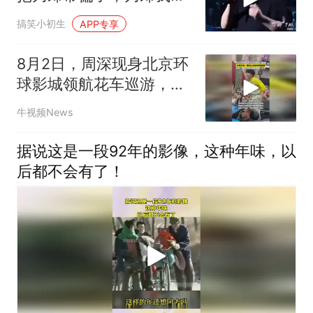
定看到就是你
搞笑小初生
APP专享
8月2日，周深现身北京环
球影城领航花车巡游，全
程宛如一颗活力四射的“跳
牛视频News
跳糖”
据说这是一段92年的影像，这种年味，以
后都不会有了！