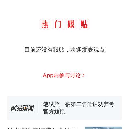
制裁瓜子饺子，美国怕什
热
么？
那个在床头放菜刀的女孩，
新
目前还没有跟贴，欢迎发表观点
因老师一句“跟我回家”改写了
人生
费大厨“全国小炒肉大王”称
号，仅凭视频评出？中国烹饪
协会回应
男子上山采菌偶然发现鸡枞菌
App内参与讨论
窝，原地守1天等它长大：挖了
140多朵
美国渔民钓获鲨鱼徒手将其拽
回大海 目击者直呼震惊 （视频
来源：参考消息）
笔试第一被第二名传话劝弃考
官方通报
制裁瓜子饺子，美国怕什
热
么？