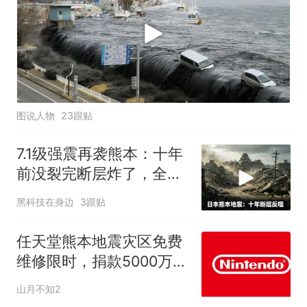
图说人物
23跟贴
7.1级强震再袭熊本：十年
前没裂完断层炸了，全球
半导体供应链悬了
黑科技在身边
3跟贴
任天堂熊本地震灾区免费
维修限时，捐款5000万日
元
山月不知2