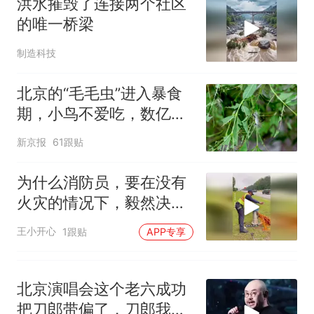
洪水摧毁了连接两个社区
的唯一桥梁
制造科技
北京的“毛毛虫”进入暴食
期，小鸟不爱吃，数亿头
小蜂迎战
新京报
61跟贴
为什么消防员，要在没有
火灾的情况下，毅然决然
地打开消防栓
王小开心
1跟贴
APP专享
北京演唱会这个老六成功
把刀郎带偏了，刀郎我确