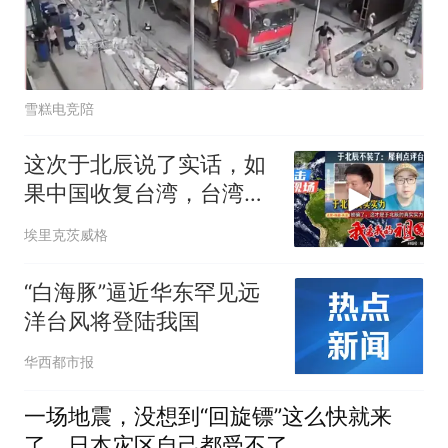
雪糕电竞陪
这次于北辰说了实话，如
果中国收复台湾，台湾能
顶多久
埃里克茨威格
“白海豚”逼近华东罕见远
洋台风将登陆我国
华西都市报
一场地震，没想到“回旋镖”这么快就来
了，日本灾区自己都受不了