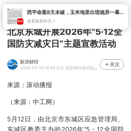
打开
北京东城开展2026年“5·12全
国防灾减灾日”主题宣教活动
新浪财经
关注
2026-05-16 12:58
·北京
·优质财经领域创作者
来源：滚动播报
（来源：中工网）
5月12日，由北京市东城区应急管理局、
东城区教委主办的2026年“5・12全国防