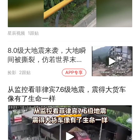
星辰视频
1跟贴
8.0级大地震来袭，大地瞬
间被撕裂，仿若世界末日
降临
捡影
2跟贴
APP专享
从监控看菲律宾7.6级地震，震得大货车
像有了生命一样