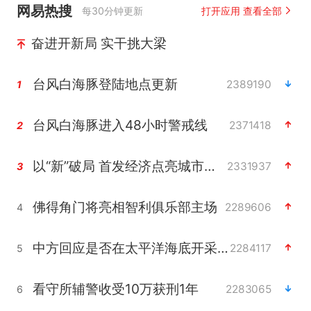
网易热搜
每30分钟更新
打开应用 查看全部
奋进开新局 实干挑大梁
台风白海豚登陆地点更新
2389190
1
台风白海豚进入48小时警戒线
2371418
2
以“新”破局 首发经济点亮城市消费活力
2331937
3
佛得角门将亮相智利俱乐部主场
2289606
4
中方回应是否在太平洋海底开采稀土
2284117
5
看守所辅警收受10万获刑1年
2283065
6