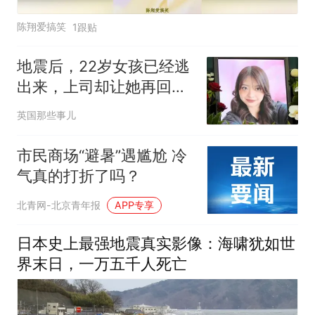
陈翔爱搞笑
1跟贴
地震后，22岁女孩已经逃
出来，上司却让她再回震
区店里把钱收好?结果，
英国那些事儿
人没了
市民商场“避暑”遇尴尬 冷
气真的打折了吗？
北青网-北京青年报
APP专享
日本史上最强地震真实影像：海啸犹如世
界末日，一万五千人死亡