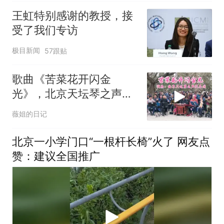
王虹特别感谢的教授，接
受了我们专访
极目新闻
57跟贴
歌曲《苦菜花开闪金
光》，北京天坛琴之声民
乐团演奏，打动人心
薇姐的日记
北京一小学门口“一根杆长椅”火了 网友点
赞：建议全国推广