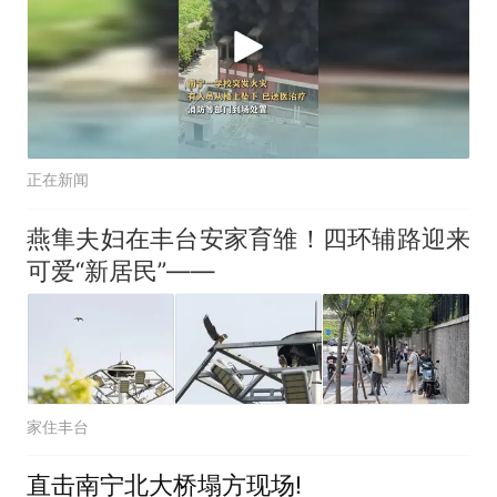
正在新闻
燕隼夫妇在丰台安家育雏！四环辅路迎来
可爱“新居民”——
家住丰台
直击南宁北大桥塌方现场!