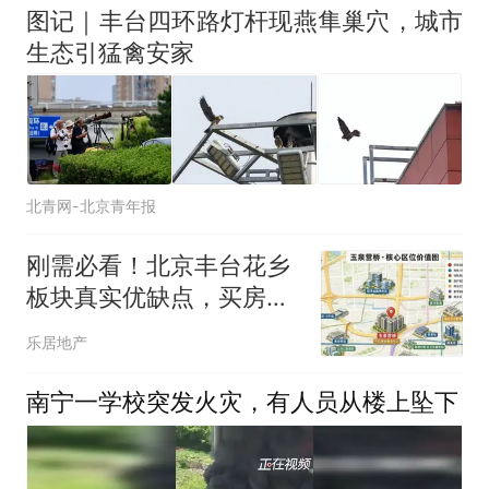
图记｜丰台四环路灯杆现燕隼巢穴，城市
生态引猛禽安家
北青网-北京青年报
刚需必看！北京丰台花乡
板块真实优缺点，买房不
踩坑
乐居地产
南宁一学校突发火灾，有人员从楼上坠下