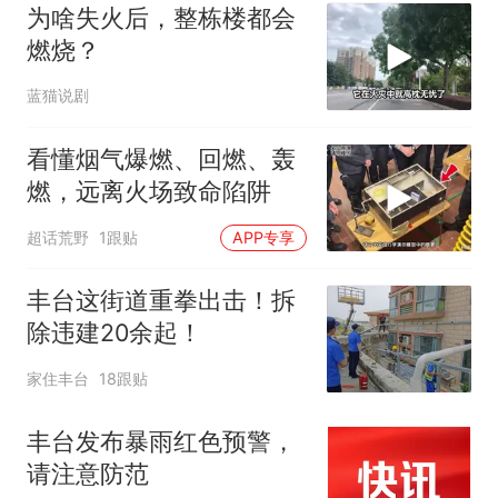
为啥失火后，整栋楼都会
燃烧？
蓝猫说剧
看懂烟气爆燃、回燃、轰
燃，远离火场致命陷阱
超话荒野
1跟贴
APP专享
丰台这街道重拳出击！拆
除违建20余起！
家住丰台
18跟贴
丰台发布暴雨红色预警，
请注意防范