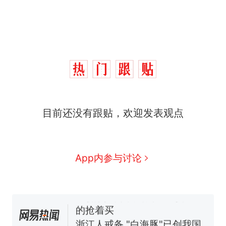
目前还没有跟贴，欢迎发表观点
十多万人报名的考试，成绩
热
全部作废，公平么？
全球唯一没有法定首都的国
新
App内参与讨论
家，刚改国名，总统就邀请中
国大使骑行绕了几乎整个国境
5万的小车卖不动，40万以上
线一圈，还曾两次到中国寻根
的抢着买
浙江人戒备 "白海豚"已创我国
纪录 带来严重影响