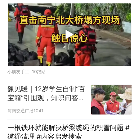
小朋友手工
10跟贴
豫见暖｜12岁学生自制“百
宝箱”引围观，知识问答趣
味宣传消防安全，成为社
河南交通广播1041
区消防达人
一根铁环就能解决桥梁缆绳的积雪问题 #
缆绳清理 #内容启发搜索