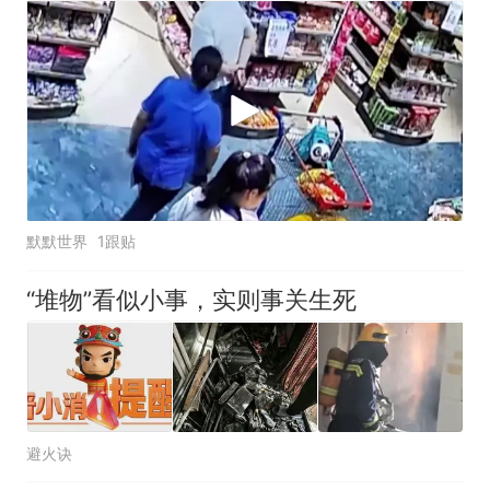
默默世界
1跟贴
“堆物”看似小事，实则事关生死
避火诀