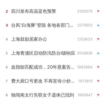
四川发布高温蓝色预警
2350579
2
台风“白海豚”登陆 各地各部门全力应对
2270952
3
上海鼓励居家办公
2153633
4
上海青浦区启动防汛防台Ⅰ级响应
2052828
5
血指纹匹配成功，20年悬案告破！凶手被执行死刑
1993494
6
费大厨口号更改 不再宣传小炒肉大王
1972915
7
独闯南太行失联女子遗体已找到
1865947
8