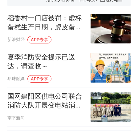
视频丨只要一枚命中就能让航
母瘫痪 轰-6J实力有多强？
稻香村一门店被罚：虚标
泰州父亲的手写家书遗失30
蛋糕生产日期，虎皮蛋糕
年，网友淘到后寄给女儿：花
两个保质期相差75天
鸟市场搬了，但爱还在
十多万人报名的考试，成绩
热
新浪财经
APP专享
全部作废，公平么？
夏季消防安全提示已送
达，请查收～
邛崃融媒
APP专享
国网建阳区供电公司联合
消防大队开展变电站消防
演练 筑牢安全防线
南平新闻