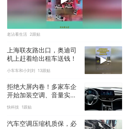
老沾看生活
2跟贴
上海联友路出口，奥迪司
机上赶着给出租车送钱！
小车车和小刘刘
13跟贴
拒绝大屏内卷！多家车企
开始加装空调、音量实体
按键
快科技
1跟贴
汽车空调压缩机质保，必