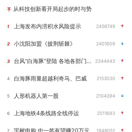
从科技创新看开局起步的时与势
上海发布内涝积水风险提示
2456749
1
小沈阳加盟《披荆斩棘》
2401809
2
台风“白海豚”登陆 各地各部门全力应对
2344443
3
白海豚雨量超越利奇马、巴威
2152030
4
人形机器人第一股
2104394
5
上海地铁4条线路全线停运
2011683
6
宇树申购 中一签有望赚20万元
1948052
7