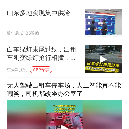
山东多地实现集中供冷
鲁中晨报
36跟贴
白车绿灯末尾过线，出租
车刚变绿灯抢行相撞，都
是绿灯该谁担责？
空天科技说
APP专享
无人驾驶出租车停车场，人工智能真不能
嘲笑，司机都改坐办公室了