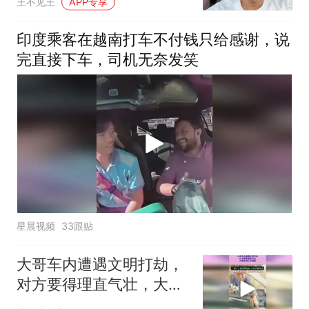
王不见王
APP专享
印度乘客在越南打车不付钱只给感谢，说
完直接下车，司机无奈发笑
星晨视频
33跟贴
大哥车内遭遇文明打劫，
对方要得理直气壮，大哥
给得心甘情愿