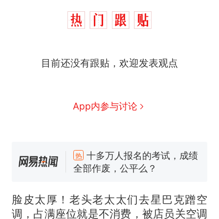
目前还没有跟贴，欢迎发表观点
App内参与讨论
十多万人报名的考试，成绩
热
全部作废，公平么？
全球唯一没有法定首都的国
新
家，刚改国名，总统就邀请中
国大使骑行绕了几乎整个国境
5万的小车卖不动，40万以上
线一圈，还曾两次到中国寻根
的抢着买
脸皮太厚！老头老太太们去星巴克蹭空
视频丨只要一枚命中就能让航
调，占满座位就是不消费，被店员关空调