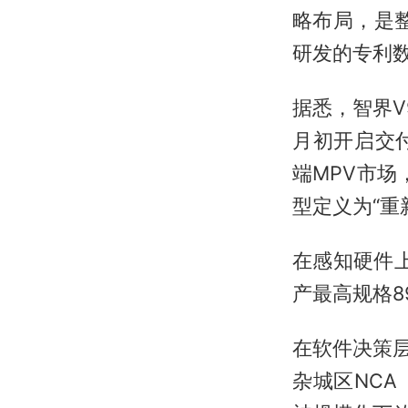
略布局，是
研发的专利数
据悉，智界V9
月初开启交
端MPV市
型定义为“重
在感知硬件
产最高规格8
在软件决策层
杂城区NC