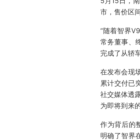
5月15日，
市，售价区间为
“随着智界
常务董事、
完成了从轿车
在发布会现场
累计交付已
社交媒体透
为即将到来
作为背后的
明确了智界