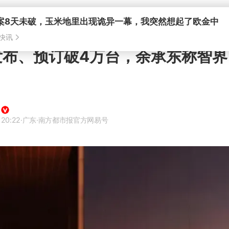
发布、预订破4万台，余承东称智
 20:22
·广东
·南方都市报官方网易号