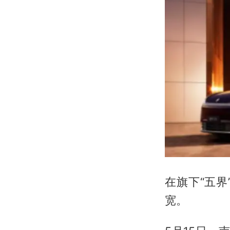
在旗下“五
宽。