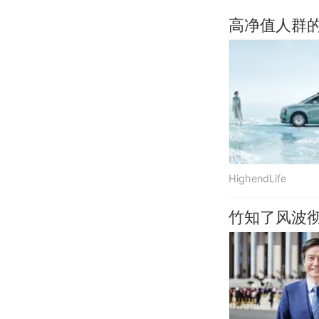
高净值人群
HighendLife
竹知了风波