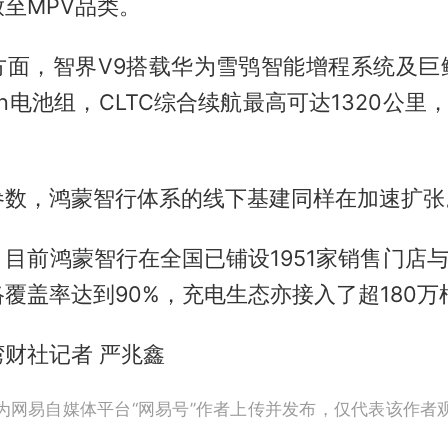
至MPV品类。
方面，智界V9搭载华为雪鸮智能增程系统及巨
Wh电池组，CLTC综合续航最高可达1320公里
。
参数，鸿蒙智行体系的线下基建同样在加速扩张
目前鸿蒙智行在全国已铺设1951家销售门店与
覆盖率达到90%，充电生态亦接入了超180万
财社记者 严兆鑫
为网易自媒体平台“网易号”作者上传并发布，仅代表该作者