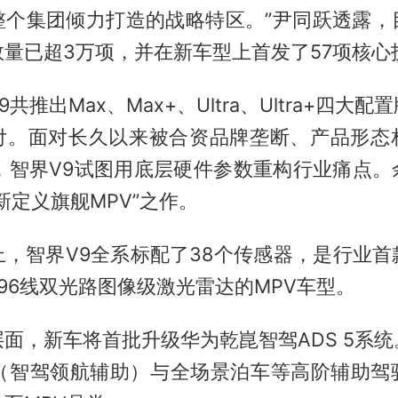
整个集团倾力打造的战略特区。”尹同跃透露，
量已超3万项，并在新车型上首发了57项核心
共推出Max、Max+、Ultra、Ultra+四大
付。面对长久以来被合资品牌垄断、产品形态
场，智界V9试图用底层硬件参数重构行业痛点。
新定义旗舰MPV”之作。
上，智界V9全系标配了38个传感器，是行业首
96线双光路图像级激光雷达的MPV车型。
面，新车将首批升级华为乾崑智驾ADS 5系
A（智驾领航辅助）与全场景泊车等高阶辅助驾