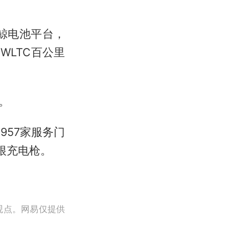
鲸电池平台，
，WLTC百公里
。
957家服务门
根充电枪。
观点。网易仅提供