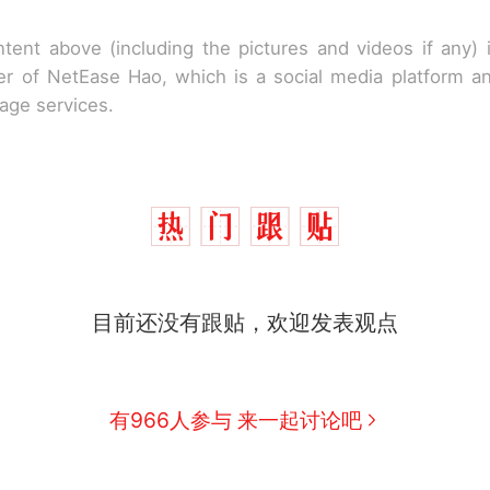
tent above (including the pictures and videos if any)
r of NetEase Hao, which is a social media platform a
rage services.
目前还没有跟贴，欢迎发表观点
有966人参与 来一起讨论吧