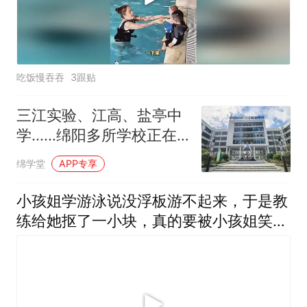
吃饭慢吞吞
3跟贴
三江实验、江高、盐亭中
学......绵阳多所学校正在
招聘教师
绵学堂
APP专享
小孩姐学游泳说没浮板游不起来，于是教
练给她抠了一小块，真的要被小孩姐笑死
了