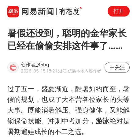
打开
暑假还没到，聪明的金华家长
已经在偷偷安排这件事了……
创作者_85bq
关注
2026-05-15 18:21
·浙江
·优质本地内容作者
过了五一，盛夏渐近，酷暑如约而至，暑
假的规划，也成了大本营各位家长的头等
大事。既能消暑解压、强身健体，又能解
锁保命技能、冲刺中考加分，
游泳
绝对是
暑期遛娃成长的不二之选。