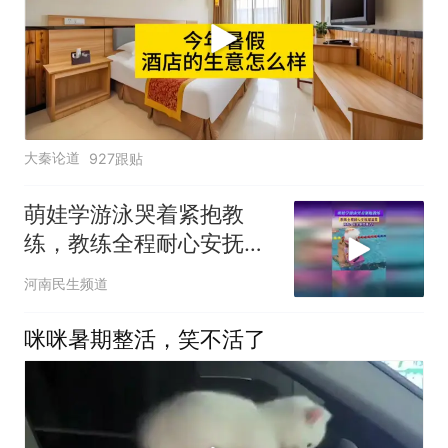
大秦论道
927跟贴
萌娃学游泳哭着紧抱教
练，教练全程耐心安抚超
温柔，网友：安全感拉满
河南民生频道
了
咪咪暑期整活，笑不活了