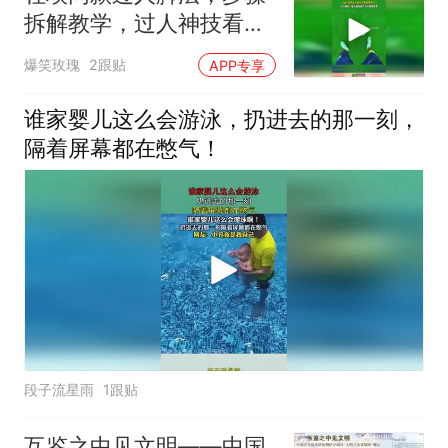
拆解教学，过人神技看完
直接省下几千块！
爆笑玫瑰
2跟贴
APP专享
谁家婴儿这么会游泳，扔进去的那一刻，
隔着屏幕都在憋气！
段子流星雨
1跟贴
互鉴之中见文明——中国