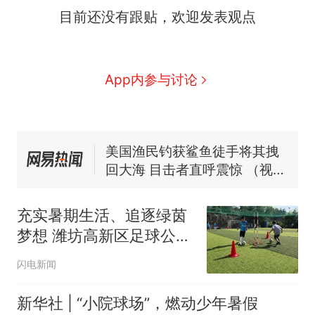
目前还没有跟贴，欢迎发表观点
那个在床头放菜刀的女孩，
热
因老师一句“跟我回家”改写了
人生
制裁瓜子饺子，美国怕什
新
App内参与讨论
么？
费大厨“全国小炒肉大王”称
号，仅凭视频评出？中国烹饪
协会回应
美国渔民钓获鲨鱼徒手将其拽
回大海 目击者直呼震惊 （视频
来源：参考消息）
笔试第一被第二名传话劝弃考
官方通报
充实暑期生活、追逐绿茵
佛山一中学招聘物理教师，笔
梦想 潍坊高新区足球公益
试前13名均遭淘汰？教育局：
训练营火热开练
已叫停招聘，成立调查组全面
那个在床头放菜刀的女孩，
热
闪电新闻
核查
因老师一句“跟我回家”改写了
人生
新华社 | “小院球场”，燃动少年暑假