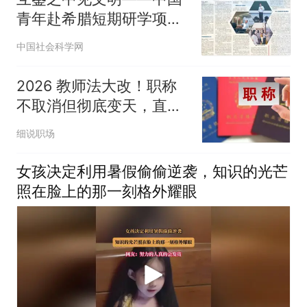
青年赴希腊短期研学项目
“文明互鉴暑期班”侧记
中国社会科学网
2026 教师法大改！职称
不取消但彻底变天，直接
影响 1800 万老师
细说职场
女孩决定利用暑假偷偷逆袭，知识的光芒
照在脸上的那一刻格外耀眼