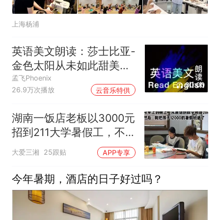
上海杨浦
英语美文朗读：莎士比亚-
金色太阳从未如此甜美吻
过
孟飞Phoenix
00:00
26.9万次播放
云音乐特供
湖南一饭店老板以3000元
招到211大学暑假工，不
舍其端盘子，退掉孩子
大爱三湘
25跟贴
APP专享
12000元暑期班，让他给
孩子补习，网友留言“包厢
今年暑期，酒店的日子好过吗？
应改名状元阁”