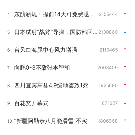
东航新规：提前14天可免费退改签
2155444
4
日本试射“战斧”导弹，国防部回应
2130860
5
台风白海豚中心风力增强
2110465
6
向鹏0-3不敌张本智和
2003409
7
四川宜宾高县4.9级地震致1死
1925690
8
百花奖开幕式
1871027
9
“新疆阿勒泰八月能滑雪”不实
1806968
10