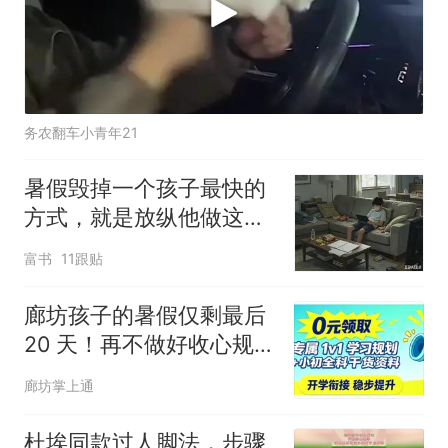
务农翻车小青年21
暑假毁掉一个孩子最快的
方式，就是放纵他做这几
件事，父母却不知
富书
11跟贴
廊坊孩子的暑假仅剩最后
20 天！再不做好收心规
划，开学课堂衔接容易跟
廊坊掌上通
不上节奏！
杜埃同款过人脚法，步骤