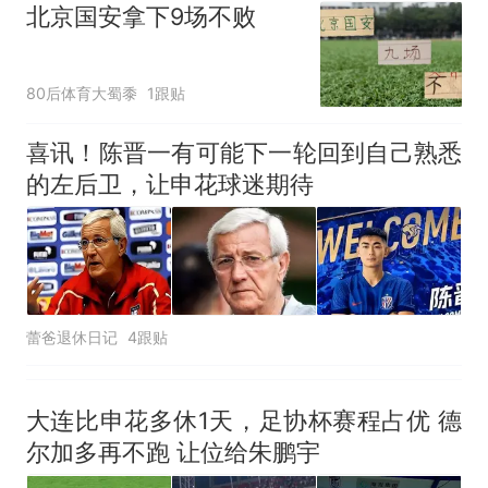
北京国安拿下9场不败
80后体育大蜀黍
1跟贴
喜讯！陈晋一有可能下一轮回到自己熟悉
的左后卫，让申花球迷期待
蕾爸退休日记
4跟贴
大连比申花多休1天，足协杯赛程占优 德
尔加多再不跑 让位给朱鹏宇