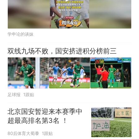
学申论的谈妹
双线九场不败，国安挤进积分榜前三
足球报
1跟贴
北京国安暂迎来本赛季中
超最高排名第3名 ！
80后体育大蜀黍
1跟贴