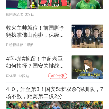
振刚说足球
2跟贴
救火主帅就位！前国脚李
尧执掌佛山南狮，保级任
务迫在眉睫
许礆很机智
1跟贴
4字动情挽留！中超老臣
如何抉择？国安关键战：
37岁功臣再度封神
话体坛
13跟贴
APP专享
4-0，升至第3！国安5球“双杀”深圳队，7
场不败，距离第二仅2分