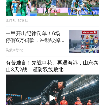
北门儿
67跟贴
中甲开出纪律罚单！6场
停赛6万罚款，冲动毁掉
外援维托尔多轮比赛
吴猖旅行ing
有苦难言！先战申花、再遇海港，山东泰
山3天2战：谨防双线败北