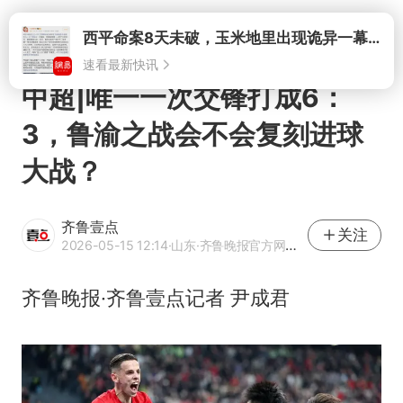
打开
西平命案8天未破，玉米地里出现诡异一幕，我突然想起了欧金中
速看最新快讯
中超|唯一一次交锋打成6：
3，鲁渝之战会不会复刻进球
大战？
齐鲁壹点
关注
2026-05-15 12:14
·山东
·齐鲁晚报官方网易号
齐鲁晚报·齐鲁壹点记者 尹成君