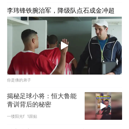
李玮锋铁腕治军，降级队点石成金冲超
你是佛的弟子
揭秘足球小将：恒大鲁能
青训背后的秘密
一缕阳光f
1跟贴