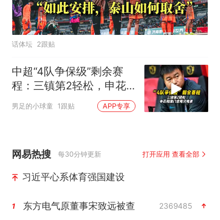
话体坛
2跟贴
中超“4队争保级”剩余赛
程：三镇第2轻松，申花
和津门虎难兄难弟
男足的小球童
1跟贴
APP专享
网易热搜
每30分钟更新
打开应用 查看全部
习近平心系体育强国建设
东方电气原董事宋致远被查
2369485
1