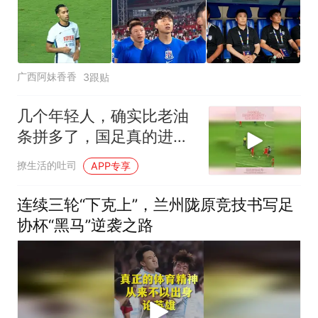
广西阿妹香香
3跟贴
几个年轻人，确实比老油
条拼多了，国足真的进步
了！
撩生活的吐司
APP专享
连续三轮“下克上”，兰州陇原竞技书写足
协杯“黑马”逆袭之路