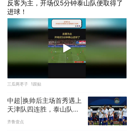
反客为主，开场仅5分钟泰山队便取得了
进球！
三瓜两枣子
1跟贴
中超|换帅后主场首秀遇上
天津队四连胜，泰山队可
否延续胜势？
齐鲁壹点