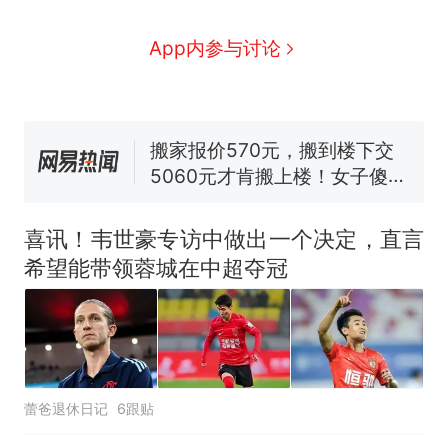
因老师一句“跟我回家”改写了
人生
费大厨“全国小炒肉大王”称
App内参与讨论
新
号，仅凭视频评出？中国烹饪
协会回应
搬家报价570元，搬到楼下交
5060元才肯搬上楼！女子傻眼
了……
台风"白海豚"中心附近最大风
力已达15级 最新研判
佛山一中学招聘物理教师，笔
试前13名均遭淘汰？教育局：
喜讯！韦世豪专访中做出一个决定，直言
已叫停招聘，成立调查组全面
笔试第一被第二名传话劝弃考
希望能带领蓉城在中超夺冠
核查
官方通报
那个在床头放菜刀的女孩，
热
因老师一句“跟我回家”改写了
人生
蕾爸退休日记
6跟贴