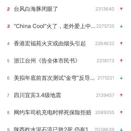
台风白海豚闭眼了
2313640
2
“China Cool”火了，老外爱上中国避暑游
2275725
3
香港宏福苑火灾或由烟头引起
2264632
4
浙江台州《告全体市民书》
2218173
5
美拟年底前首次测试“金穹”反导系统
2175221
6
四川宜宾3.4级地震
2139457
7
网约车司机充电时猝死保险拒赔
2089355
8
陕西柞水泥石流已致2死 仍有1人失联
2038639
9