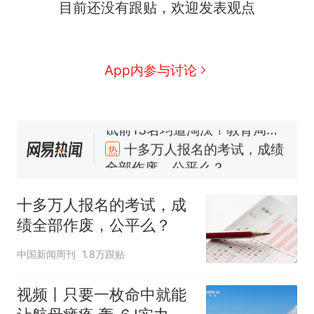
线一圈，还曾两次到中国寻根
目前还没有跟贴，欢迎发表观点
5060元才肯搬上楼！女子傻眼
了……
视频丨只要一枚命中就能让航
母瘫痪 轰-6J实力有多强？
空调24小时开着反而更省电？
App内参与讨论
电力部门回应
佛山一中学招聘物理教师，笔
试前13名均遭淘汰？教育局：
已叫停招聘，成立调查组全面
十多万人报名的考试，成绩
热
核查
全部作废，公平么？
十多万人报名的考试，成
绩全部作废，公平么？
中国新闻周刊
1.8万跟贴
视频丨只要一枚命中就能