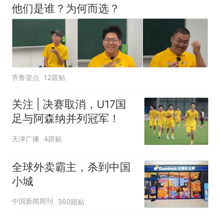
他们是谁？为何而选？
齐鲁壹点
12跟贴
关注 | 决赛取消，U17国
足与阿森纳并列冠军！
天津广播
4跟贴
全球外卖霸主，杀到中国
小城
中国新闻周刊
360跟贴