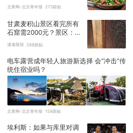
北青网-北京青年报
273跟贴
甘肃麦积山景区看完所有
石窟需2000元？景区：部
分石窟受特别保护，游客
潇湘晨报
288跟贴
可按需买
电车露营成年轻人旅游新选择 会“冲击”传
统住宿业吗？
北青网-北京青年报
159跟贴
埃利斯：如果与库里对调