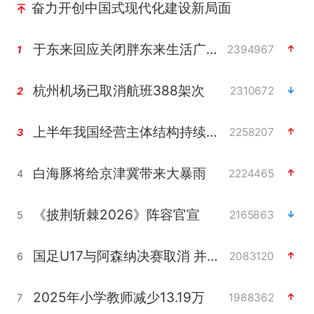
奋力开创中国式现代化建设新局面
于东来回应关闭胖东来生活广场店
2394967
1
杭州机场已取消航班388架次
2310672
2
上半年我国经营主体结构持续优化
2258207
3
白海豚将给京津冀带来大暴雨
2224465
4
《披荆斩棘2026》阵容官宣
2165863
5
国足U17与阿森纳决赛取消 并列冠军
2083120
6
2025年小学教师减少13.19万
1988362
7