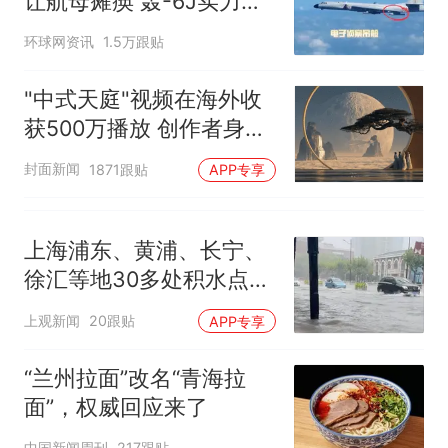
让航母瘫痪 轰-6J实力有
多强？
环球网资讯
1.5万跟贴
"中式天庭"视频在海外收
获500万播放 创作者身份
披露
封面新闻
1871跟贴
APP专享
上海浦东、黄浦、长宁、
徐汇等地30多处积水点正
在抢排
上观新闻
20跟贴
APP专享
“兰州拉面”改名“青海拉
面”，权威回应来了
中国新闻周刊
217跟贴