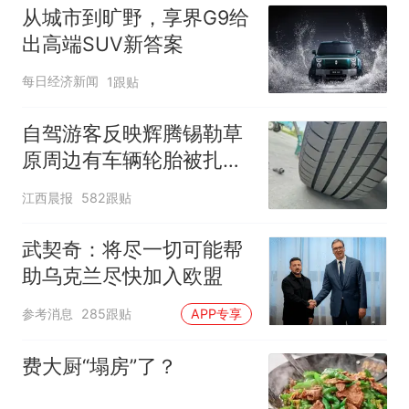
从城市到旷野，享界G9给
出高端SUV新答案
每日经济新闻
1跟贴
自驾游客反映辉腾锡勒草
原周边有车辆轮胎被扎，
修理店铺换胎价格高达千
江西晨报
582跟贴
元，官方发布情况通报
武契奇：将尽一切可能帮
助乌克兰尽快加入欧盟
参考消息
285跟贴
APP专享
费大厨“塌房”了？