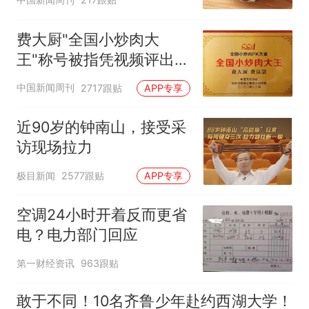
费大厨"全国小炒肉大
王"称号被指凭视频评出
官方回应
中国新闻周刊
2717跟贴
APP专享
近90岁的钟南山，接受采
访现场拉力
极目新闻
2577跟贴
APP专享
空调24小时开着反而更省
电？电力部门回应
第一财经资讯
963跟贴
敢于不同！10名齐鲁少年赴约西湖大学！