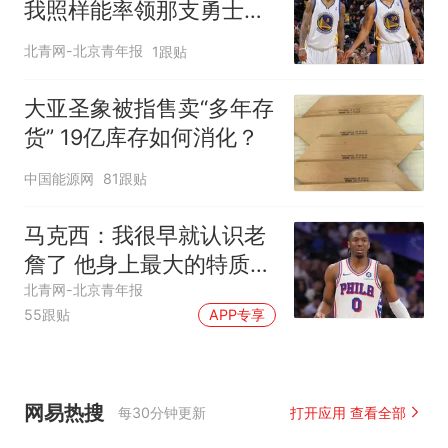
我照样能率领那支勇士取
得现在的成就
北青网-北京青年报
1跟贴
大亚圣象被指售卖“多年存
货” 19亿库存如何消化？
中国能源网
81跟贴
马克西：我很早就认识老
詹了 他身上最大的特质就
是谦逊
北青网-北京青年报
55跟贴
APP专享
网易热搜
每30分钟更新
打开应用 查看全部