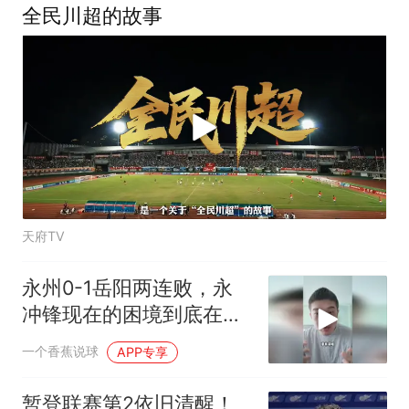
全民川超的故事
天府TV
永州0-1岳阳两连败，永
冲锋现在的困境到底在哪
里？
一个香蕉说球
APP专享
暂登联赛第2依旧清醒！