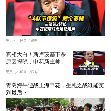
男足的小球童
1跟贴
真相大白！斯卢茨基下课
原因揭晓，申花新主帅人
选浮现
男足的小球童
2跟贴
青岛海牛迎战上海申花，生死之战谁能笑
到最后？