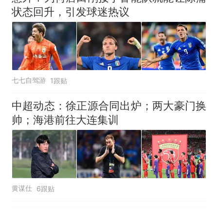
状态回升，引发球迷热议
七七自驾游
1跟贴
中超动态：徐正源合同出炉；两大豪门换
帅；海港前往大连集训
黄谋仕
6跟贴