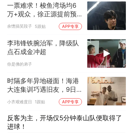
一票难求！梭鱼湾场均6
万+观众，徐正源提前预
判客场巨大压力
余憁搞笑段子
5跟贴
APP专享
李玮锋铁腕治军，降级队
点石成金冲超
你是佛的弟子
时隔多年异地碰面！海港
大连集训巧遇旧友，9日
客场硬仗蓄势待发
小齐艰难度日
1跟贴
APP专享
反客为主，开场仅5分钟泰山队便取得了
进球！