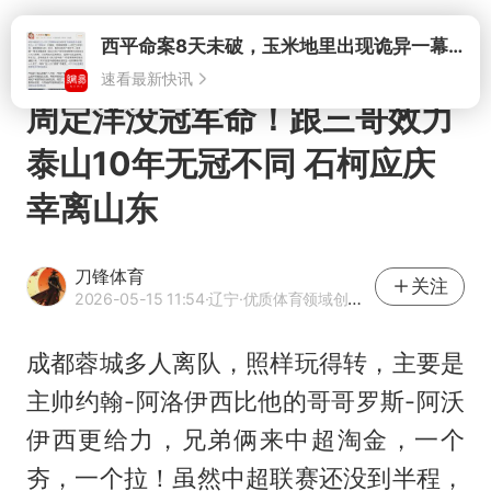
西平命案8天未破，玉米地里出现诡异一幕，我突然想起了欧金中
打开
速看最新快讯
周定洋没冠军命！跟三哥效力
泰山10年无冠不同 石柯应庆
幸离山东
刀锋体育
关注
2026-05-15 11:54
·辽宁
·优质体育领域创作者
成都蓉城多人离队，照样玩得转，主要是
主帅约翰-阿洛伊西比他的哥哥罗斯-阿沃
伊西更给力，兄弟俩来中超淘金，一个
夯，一个拉！虽然中超联赛还没到半程，