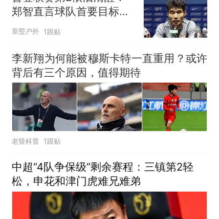
郑智直言球队首要目标保
级，亚冠稳步争取
章蠞户外
1跟贴
李新翔为何能被穆斯卡特一直重用？或许
背后有三个原因，值得期待
老曁科普
1跟贴
中超“4队争保级”剩余赛程：三镇第2轻
松，申花和津门虎难兄难弟