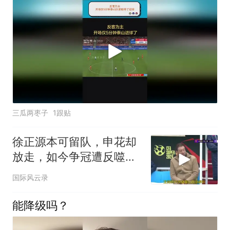
三瓜两枣子
1跟贴
徐正源本可留队，申花却
放走，如今争冠遭反噬，
悔之晚矣
国际风云录
能降级吗？