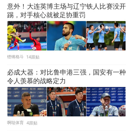
意外！大连英博主场与辽宁铁人比赛没开
踢，对手核心就被足协重罚
铿锵格斗
14跟贴
必成大器：对比鲁申港三强，国安有一种
令人羡慕的战略定力
啊哒体育
4跟贴