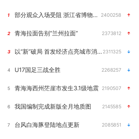
部分观众入场受阻 浙江省博物馆致歉
2400258
1
青海拉面告别“兰州拉面”
2373812
2
以“新”破局 首发经济点亮城市消费活力
2311325
3
U17国足三战全胜
2268257
4
青海海西州茫崖市发生3.1级地震
2190507
5
我国编制完成新版全月地质图
2145585
6
台风白海豚登陆地点更新
2085851
7