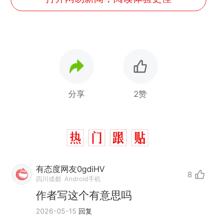
分享
2赞
有态度网友0gdiHV
8
四川成都
Android手机
作者写这个有意思吗
那个在床头放菜刀的女孩，
热
2026-05-15
回复
因老师一句“跟我回家”改写了