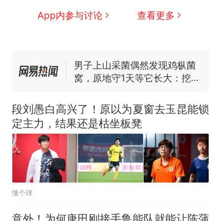
人生
制裁瓜子饺子，美国怕什
新
App内参与讨论
查看更多
么？
费大厨“全国小炒肉大王”称
号，仅凭视频评出？中国烹饪
协会回应
男子上山采菌偶然发现鸡枞菌
窝，原地守1天等它长大：挖了
140多朵
美国渔民钓获鲨鱼徒手将其拽
回大海 目击者直呼震惊 （视频
段刘愚白高兴了！原以为夏窗去玉昆能锁
来源：参考消息）
笔试第一被第二名传话劝弃考
定主力，结果还是枯坐板凳
官方通报
那个在床头放菜刀的女孩，
热
因老师一句“跟我回家”改写了
人生
懂个球
意外！为何唐田刚接手鲁能队就能让陈蒲