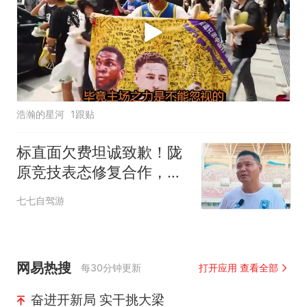
浩瀚的星河
1跟贴
标直面欠费坦诚致歉！陇
原竞技表态修复合作，足
协杯硬仗仍存变数
七七自驾游
网易热搜
每30分钟更新
打开应用 查看全部
奋进开新局 实干挑大梁