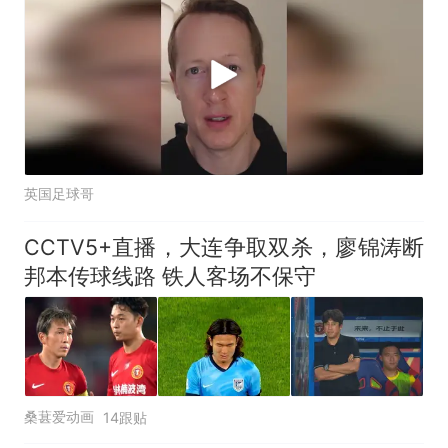
英国足球哥
CCTV5+直播，大连争取双杀，廖锦涛断
邦本传球线路 铁人客场不保守
桑葚爱动画
14跟贴