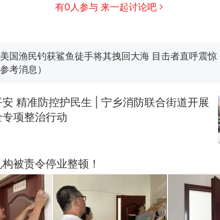
有0人参与 来一起讨论吧
那个在床头放菜刀的女孩，因老师一句“跟我回家”
热
费大厨“全国小炒肉大王”称号，仅凭视频评出？中
新
应
美国渔民钓获鲨鱼徒手将其拽回大海 目击者直呼震惊
参考消息）
笔试第一被第二名传话劝弃考 官方通报
安 精准防控护民生 | 宁乡消防联合街道开展
佛山一中学招聘物理教师，笔试前13名均遭淘汰？教
全专项整治行动
招聘，成立调查组全面核查
台风"白海豚"中心附近最大风力已达15级 最新研判
机构被责令停业整顿！
那个在床头放菜刀的女孩，因老师一句“跟我回家”
热