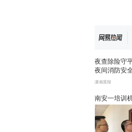
夜查除险守平
夜间消防安
潇湘晨报
南安一培训