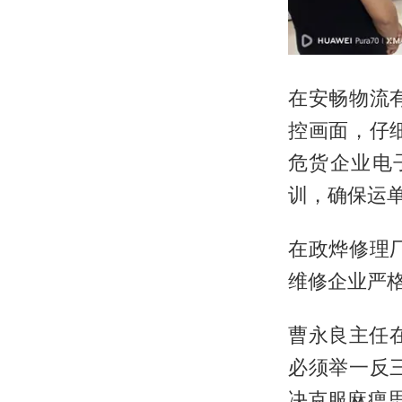
在安畅物流
控画面，仔
危货企业电
训，确保运
在政烨修理
维修企业严格
曹永良主任在
必须举一反
决克服麻痹