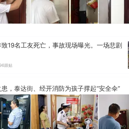
作致19名工友死亡，事故现场曝光。一场悲剧
096跟贴
患，泰达街、经开消防为孩子撑起“安全伞”