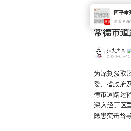
西平命
速看最新
常德市道
指尖声音
2026-05-15
为深刻汲取浏
委、省政府
德市道路运
深入经开区
隐患突击督