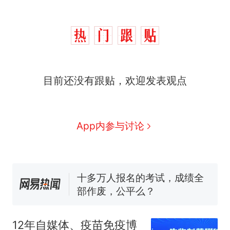
那个在床头放菜刀的女孩，
热
因老师一句“跟我回家”改写了
人生
搬家报价570元，搬到楼下
新
目前还没有跟贴，欢迎发表观点
交5060元才肯搬上楼！女子傻
眼了……
空调24小时开着反而更省电？
电力部门回应
佛山一中学招聘物理教师，笔
App内参与讨论
试前13名均遭淘汰？教育局：
已叫停招聘，成立调查组全面
十多万人报名的考试，成绩全
核查
部作废，公平么？
“不建议大家买深色蛋糕”上热
搜，网友：天塌了！
那个在床头放菜刀的女孩，
热
因老师一句“跟我回家”改写了
12年自媒体、疫苗免疫博