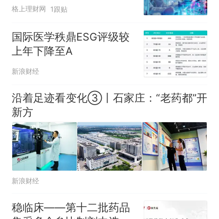
格上理财网
1跟贴
国际医学秩鼎ESG评级较
上年下降至A
新浪财经
沿着足迹看变化③丨石家庄：“老药都”开
新方
新浪财经
稳临床——第十二批药品