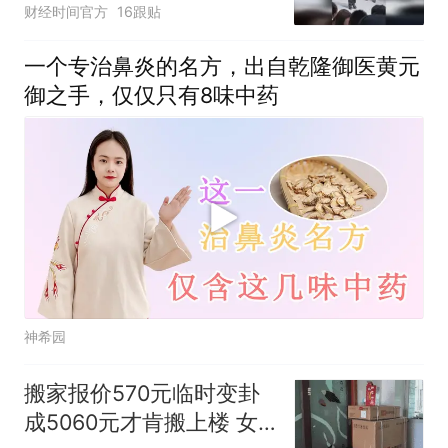
财经时间官方
16跟贴
一个专治鼻炎的名方，出自乾隆御医黄元
御之手，仅仅只有8味中药
神希园
搬家报价570元临时变卦
成5060元才肯搬上楼 女