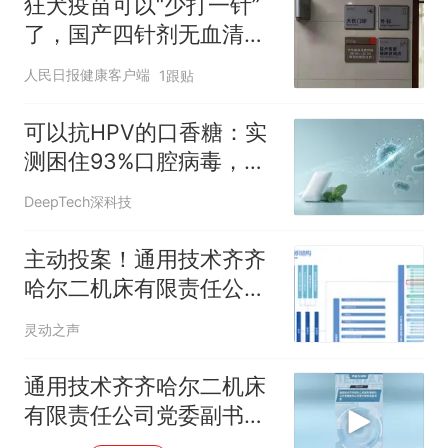
狂犬疫苗可以“少打一针”
了，国产四针剂无血清疫
苗获批
人民日报健康客户端
1跟贴
可以抗HPV的口香糖：实
测困住93%口腔病毒，还
能灭杀两类牙周致病菌
DeepTech深科技
主动投案！通用技术齐齐
哈尔二机床有限责任公司
党委副书记、董事、总经
灵动之声
理吴春宇接受纪律审查和
监察调查
通用技术齐齐哈尔二机床
有限责任公司党委副书记
吴春宇接受审查调查