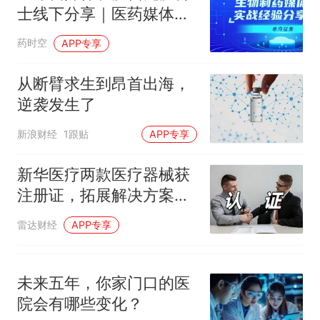
人生
士线下分享｜医药媒体运
营实战培训
药时空
APP专享
从断臂求生到昂首出海，
逆袭发生了
新浪财经
1跟贴
APP专享
新华医疗两款医疗器械获
注册证，拓展解决方案与
灭菌产品线
雷达财经
APP专享
未来五年，你家门口的医
院会有哪些变化？