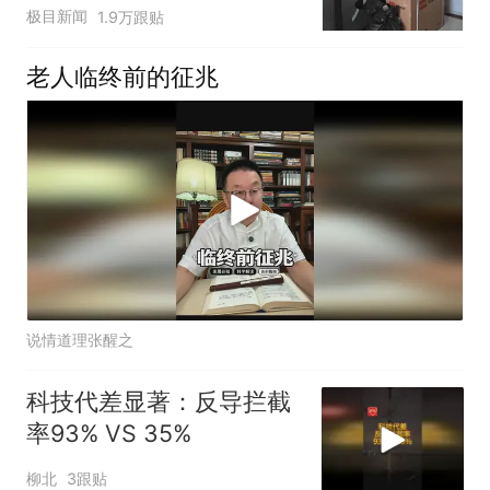
子傻眼
极目新闻
1.9万跟贴
老人临终前的征兆
说情道理张醒之
科技代差显著：反导拦截
率93% VS 35%
柳北
3跟贴