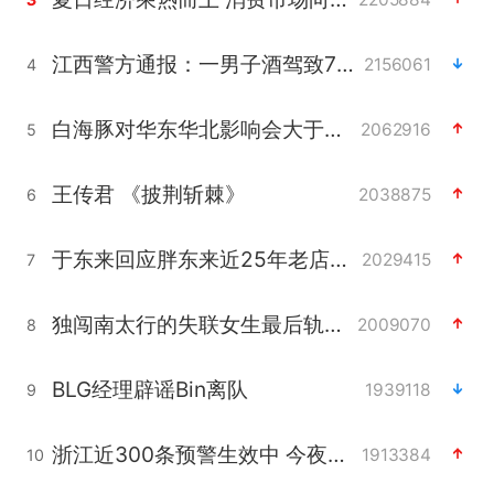
江西警方通报：一男子酒驾致7人受伤
2156061
4
白海豚对华东华北影响会大于巴威
2062916
5
王传君 《披荆斩棘》
2038875
6
于东来回应胖东来近25年老店年底关闭
2029415
7
独闯南太行的失联女生最后轨迹已确认
2009070
8
BLG经理辟谣Bin离队
1939118
9
浙江近300条预警生效中 今夜大部暴雨
1913384
10