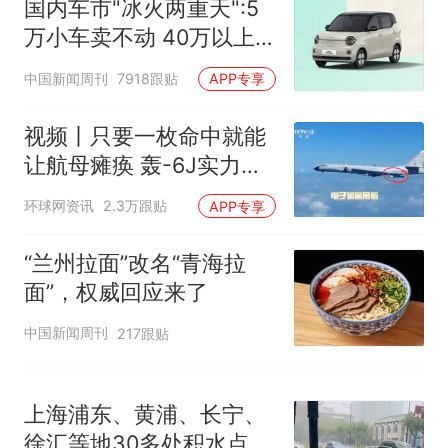
国内车市"冰火两重天":5
大雨将至一家老小6分钟抢收完
万小车卖不动 40万以上
1千斤稻谷
的抢购
十多万人报名的考试，成绩
热
中国新闻周刊
7918跟贴
APP专享
全部作废，公平么？
视频丨只要一枚命中就能
让航母瘫痪 轰-6J实力有
多强？
环球网资讯
2.3万跟贴
APP专享
“兰州拉面”改名“青海拉
面”，权威回应来了
中国新闻周刊
217跟贴
上海浦东、黄浦、长宁、
徐汇等地30多处积水点正