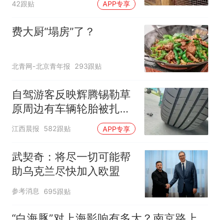
42跟贴
APP专享
护，游客可按需买
费大厨“塌房”了？
北青网-北京青年报
293跟贴
自驾游客反映辉腾锡勒草
原周边有车辆轮胎被扎，
修理店铺换胎价格高达千
江西晨报
582跟贴
APP专享
元，官方发布情况通报
武契奇：将尽一切可能帮
助乌克兰尽快加入欧盟
参考消息
695跟贴
“白海豚”对上海影响有多大？南京路上，