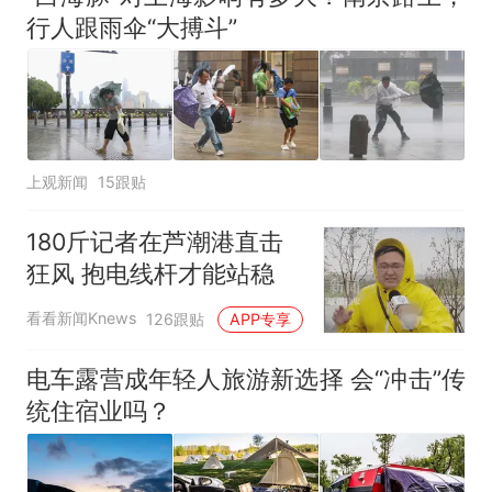
行人跟雨伞“大搏斗”
上观新闻
15跟贴
180斤记者在芦潮港直击
狂风 抱电线杆才能站稳
看看新闻Knews
126跟贴
APP专享
电车露营成年轻人旅游新选择 会“冲击”传
统住宿业吗？