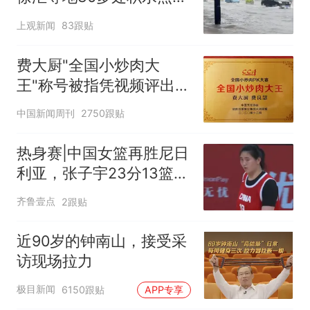
在抢排
上观新闻
83跟贴
费大厨"全国小炒肉大
王"称号被指凭视频评出
官方回应
中国新闻周刊
2750跟贴
热身赛|中国女篮再胜尼日
利亚，张子宇23分13篮板
表现抢眼
齐鲁壹点
2跟贴
近90岁的钟南山，接受采
访现场拉力
极目新闻
6150跟贴
APP专享