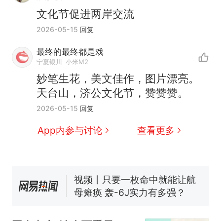
文化节促进两岸交流
2026-05-15
回复
最终的最终都是戏
宁夏银川
小米M2
妙笔生花，美文佳作，图片漂亮。
天台山️，济公文化节，赞赞赞。
十多万人报名的考试，成绩
热
2026-05-15
回复
全部作废，公平么？
全球唯一没有法定首都的国
新
App内参与讨论
查看更多
家，刚改国名，总统就邀请中
国大使骑行绕了几乎整个国境
5万的小车卖不动，40万以上
线一圈，还曾两次到中国寻根
的抢着买
视频丨只要一枚命中就能让航
母瘫痪 轰-6J实力有多强？
空调24小时开着反而更省电？
电力部门回应