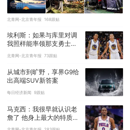
北青网-北京青年报
168跟贴
埃利斯：如果与库里对调
我照样能率领那支勇士取
得现在的成就
北青网-北京青年报
73跟贴
从城市到旷野，享界G9给
出高端SUV新答案
每日经济新闻
9跟贴
马克西：我很早就认识老
詹了 他身上最大的特质就
是谦逊
北青网-北京青年报
283跟贴