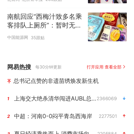
南航回应“西梅汁致多名乘
客排队上厕所”：暂时无法
核查是否发放西梅汁
中国能源网
35跟贴
网易热搜
每30分钟更新
打开应用 查看全部
总书记点赞的非遗苗绣焕发新生机
上海交大绝杀清华闯进AUBL总决赛
2366069
1
中超：河南0-0闷平青岛西海岸
2277501
2
夏日经济乘热而上 消费市场向新而行
2205884
3