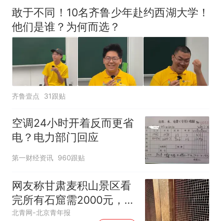
敢于不同！10名齐鲁少年赴约西湖大学！
他们是谁？为何而选？
齐鲁壹点
31跟贴
空调24小时开着反而更省
电？电力部门回应
第一财经资讯
960跟贴
网友称甘肃麦积山景区看
完所有石窟需2000元，景
区：部分石窟受特别保
北青网-北京青年报