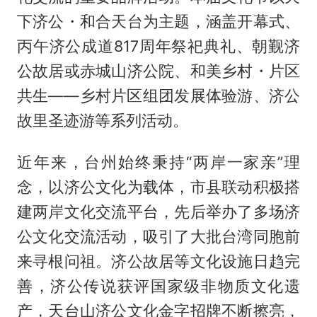
下济公・和合天台为主题，涵盖开幕式、
丙午济公成道817周年祭祀典礼、朝觐济
公故居或赤城山济公院、和美乡村・片区
共生——乡村片区组团发展体验游、济公
故里圣迹游等系列活动。
近年来，台州始终秉持“两岸一家亲”理
念，以济公文化为载体，市县联动积极搭
建两岸文化交流平台，先后举办了多场济
公文化交流活动，吸引了大批台湾同胞前
来寻根问祖。济公故居等文化设施日趋完
善，济公传说获评国家级非物质文化遗
产，天台山济公文化金字招牌不断擦亮，