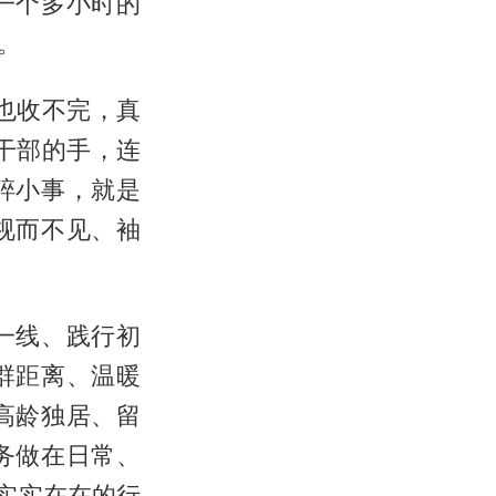
一个多小时的
。
也收不完，真
干部的手，连
碎小事，就是
视而不见、袖
一线、践行初
群距离、温暖
高龄独居、留
务做在日常、
实实在在的行