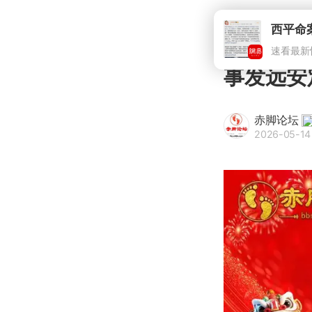
西平命
速看最新
事发远安
赤脚论坛
2026-05-14 