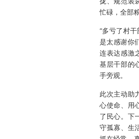
拢、规范装
忙碌，全部
“多亏了村
是太感谢你
连表达感激
基层干部的
手旁观。
此次主动助
心使命、用
了民心。下
守孤寡、生
抓在经常，