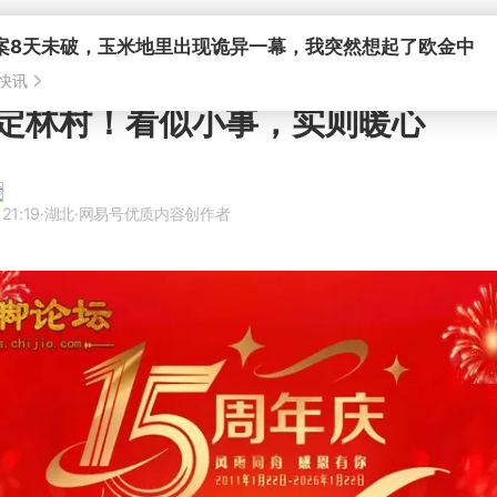
案8天未破，玉米地里出现诡异一幕，我突然想起了欧金中
快讯
定林村！看似小事，实则暖心
21:19
·湖北
·网易号优质内容创作者