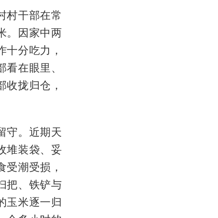
村村干部在常
米。因家中两
作十分吃力，
部看在眼里、
部收拢归仓，
留守。近期天
收堆装袋、妥
食受潮受损，
扫把、铁铲与
的玉米逐一归