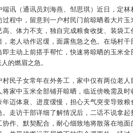
户端讯（通讯员刘海燕、邹思琪）近日，定林
访过程中，留意到一户村民门前晾晒着大片玉
已高、体力不支，独自完成粮食收拢、装袋工
暗，老人动作迟缓，面露焦急之色。在场村干
当即主动上前搭手帮忙，快速将晾晒的玉米全
老人的燃眉之急。
户村民子女常年在外务工，家中仅有两位老人
人将家中玉米全部铺开晾晒，临近傍晚需及时
奈年迈体衰、进度缓慢，担心天气突变导致粮
急。走访干部详细了解情况后，二话不说拿起
工协作、默契配合，耐心细致地将散落在地面