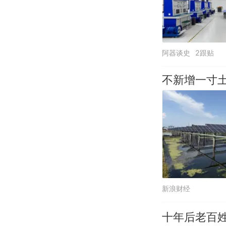
阿器谈史
2跟贴
不新增一寸
新浪财经
十年后老百