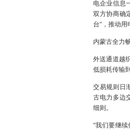
电企业信息
双方协商确
台”，推动用
内蒙古全力畅
外送通道越
低损耗传输
交易规则日
古电力多边
细则。
“我们要继