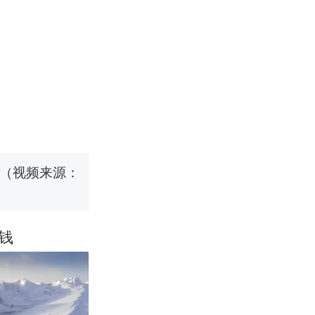
改写了人生
烹饪协会回应
挖了140多
 （视频来源：
钱
改写了人生