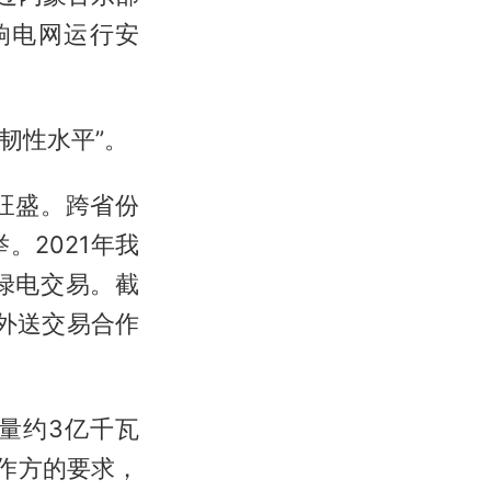
响电网运行安
韧性水平”。
旺盛。跨省份
2021年我
绿电交易。截
外送交易合作
量约3亿千瓦
作方的要求，