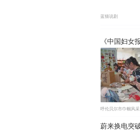
蓝猫说剧
《中国妇女
呼伦贝尔市巾帼风采
蔚来换电突破