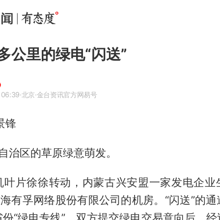
多公里的绿电“闪送”
 06:39
·北京
·金台资讯官方网易号
景锋
古自治区的草原绿意萌发。
机叶片徐徐转动，内蒙古兴安盟一家发电企业
上海有孚网络股份有限公司的机房。“闪送”的
省份“绿电专线”。双方提交绿电交易意向后，经