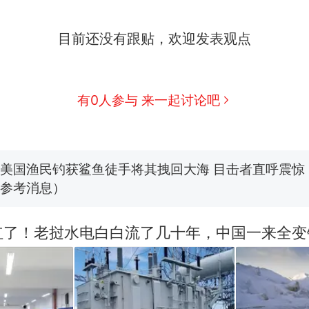
那个在床头放菜刀的女孩，因老师一句“跟我回家”
热
目前还没有跟贴，欢迎发表观点
制裁瓜子饺子，美国怕什么？
新
有0人参与 来一起讨论吧
费大厨“全国小炒肉大王”称号，仅凭视频评出？中国
男子上山采菌偶然发现鸡枞菌窝，原地守1天等它长大：
朵
美国渔民钓获鲨鱼徒手将其拽回大海 目击者直呼震惊
参考消息）
笔试第一被第二名传话劝弃考 官方通报
红了！老挝水电白白流了几十年，中国一来全变
那个在床头放菜刀的女孩，因老师一句“跟我回家”
热