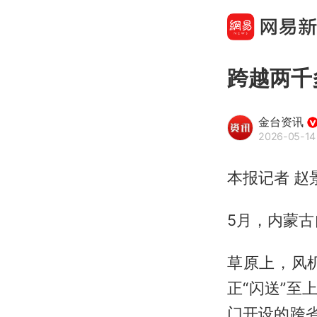
跨越两千
金台资讯
2026-05-14
本报记者 赵
5月，内蒙
草原上，风
正“闪送”至
门开设的跨